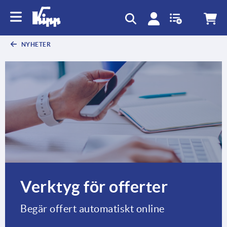
text.skipToContent
text.skipToNavigation
NYHETER
Verktyg för offerter
Begär offert automatiskt online