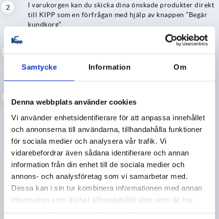
I varukorgen kan du skicka dina önskade produkter direkt
till KIPP som en förfrågan med hjälp av knappen ”Begär
kundkorg”.
En offert skickas automatiskt till den e-postadress som
du har angett. På ditt onlinekonto finns en översikt över
Samtycke
Information
Om
alla tidigare offerter.
Offerten kan du sedan direkt omvandla till en
Denna webbplats använder cookies
onlinebeställning.
Vi använder enhetsidentifierare för att anpassa innehållet
och annonserna till användarna, tillhandahålla funktioner
för sociala medier och analysera vår trafik. Vi
vidarebefordrar även sådana identifierare och annan
information från din enhet till de sociala medier och
Är du redo för din offert? Här visar vi dig hur det går till
annons- och analysföretag som vi samarbetar med.
Dessa kan i sin tur kombinera informationen med annan
information som du har tillhandahållit eller som de har
samlat in när du har använt deras tjänster.