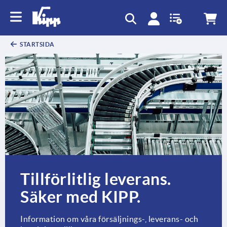
text.skipToContent
text.skipToNavigation
STARTSIDA
Tillförlitlig leverans.
Säker med KIPP.
Information om våra försäljnings-, leverans- och