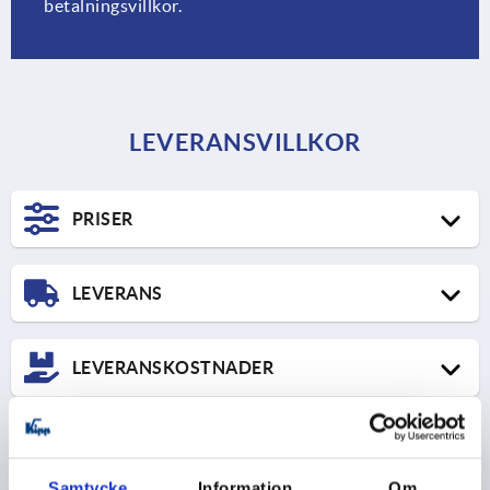
betalningsvillkor.
LEVERANSVILLKOR
PRISER
Priser i SEK från fabrik, exkl. moms.
LEVERANS
Leveransdatumets dagspris gäller för debitering. Vi
förbehåller oss rätten till prisändringar.
LEVERANSKOSTNADER
Här hittar du prislistan för leveranser i UPS Standard och
MINSTA BESTÄLLNINGSVÄRDE
annan information om expressleveranser.
Leverans STANDARD
Samtycke
Information
Om