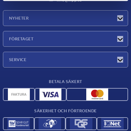
Leverans SPEDITION
NYHETER
Beställning
Nyheter
FÖRETAGET
Före kl. 8:00 - skickas samma dag
Mässor
Efter kl. 8:00 - skickas efterföljande dag
Företaget
SERVICE
Leveransvillkor
BETALA SÄKERT
Materialöversikt
CAD-data
Kontakta oss
SÄKERHET OCH FÖRTROENDE