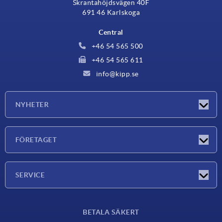
Skrantahöjdsvägen 40F
691 46 Karlskoga
Central
+46 54 565 500
+46 54 565 611
info@kipp.se
NYHETER
Nyheter
FÖRETAGET
Mässor
Företaget
SERVICE
Leveransvillkor
BETALA SÄKERT
Materialöversikt