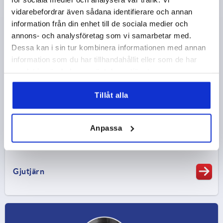
vidarebefordrar även sådana identifierare och annan
information från din enhet till de sociala medier och
annons- och analysföretag som vi samarbetar med.
Ickejärnmetaller
Dessa kan i sin tur kombinera informationen med annan
information som du har tillhandahållit eller som de har
samlat in när du har använt deras tjänster.
Tillåt alla
Anpassa
Gjutjärn