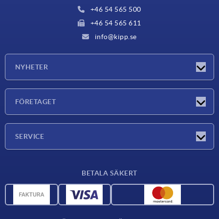
+46 54 565 500
+46 54 565 611
info@kipp.se
NYHETER
Nyheter
FÖRETAGET
Mässor
Företaget
SERVICE
Leveransvillkor
BETALA SÄKERT
Materialöversikt
CAD-data
Kontakta oss