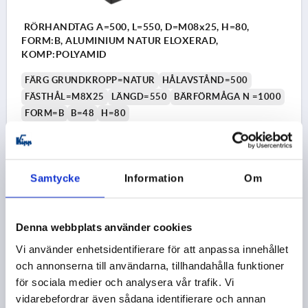
RÖRHANDTAG A=500, L=550, D=M08x25, H=80,
FORM:B, ALUMINIUM NATUR ELOXERAD,
KOMP:POLYAMID
FÄRG GRUNDKROPP=NATUR
HÅLAVSTÅND=500
FÄSTHÅL=M8X25
LÄNGD=550
BÄRFÖRMÅGA N =1000
FORM=B
B=48
H=80
Beställningsnummer:
K0223.500303
269,82 kr
DETALJER
Samtycke
Information
Om
exkl. moms
exkl. leveranskostnader
Denna webbplats använder cookies
K0223 B
Vi använder enhetsidentifierare för att anpassa innehållet
och annonserna till användarna, tillhandahålla funktioner
för sociala medier och analysera vår trafik. Vi
vidarebefordrar även sådana identifierare och annan