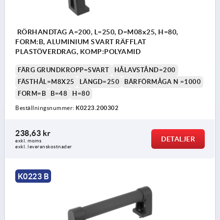
RÖRHANDTAG A=200, L=250, D=M08x25, H=80,
FORM:B, ALUMINIUM SVART RÄFFLAT
PLASTÖVERDRAG, KOMP:POLYAMID
FÄRG GRUNDKROPP=SVART
HÅLAVSTÅND=200
FÄSTHÅL=M8X25
LÄNGD=250
BÄRFÖRMÅGA N =1000
FORM=B
B=48
H=80
Beställningsnummer:
K0223.200302
238,63 kr
DETALJER
exkl. moms
exkl. leveranskostnader
K0223 B