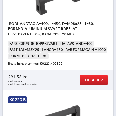
RÖRHANDTAG A=400, L=450, D=M08x25, H=80,
FORM:B, ALUMINIUM SVART RÄFFLAT
PLASTÖVERDRAG, KOMP:POLYAMID
FÄRG GRUNDKROPP=SVART
HÅLAVSTÅND=400
FÄSTHÅL=M8X25
LÄNGD=450
BÄRFÖRMÅGA N =1000
FORM=B
B=48
H=80
Beställningsnummer:
K0223.400302
291,53 kr
DETALJER
exkl. moms
exkl. leveranskostnader
K0223 B