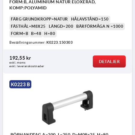
FORM:B, ALUMINIUM NATUR ELOXERAD,
KOMP:POLYAMID
FÄRG GRUNDKROPP=NATUR
HÅLAVSTÅND=150
FÄSTHÅL=M8X25
LÄNGD=200
BÄRFÖRMÅGA N =1000
FORM=B
B=48
H=80
Beställningsnummer:
K0223.150303
192,55 kr
DETALJER
exkl. moms
exkl. leveranskostnader
K0223 B
RÖRHANDTAG A=200, L=250, D=M08x25, H=80,