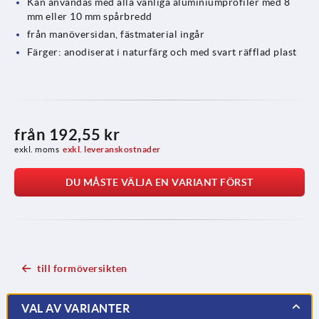
Kan användas med alla vanliga aluminiumprofiler med 8
mm eller 10 mm spårbredd
från manöversidan, fästmaterial ingår
Färger: anodiserat i naturfärg och med svart räfflad plast
från
192,55 kr
exkl. moms
exkl. leveranskostnader
DU MÅSTE VÄLJA EN VARIANT FÖRST
till formöversikten
VAL AV VARIANTER