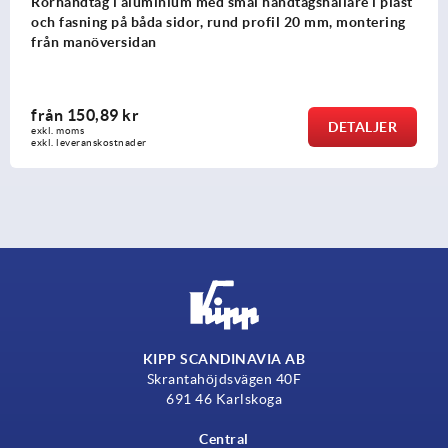
 plast
Runda stånghandtag i aluminium
ering
från
257,91 kr
JER
DETA
exkl. moms
exkl. leveranskostnader
KIPP SCANDINAVIA AB
Skrantahöjdsvägen 40F
691 46 Karlskoga
Central