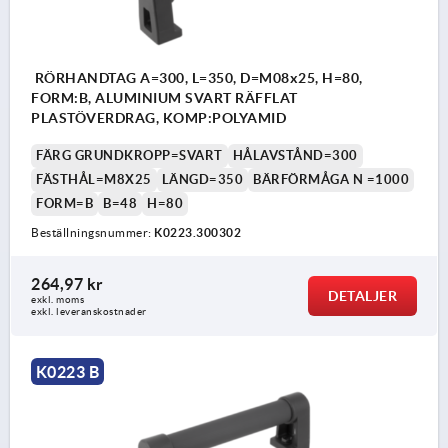
RÖRHANDTAG A=300, L=350, D=M08x25, H=80,
FORM:B, ALUMINIUM SVART RÄFFLAT
PLASTÖVERDRAG, KOMP:POLYAMID
FÄRG GRUNDKROPP=SVART
HÅLAVSTÅND=300
FÄSTHÅL=M8X25
LÄNGD=350
BÄRFÖRMÅGA N =1000
FORM=B
B=48
H=80
Beställningsnummer:
K0223.300302
264,97 kr
DETALJER
exkl. moms
exkl. leveranskostnader
K0223 B