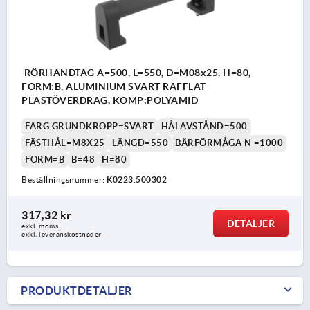
RÖRHANDTAG A=500, L=550, D=M08x25, H=80,
FORM:B, ALUMINIUM SVART RÄFFLAT
PLASTÖVERDRAG, KOMP:POLYAMID
FÄRG GRUNDKROPP=SVART
HÅLAVSTÅND=500
FÄSTHÅL=M8X25
LÄNGD=550
BÄRFÖRMÅGA N =1000
FORM=B
B=48
H=80
Beställningsnummer:
K0223.500302
317,32 kr
DETALJER
exkl. moms
exkl. leveranskostnader
PRODUKTDETALJER