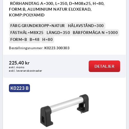
RÖRHANDTAG A=300, L=350, D=M08x25, H=80,
FORM:B, ALUMINIUM NATUR ELOXERAD,
KOMP:POLYAMID
FÄRG GRUNDKROPP=NATUR
HÅLAVSTÅND=300
FÄSTHÅL=M8X25
LÄNGD=350
BÄRFÖRMÅGA N =1000
FORM=B
B=48
H=80
Beställningsnummer:
K0223.300303
225,40 kr
DETALJER
exkl. moms
exkl. leveranskostnader
K0223 B