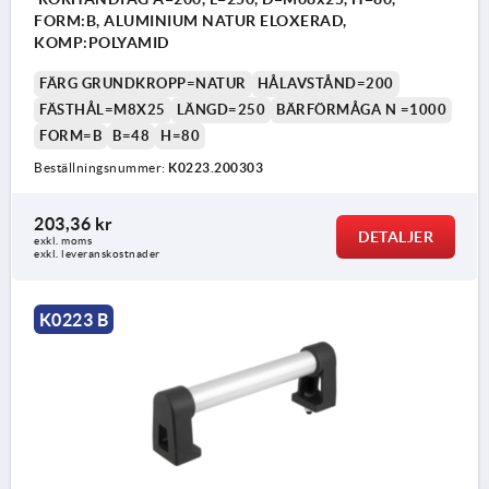
FORM:B, ALUMINIUM NATUR ELOXERAD,
KOMP:POLYAMID
FÄRG GRUNDKROPP=NATUR
HÅLAVSTÅND=200
FÄSTHÅL=M8X25
LÄNGD=250
BÄRFÖRMÅGA N =1000
FORM=B
B=48
H=80
Beställningsnummer:
K0223.200303
203,36 kr
DETALJER
exkl. moms
exkl. leveranskostnader
K0223 B