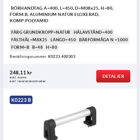
RÖRHANDTAG A=400, L=450, D=M08x25, H=80,
FORM:B, ALUMINIUM NATUR ELOXERAD,
KOMP:POLYAMID
FÄRG GRUNDKROPP=NATUR
HÅLAVSTÅND=400
FÄSTHÅL=M8X25
LÄNGD=450
BÄRFÖRMÅGA N =1000
FORM=B
B=48
H=80
Beställningsnummer:
K0223.400303
248,11 kr
DETALJER
exkl. moms
exkl. leveranskostnader
K0223 B