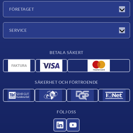
Nyheter
FÖRETAGET
Mässor
Företaget
SERVICE
Leveransvillkor
BETALA SÄKERT
Materialöversikt
CAD-data
Kontakta oss
SÄKERHET OCH FÖRTROENDE
FÖLJ OSS