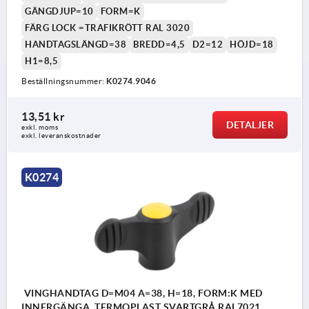
GÄNGDJUP=10
FORM=K
FÄRG LOCK =TRAFIKRÖTT RAL 3020
HANDTAGSLÄNGD=38
BREDD=4,5
D2=12
HÖJD=18
H1=8,5
Beställningsnummer:
K0274.9046
13,51 kr
DETALJER
exkl. moms
exkl. leveranskostnader
K0274
VINGHANDTAG D=M04 A=38, H=18, FORM:K MED
INNERGÄNGA, TERMOPLAST SVARTGRÅ RAL7021,