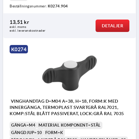
Beställningsnummer:
K0274.904
13,51 kr
DETALJER
exkl. moms
exkl. leveranskostnader
K0274
VINGHANDTAG D=M04 A=38, H=18, FORM:K MED
INNERGÄNGA, TERMOPLAST SVARTGRÅ RAL7021,
KOMP:STÅL BLÅTT PASSIVERAT, LOCK:GRÅ RAL 7035
GÄNGA=M4
MATERIAL KOMPONENT=STÅL
GÄNGDJUP=10
FORM=K