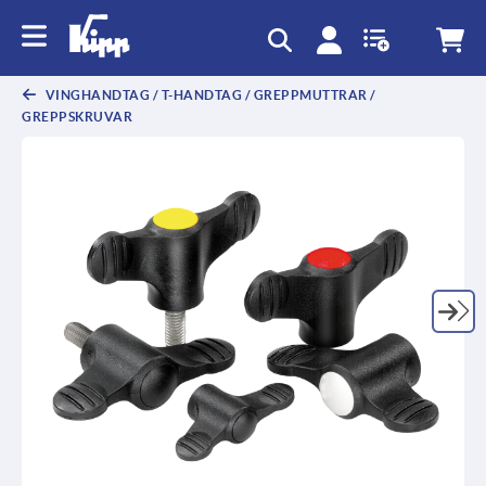
text.skipToContent
text.skipToNavigation
VINGHANDTAG / T-HANDTAG / GREPPMUTTRAR /
GREPPSKRUVAR