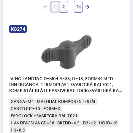
1
2
24
K0274
VINGHANDTAG D=M04 A=38, H=18, FORM:K MED
INNERGÄNGA, TERMOPLAST SVARTGRÅ RAL7021,
KOMP:STÅL BLÅTT PASSIVERAT, LOCK:SVARTGRÅ RAL
7021
GÄNGA=M4
MATERIAL KOMPONENT=STÅL
GÄNGDJUP=10
FORM=K
FÄRG LOCK =SVARTGRÅ RAL 7021
HANDTAGSLÄNGD=38
BREDD=4,5
D2=12
HÖJD=18
H1=8,5