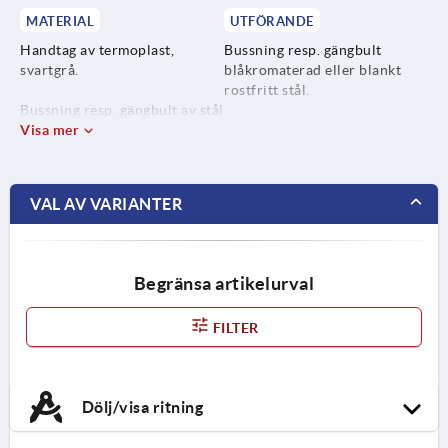
MATERIAL
UTFÖRANDE
Handtag av termoplast,
Bussning resp. gängbult
svartgrå.
blåkromaterad eller blankt
rostfritt stål.
Bussning resp. gängbult av stål
5.8 eller rostfritt stål 1.4305.
Visa mer
VAL AV VARIANTER
Begränsa artikelurval
FILTER
Dölj/visa ritning