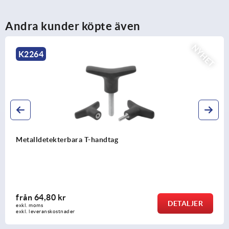
Andra kunder köpte även
NYHET
K2266
Antistatiska T-handtag
från
27,49 kr
TALJER
D
exkl. moms
exkl. leveranskostnader