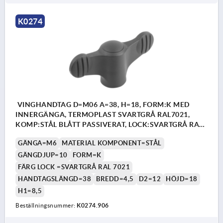
K0274
VINGHANDTAG D=M06 A=38, H=18, FORM:K MED
INNERGÄNGA, TERMOPLAST SVARTGRÅ RAL7021,
KOMP:STÅL BLÅTT PASSIVERAT, LOCK:SVARTGRÅ RAL
7021
GÄNGA=M6
MATERIAL KOMPONENT=STÅL
GÄNGDJUP=10
FORM=K
FÄRG LOCK =SVARTGRÅ RAL 7021
HANDTAGSLÄNGD=38
BREDD=4,5
D2=12
HÖJD=18
H1=8,5
Beställningsnummer:
K0274.906