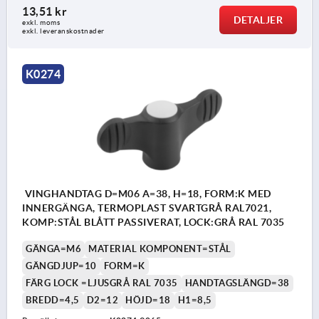
13,51 kr
DETALJER
exkl. moms
exkl. leveranskostnader
K0274
VINGHANDTAG D=M06 A=38, H=18, FORM:K MED
INNERGÄNGA, TERMOPLAST SVARTGRÅ RAL7021,
KOMP:STÅL BLÅTT PASSIVERAT, LOCK:GRÅ RAL 7035
GÄNGA=M6
MATERIAL KOMPONENT=STÅL
GÄNGDJUP=10
FORM=K
FÄRG LOCK =LJUSGRÅ RAL 7035
HANDTAGSLÄNGD=38
BREDD=4,5
D2=12
HÖJD=18
H1=8,5