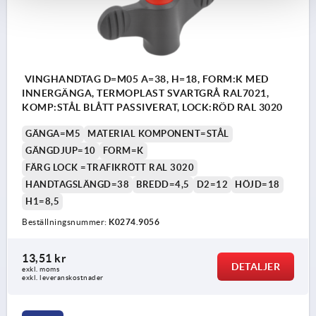
VINGHANDTAG D=M05 A=38, H=18, FORM:K MED
INNERGÄNGA, TERMOPLAST SVARTGRÅ RAL7021,
KOMP:STÅL BLÅTT PASSIVERAT, LOCK:RÖD RAL 3020
GÄNGA=M5
MATERIAL KOMPONENT=STÅL
GÄNGDJUP=10
FORM=K
FÄRG LOCK =TRAFIKRÖTT RAL 3020
HANDTAGSLÄNGD=38
BREDD=4,5
D2=12
HÖJD=18
H1=8,5
Beställningsnummer:
K0274.9056
13,51 kr
DETALJER
exkl. moms
exkl. leveranskostnader