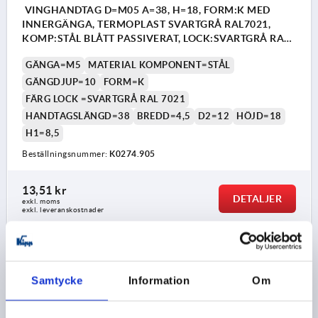
VINGHANDTAG D=M05 A=38, H=18, FORM:K MED
INNERGÄNGA, TERMOPLAST SVARTGRÅ RAL7021,
KOMP:STÅL BLÅTT PASSIVERAT, LOCK:SVARTGRÅ RAL
7021
GÄNGA=M5
MATERIAL KOMPONENT=STÅL
GÄNGDJUP=10
FORM=K
FÄRG LOCK =SVARTGRÅ RAL 7021
HANDTAGSLÄNGD=38
BREDD=4,5
D2=12
HÖJD=18
H1=8,5
Beställningsnummer:
K0274.905
13,51 kr
DETALJER
exkl. moms
exkl. leveranskostnader
K0274
Samtycke
Information
Om