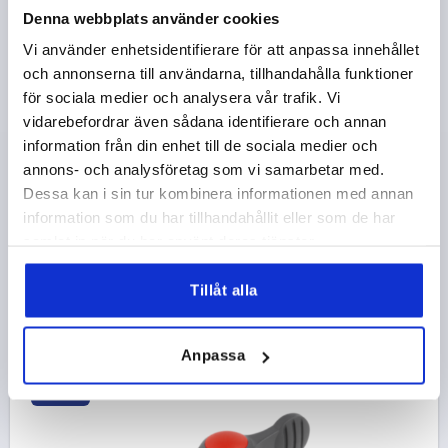
Denna webbplats använder cookies
Vi använder enhetsidentifierare för att anpassa innehållet
och annonserna till användarna, tillhandahålla funktioner
VINGHANDTAG D=M05 A=38, H=18, FORM:K MED
INNERGÄNGA, TERMOPLAST SVARTGRÅ RAL7021,
för sociala medier och analysera vår trafik. Vi
KOMP:STÅL BLÅTT PASSIVERAT, LOCK:GRÅ RAL 7035
vidarebefordrar även sådana identifierare och annan
information från din enhet till de sociala medier och
GÄNGA=M5
MATERIAL KOMPONENT=STÅL
annons- och analysföretag som vi samarbetar med.
GÄNGDJUP=10
FORM=K
Dessa kan i sin tur kombinera informationen med annan
FÄRG LOCK =LJUSGRÅ RAL 7035
HANDTAGSLÄNGD=38
information som du har tillhandahållit eller som de har
BREDD=4,5
D2=12
HÖJD=18
H1=8,5
samlat in när du har använt deras tjänster.
Beställningsnummer:
K0274.9055
Tillåt alla
13,51 kr
DETALJER
exkl. moms
exkl. leveranskostnader
Anpassa
K0274