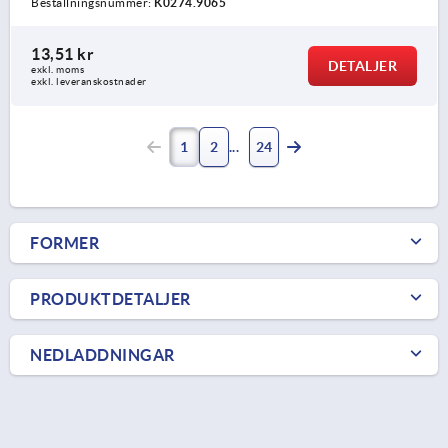
Beställningsnummer:
K0274.9065
13,51 kr
DETALJER
exkl. moms
exkl. leveranskostnader
1
2
24
FORMER
PRODUKTDETALJER
NEDLADDNINGAR