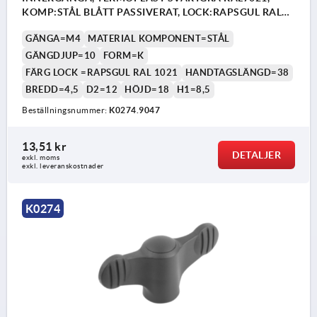
KOMP:STÅL BLÅTT PASSIVERAT, LOCK:RAPSGUL RAL
1021
GÄNGA=M4
MATERIAL KOMPONENT=STÅL
GÄNGDJUP=10
FORM=K
FÄRG LOCK =RAPSGUL RAL 1021
HANDTAGSLÄNGD=38
BREDD=4,5
D2=12
HÖJD=18
H1=8,5
Beställningsnummer:
K0274.9047
13,51 kr
DETALJER
exkl. moms
exkl. leveranskostnader
K0274