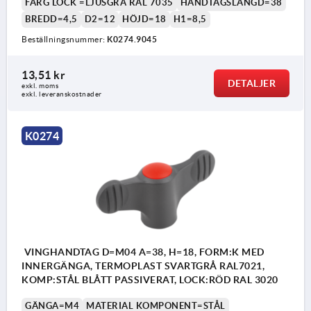
FÄRG LOCK =LJUSGRÅ RAL 7035
HANDTAGSLÄNGD=38
BREDD=4,5
D2=12
HÖJD=18
H1=8,5
Beställningsnummer:
K0274.9045
13,51 kr
DETALJER
exkl. moms
exkl. leveranskostnader
K0274
VINGHANDTAG D=M04 A=38, H=18, FORM:K MED
INNERGÄNGA, TERMOPLAST SVARTGRÅ RAL7021,
KOMP:STÅL BLÅTT PASSIVERAT, LOCK:RÖD RAL 3020
GÄNGA=M4
MATERIAL KOMPONENT=STÅL