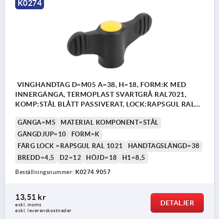
K0274
VINGHANDTAG D=M05 A=38, H=18, FORM:K MED
INNERGÄNGA, TERMOPLAST SVARTGRÅ RAL7021,
KOMP:STÅL BLÅTT PASSIVERAT, LOCK:RAPSGUL RAL
1021
GÄNGA=M5
MATERIAL KOMPONENT=STÅL
GÄNGDJUP=10
FORM=K
FÄRG LOCK =RAPSGUL RAL 1021
HANDTAGSLÄNGD=38
BREDD=4,5
D2=12
HÖJD=18
H1=8,5
Beställningsnummer:
K0274.9057
13,51 kr
DETALJER
exkl. moms
exkl. leveranskostnader