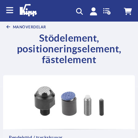
text.skipToContent
text.skipToNavigation
MANÖVERDELAR
Stödelement,
positioneringselement,
fästelement
Pendelstöd / tryckskruvar