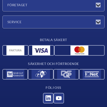
Nyheter
FÖRETAGET
Mässor
Företaget
SERVICE
Leveransvillkor
BETALA SÄKERT
Materialöversikt
CAD-data
Kontakta oss
SÄKERHET OCH FÖRTROENDE
FÖLJ OSS