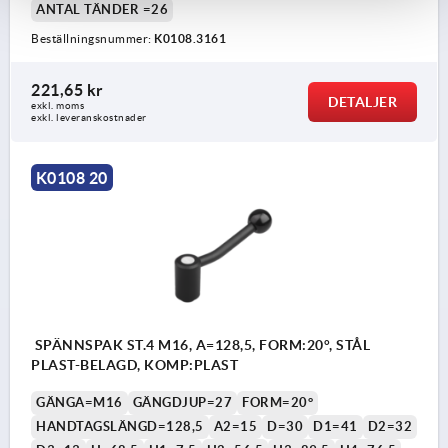
ANTAL TÄNDER =26
Beställningsnummer:
K0108.3161
221,65 kr
DETALJER
exkl. moms
exkl. leveranskostnader
K0108 20
SPÄNNSPAK ST.4 M16, A=128,5, FORM:20°, STÅL
PLAST-BELAGD, KOMP:PLAST
GÄNGA=M16
GÄNGDJUP=27
FORM=20°
HANDTAGSLÄNGD=128,5
A2=15
D=30
D1=41
D2=32