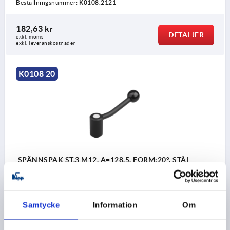
Beställningsnummer:
K0108.2121
182,63 kr
DETALJER
exkl. moms
exkl. leveranskostnader
K0108 20
SPÄNNSPAK ST.3 M12, A=128,5, FORM:20°, STÅL
PLAST-BELAGD, KOMP:PLAST
GÄNGA=M12
GÄNGDJUP=23
FORM=20°
HANDTAGSLÄNGD=128,5
A2=15
D=23
D1=33
D2=32
Samtycke
Information
Om
D3=13
H=58
H1=6
H2=47
H3=81
H4=65
ANTAL TÄNDER =26