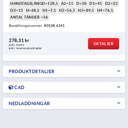
HANDTAGSLÄNGD=128,5
A2=15
D=30
D1=41
D2=32
D3=13
H=68,5
H1=7,5
H2=56,5
H3=89,5
H4=76,5
ANTAL TÄNDER =36
Beställningsnummer:
K0108.4241
278,31 kr
DETALJER
exkl. moms
exkl. leveranskostnader
PRODUKTDETALJER
CAD
NEDLADDNINGAR