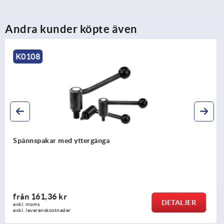
Andra kunder köpte även
K0129
Plana spännspakar rostfritt stål med yttergänga
från
296,26 kr
DETALJER
exkl. moms
exkl. leveranskostnader