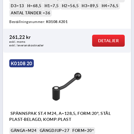
D3=13
H=68,5
H1=7,5
H2=56,5
H3=89,5
H4=76,5
ANTAL TÄNDER =36
Beställningsnummer:
K0108.4201
261,22 kr
DETALJER
exkl. moms
exkl. leveranskostnader
K0108 20
SPÄNNSPAK ST.4 M24, A=128,5, FORM:20°, STÅL
PLAST-BELAGD, KOMP:PLAST
GÄNGA=M24
GÄNGDJUP=27
FORM=20°