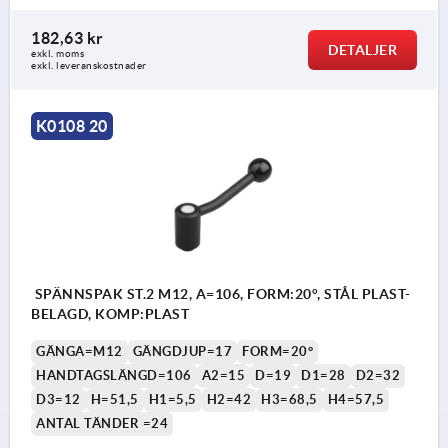
182,63 kr
DETALJER
exkl. moms
exkl. leveranskostnader
K0108 20
SPÄNNSPAK ST.2 M12, A=106, FORM:20°, STÅL PLAST-
BELAGD, KOMP:PLAST
GÄNGA=M12
GÄNGDJUP=17
FORM=20°
HANDTAGSLÄNGD=106
A2=15
D=19
D1=28
D2=32
D3=12
H=51,5
H1=5,5
H2=42
H3=68,5
H4=57,5
ANTAL TÄNDER =24