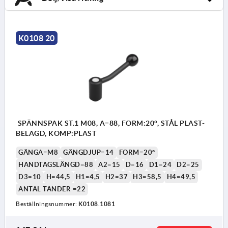
K0108 20
SPÄNNSPAK ST.1 M08, A=88, FORM:20°, STÅL PLAST-
BELAGD, KOMP:PLAST
GÄNGA=M8
GÄNGDJUP=14
FORM=20°
HANDTAGSLÄNGD=88
A2=15
D=16
D1=24
D2=25
D3=10
H=44,5
H1=4,5
H2=37
H3=58,5
H4=49,5
ANTAL TÄNDER =22
Beställningsnummer:
K0108.1081