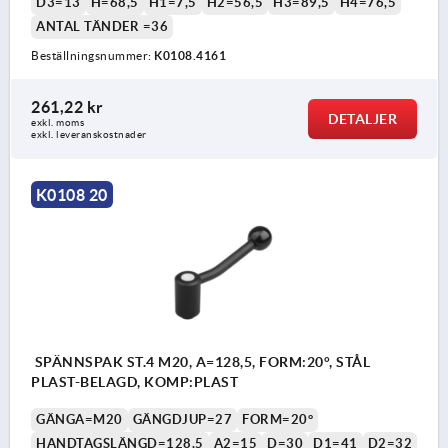
D3=13
H=68,5
H1=7,5
H2=56,5
H3=89,5
H4=76,5
ANTAL TÄNDER =36
Beställningsnummer:
K0108.4161
261,22 kr
DETALJER
exkl. moms
exkl. leveranskostnader
K0108 20
SPÄNNSPAK ST.4 M20, A=128,5, FORM:20°, STÅL
PLAST-BELAGD, KOMP:PLAST
GÄNGA=M20
GÄNGDJUP=27
FORM=20°
HANDTAGSLÄNGD=128,5
A2=15
D=30
D1=41
D2=32