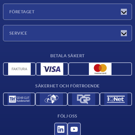
Nyheter
FÖRETAGET
Mässor
Företaget
SERVICE
Leveransvillkor
BETALA SÄKERT
Materialöversikt
CAD-data
Kontakta oss
SÄKERHET OCH FÖRTROENDE
FÖLJ OSS