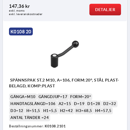
147,36 kr
DETALJER
exkl. moms
exkl. leveranskostnader
K0108 20
SPÄNNSPAK ST.2 M10, A=106, FORM:20°, STÅL PLAST-
BELAGD, KOMP:PLAST
GÄNGA=M10
GÄNGDJUP=17
FORM=20°
HANDTAGSLÄNGD=106
A2=15
D=19
D1=28
D2=32
D3=12
H=51,5
H1=5,5
H2=42
H3=68,5
H4=57,5
ANTAL TÄNDER =24
Beställningsnummer:
K0108.2101