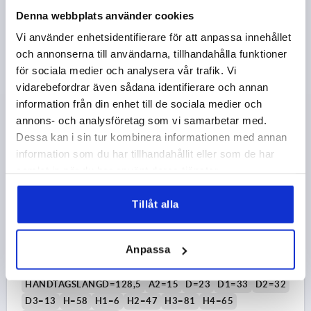
Denna webbplats använder cookies
Beställningsnummer:
K0108.3121
Vi använder enhetsidentifierare för att anpassa innehållet
221,65 kr
och annonserna till användarna, tillhandahålla funktioner
DETALJER
exkl. moms
för sociala medier och analysera vår trafik. Vi
exkl. leveranskostnader
vidarebefordrar även sådana identifierare och annan
information från din enhet till de sociala medier och
K0108 20
annons- och analysföretag som vi samarbetar med.
Dessa kan i sin tur kombinera informationen med annan
information som du har tillhandahållit eller som de har
samlat in när du har använt deras tjänster.
Tillåt alla
SPÄNNSPAK ST.3 M16, A=128,5, FORM:20°, STÅL
PLAST-BELAGD, KOMP:PLAST
Anpassa
GÄNGA=M16
GÄNGDJUP=23
FORM=20°
HANDTAGSLÄNGD=128,5
A2=15
D=23
D1=33
D2=32
D3=13
H=58
H1=6
H2=47
H3=81
H4=65