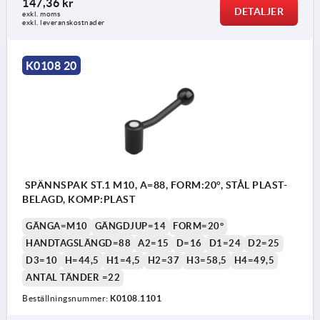
147,36 kr
DETALJER
exkl. moms
exkl. leveranskostnader
K0108 20
SPÄNNSPAK ST.1 M10, A=88, FORM:20°, STÅL PLAST-
BELAGD, KOMP:PLAST
GÄNGA=M10
GÄNGDJUP=14
FORM=20°
HANDTAGSLÄNGD=88
A2=15
D=16
D1=24
D2=25
D3=10
H=44,5
H1=4,5
H2=37
H3=58,5
H4=49,5
ANTAL TÄNDER =22
Beställningsnummer:
K0108.1101