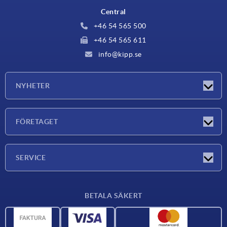
Central
+46 54 565 500
+46 54 565 611
info@kipp.se
NYHETER
Nyheter
FÖRETAGET
Mässor
Företaget
SERVICE
Leveransvillkor
BETALA SÄKERT
Materialöversikt
CAD-data