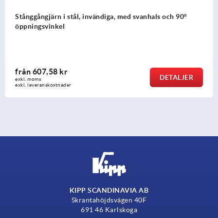
Stånggångjärn i stål, invändiga, med svanhals och 90°
öppningsvinkel
från
607,58 kr
DETALJER
exkl. moms
exkl. leveranskostnader
KIPP SCANDINAVIA AB
Skrantahöjdsvägen 40F
691 46 Karlskoga