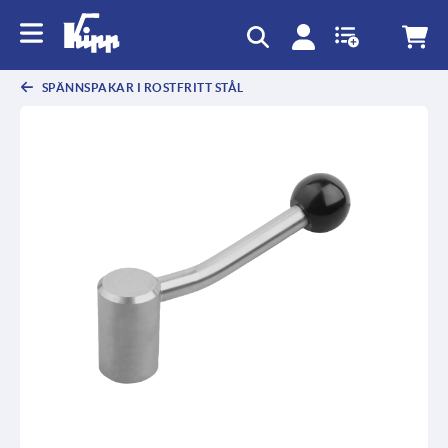
text.skipToContent
text.skipToNavigation
SPÄNNSPAKAR I ROSTFRITT STÅL