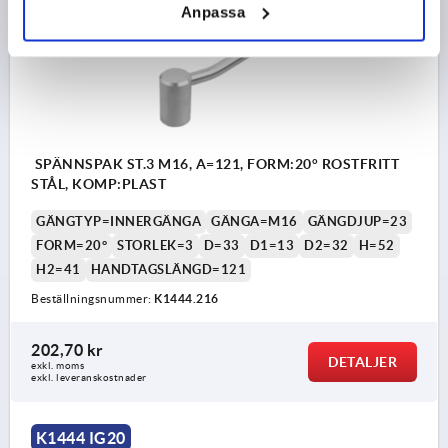
Anpassa
SPÄNNSPAK ST.3 M16, A=121, FORM:20° ROSTFRITT
STÅL, KOMP:PLAST
GÄNGTYP=INNERGÄNGA
GÄNGA=M16
GÄNGDJUP=23
FORM=20°
STORLEK=3
D=33
D1=13
D2=32
H=52
H2=41
HANDTAGSLÄNGD=121
Beställningsnummer:
K1444.216
202,70 kr
DETALJER
exkl. moms
exkl. leveranskostnader
K1444 IG20