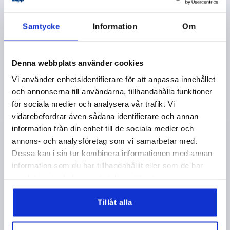
K1444 IG20
Samtycke
Information
Om
Denna webbplats använder cookies
Vi använder enhetsidentifierare för att anpassa innehållet
SPÄNNSPAK ST.2 M12, A=100, FORM:20° ROSTFRITT
och annonserna till användarna, tillhandahålla funktioner
STÅL, KOMP:PLAST
för sociala medier och analysera vår trafik. Vi
vidarebefordrar även sådana identifierare och annan
GÄNGTYP=INNERGÄNGA
GÄNGA=M12
GÄNGDJUP=20
information från din enhet till de sociala medier och
FORM=20°
STORLEK=2
D=28
D1=12
D2=32
H=46
annons- och analysföretag som vi samarbetar med.
H2=36,5
HANDTAGSLÄNGD=100
Dessa kan i sin tur kombinera informationen med annan
Beställningsnummer:
K1444.212
information som du har tillhandahållit eller som de har
samlat in när du har använt deras tjänster.
167,48 kr
DETALJER
exkl. moms
exkl. leveranskostnader
Tillåt alla
K1444 IG20