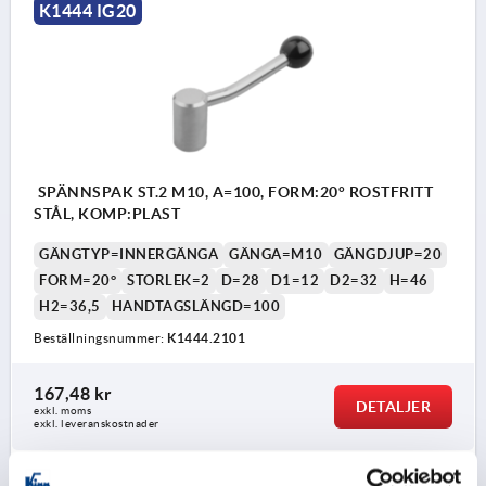
K1444 IG20
SPÄNNSPAK ST.2 M10, A=100, FORM:20° ROSTFRITT
STÅL, KOMP:PLAST
GÄNGTYP=INNERGÄNGA
GÄNGA=M10
GÄNGDJUP=20
FORM=20°
STORLEK=2
D=28
D1=12
D2=32
H=46
H2=36,5
HANDTAGSLÄNGD=100
Beställningsnummer:
K1444.2101
167,48 kr
DETALJER
exkl. moms
exkl. leveranskostnader