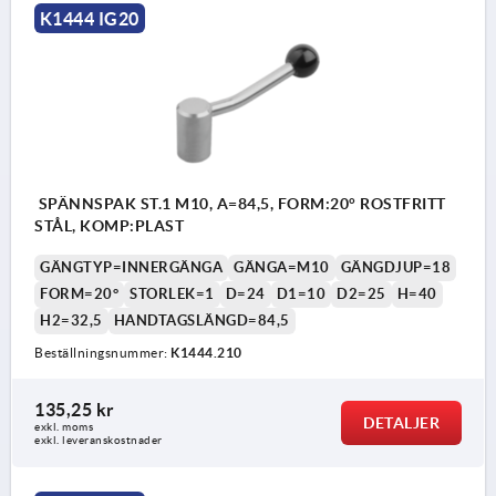
K1444 IG20
SPÄNNSPAK ST.1 M10, A=84,5, FORM:20° ROSTFRITT
STÅL, KOMP:PLAST
GÄNGTYP=INNERGÄNGA
GÄNGA=M10
GÄNGDJUP=18
FORM=20°
STORLEK=1
D=24
D1=10
D2=25
H=40
H2=32,5
HANDTAGSLÄNGD=84,5
Beställningsnummer:
K1444.210
135,25 kr
DETALJER
exkl. moms
exkl. leveranskostnader