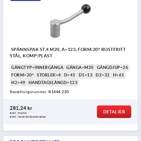
SPÄNNSPAK ST.4 M20, A=123, FORM:20° ROSTFRITT
STÅL, KOMP:PLAST
GÄNGTYP=INNERGÄNGA
GÄNGA=M20
GÄNGDJUP=26
FORM=20°
STORLEK=4
D=41
D1=13
D2=32
H=61
H2=49
HANDTAGSLÄNGD=123
Beställningsnummer:
K1444.220
281,24 kr
DETALJER
exkl. moms
exkl. leveranskostnader