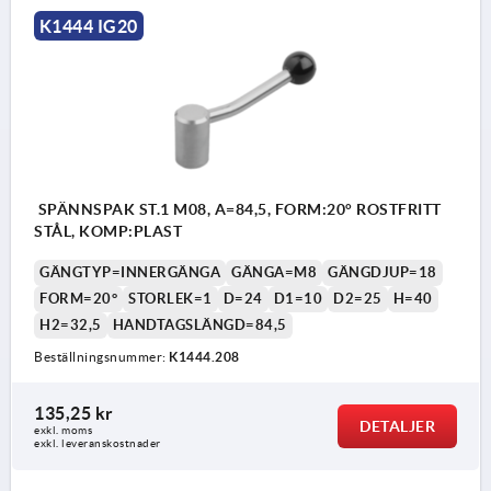
K1444 IG20
SPÄNNSPAK ST.1 M08, A=84,5, FORM:20° ROSTFRITT
STÅL, KOMP:PLAST
GÄNGTYP=INNERGÄNGA
GÄNGA=M8
GÄNGDJUP=18
FORM=20°
STORLEK=1
D=24
D1=10
D2=25
H=40
H2=32,5
HANDTAGSLÄNGD=84,5
Beställningsnummer:
K1444.208
135,25 kr
DETALJER
exkl. moms
exkl. leveranskostnader