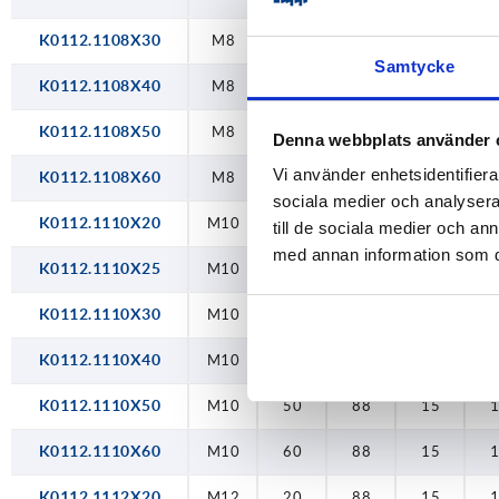
K0112.1108X30
M8
30
88
15
Samtycke
K0112.1108X40
M8
40
88
15
K0112.1108X50
M8
50
88
15
Denna webbplats använder 
Vi använder enhetsidentifierar
K0112.1108X60
M8
60
88
15
sociala medier och analysera 
K0112.1110X20
M10
20
88
15
till de sociala medier och a
med annan information som du 
K0112.1110X25
M10
25
88
15
K0112.1110X30
M10
30
88
15
K0112.1110X40
M10
40
88
15
K0112.1110X50
M10
50
88
15
K0112.1110X60
M10
60
88
15
K0112.1112X20
M12
20
88
15