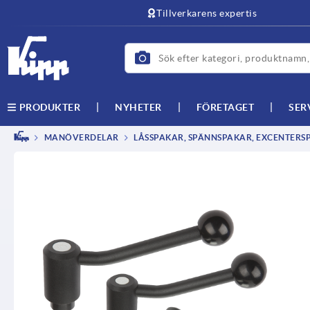
text.skipToContent
text.skipToNavigation
Tillverkarens expertis
NYHETER
FÖRETAGET
SER
PRODUKTER
MANÖVERDELAR
LÅSSPAKAR, SPÄNNSPAKAR, EXCENTER