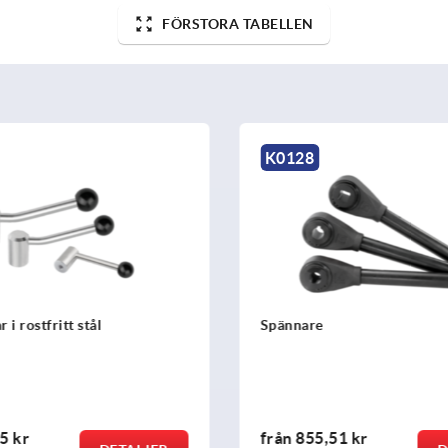
FÖRSTORA TABELLEN
K0128
i rostfritt stål
Spännare
5 kr
från
855,51 kr