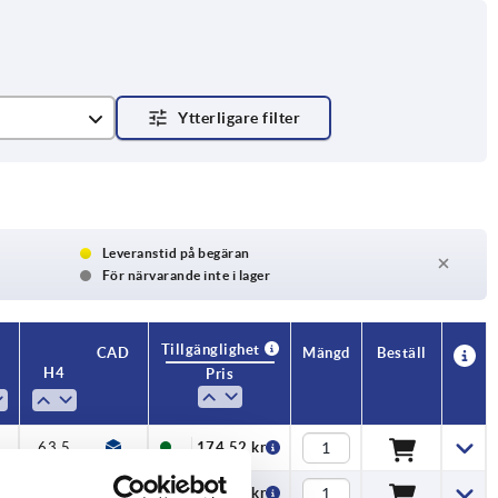
Leveranstid på begäran
För närvarande inte i lager
Tillgänglighet
CAD
Mängd
Beställ
H4
Antal tänder
Pris
5
63,5
22
174,52 kr
5
63,5
22
174,52 kr