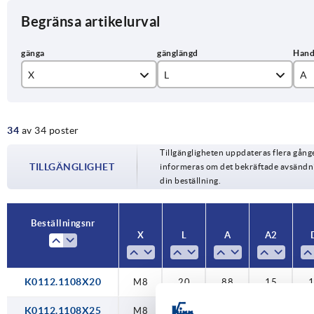
Begränsa artikelurval
X
L
A
M8
20
88
34
av 34 poster
M10
25
10
Tillgängligheten uppdateras flera gån
M12
30
12
TILLGÄNGLIGHET
informeras om det bekräftade avsändnin
din beställning.
M16
40
50
Beställningsnr
X
L
A
A2
60
K0112.1108X20
M8
20
88
15
K0112.1108X25
M8
25
88
15