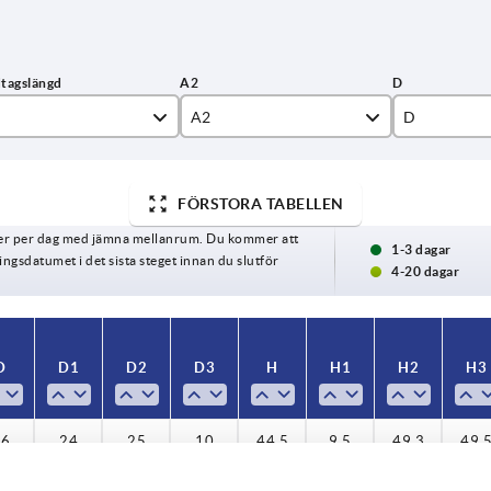
A2
D
15
16
FÖRSTORA TABELLEN
6
19
ger per dag med jämna mellanrum. Du kommer att
8,5
23
1-3 dagar
gsdatumet i det sista steget innan du slutför
4-20 dagar
D
D1
D2
D3
H
H1
H2
H3
16
24
25
10
44,5
9,5
49,3
49,
16
24
25
10
44,5
9,5
49,3
49,