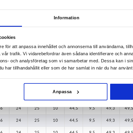
16
24
25
10
44,5
9,5
49,3
49,
Information
16
24
25
10
44,5
9,5
49,3
49,
16
24
25
10
44,5
9,5
49,3
49,
cookies
e för att anpassa innehållet och annonserna till användarna, tillh
16
24
25
10
44,5
9,5
49,3
49,
vår trafik. Vi vidarebefordrar även sådana identifierare och anna
16
24
25
10
44,5
9,5
49,3
49,
nnons- och analysföretag som vi samarbetar med. Dessa kan i sin
har tillhandahållit eller som de har samlat in när du har använt 
16
24
25
10
44,5
9,5
49,3
49,
16
24
25
10
44,5
9,5
49,3
49,
Anpassa
16
24
25
10
44,5
9,5
49,3
49,
16
24
25
10
44,5
9,5
49,3
49,
16
24
25
10
44,5
9,5
49,3
49,
16
24
25
10
44,5
9,5
49,3
49,