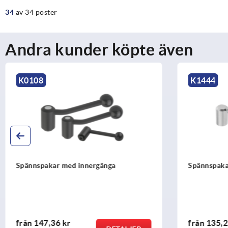
34
av 34 poster
Andra kunder köpte även
K0108
K1444
Spännspakar med innergänga
Spännspakar 
från
147,36 kr
från
135,2