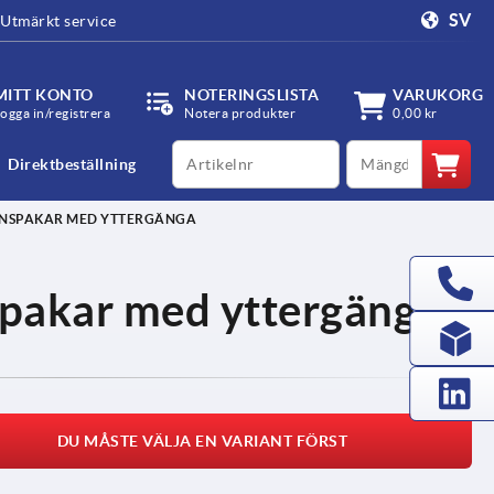
SV
Utmärkt service
MITT KONTO
NOTERINGSLISTA
VARUKORG
ogga in/registrera
Notera produkter
0,00 kr
productCode
qty
Direktbeställning
NNSPAKAR MED YTTERGÄNGA
pakar med yttergänga
DU MÅSTE VÄLJA EN VARIANT FÖRST