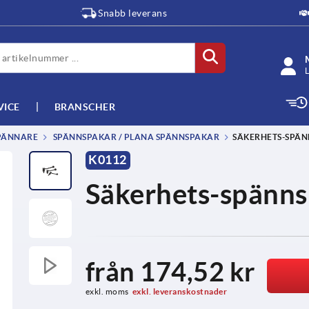
Snabb leverans
L
VICE
BRANSCHER
SPÄNNARE
SPÄNNSPAKAR / PLANA SPÄNNSPAKAR
SÄKERHETS-SPÄ
K0112
Säkerhets-spänns
från
174,52 kr
exkl. moms
exkl. leveranskostnader