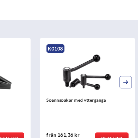
K0108
Spännspakar med yttergänga
från
161,36 kr