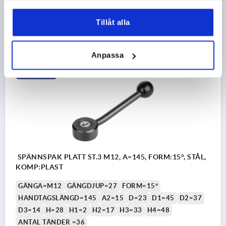
Beställningsnummer:
K0114.2122
Tillåt alla
225,57 kr
DETALJER
exkl. moms
exkl. leveranskostnader
Anpassa
K0114 15
SPÄNNSPAK PLATT ST.3 M12, A=145, FORM:15°, STÅL,
KOMP:PLAST
GÄNGA=M12
GÄNGDJUP=27
FORM=15°
HANDTAGSLÄNGD=145
A2=15
D=23
D1=45
D2=37
D3=14
H=28
H1=2
H2=17
H3=33
H4=48
ANTAL TÄNDER =36