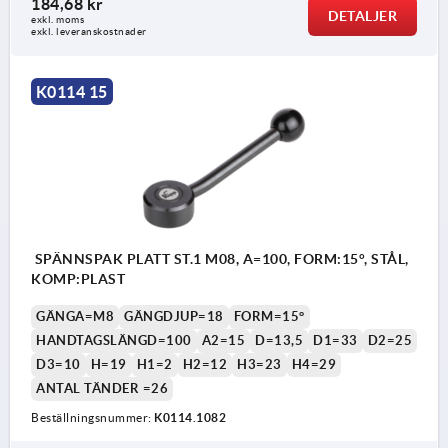
184,68 kr
DETALJER
exkl. moms
exkl. leveranskostnader
K0114 15
SPÄNNSPAK PLATT ST.1 M08, A=100, FORM:15°, STÅL,
KOMP:PLAST
GÄNGA=M8
GÄNGDJUP=18
FORM=15°
HANDTAGSLÄNGD=100
A2=15
D=13,5
D1=33
D2=25
D3=10
H=19
H1=2
H2=12
H3=23
H4=29
ANTAL TÄNDER =26
Beställningsnummer:
K0114.1082