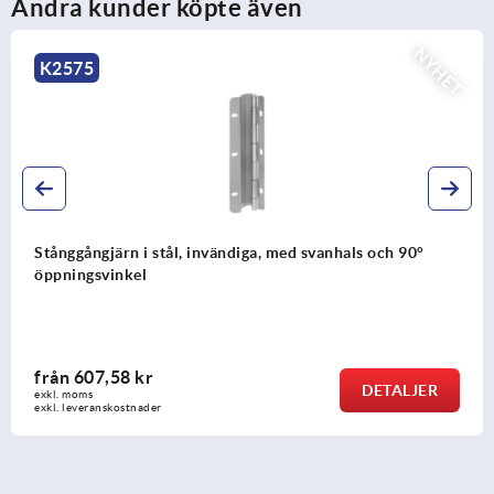
Andra kunder köpte även
NYHET
K0112
ndiga, med svanhals och 90°
Säkerhets-spännspakar 
från
168,63 kr
DETALJER
exkl. moms
exkl. leveranskostnader