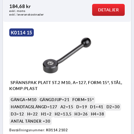
184,68 kr
DETALJER
exkl. moms
exkl. leveranskostnader
K0114 15
SPÄNNSPAK PLATT ST.2 M10, A=127, FORM:15°, STÅL,
KOMP:PLAST
GÄNGA=M10
GÄNGDJUP=21
FORM=15°
HANDTAGSLÄNGD=127
A2=15
D=19
D1=41
D2=30
D3=12
H=22
H1=2
H2=13,5
H3=26
H4=38
ANTAL TÄNDER =30
Beställningsnummer:
K0114.2102