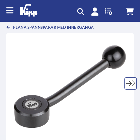
text.skipToContent
text.skipToNavigation
PLANA SPÄNNSPAKAR MED INNERGÄNGA