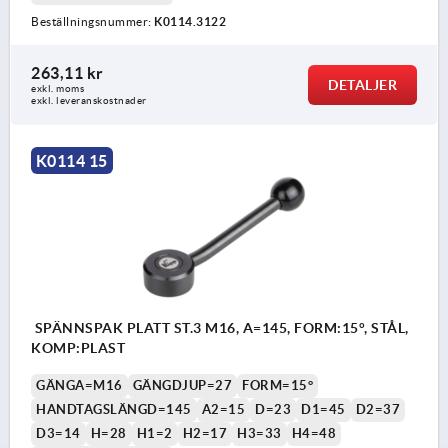
Beställningsnummer:
K0114.3122
263,11 kr
DETALJER
exkl. moms
exkl. leveranskostnader
K0114 15
SPÄNNSPAK PLATT ST.3 M16, A=145, FORM:15°, STÅL,
KOMP:PLAST
GÄNGA=M16
GÄNGDJUP=27
FORM=15°
HANDTAGSLÄNGD=145
A2=15
D=23
D1=45
D2=37
D3=14
H=28
H1=2
H2=17
H3=33
H4=48