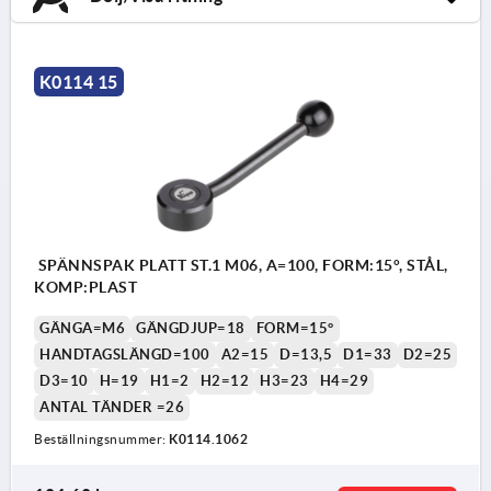
K0114 15
SPÄNNSPAK PLATT ST.1 M06, A=100, FORM:15°, STÅL,
KOMP:PLAST
GÄNGA=M6
GÄNGDJUP=18
FORM=15°
HANDTAGSLÄNGD=100
A2=15
D=13,5
D1=33
D2=25
D3=10
H=19
H1=2
H2=12
H3=23
H4=29
ANTAL TÄNDER =26
Beställningsnummer:
K0114.1062