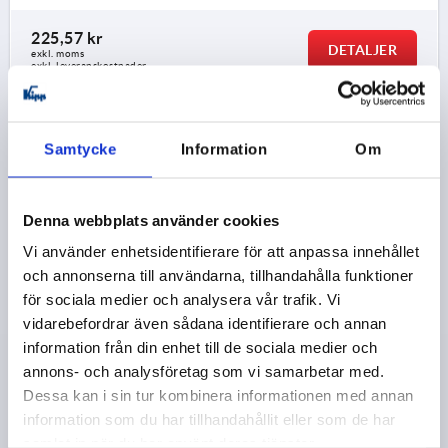
225,57 kr
DETALJER
exkl. moms
exkl. leveranskostnader
K0114 15
Samtycke
Information
Om
Denna webbplats använder cookies
Vi använder enhetsidentifierare för att anpassa innehållet
och annonserna till användarna, tillhandahålla funktioner
SPÄNNSPAK PLATT ST.2 M12, A=127, FORM:15°, STÅL,
för sociala medier och analysera vår trafik. Vi
KOMP:PLAST
vidarebefordrar även sådana identifierare och annan
information från din enhet till de sociala medier och
GÄNGA=M12
GÄNGDJUP=21
FORM=15°
annons- och analysföretag som vi samarbetar med.
HANDTAGSLÄNGD=127
A2=15
D=19
D1=41
D2=30
Dessa kan i sin tur kombinera informationen med annan
D3=12
H=22
H1=2
H2=13,5
H3=26
H4=38
information som du har tillhandahållit eller som de har
ANTAL TÄNDER =30
samlat in när du har använt deras tjänster.