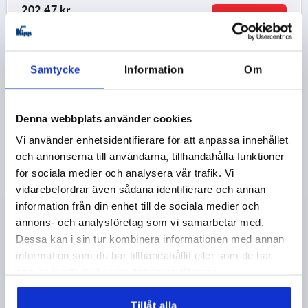
202,47 kr
DETALJER
exkl. moms
exkl. leveranskostnader
Samtycke
Information
Om
K0114 0
Denna webbplats använder cookies
Vi använder enhetsidentifierare för att anpassa innehållet
och annonserna till användarna, tillhandahålla funktioner
för sociala medier och analysera vår trafik. Vi
SPÄNNSPAK PLATT ST.2 M12, A=131, FORM:0°, STÅL,
vidarebefordrar även sådana identifierare och annan
KOMP:PLAST
information från din enhet till de sociala medier och
annons- och analysföretag som vi samarbetar med.
GÄNGA=M12
GÄNGDJUP=21
FORM=0°
Dessa kan i sin tur kombinera informationen med annan
HANDTAGSLÄNGD=131
D=19
D1=41
D2=30
D3=12
information som du har tillhandahållit eller som de har
H=22
H1=2
H2=13,5
H3=26
ANTAL TÄNDER =30
samlat in när du har använt deras tjänster.
Beställningsnummer:
K0114.2121
Tillåt alla