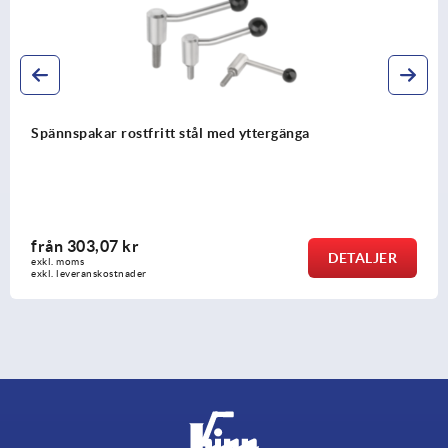
stål med yttergänga
Spännspakar i rostfrit
från
135,25 kr
DETALJER
exkl. moms
exkl. leveranskostnader