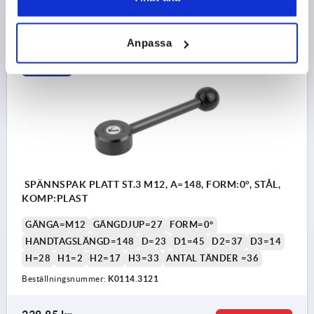
202,47 kr
DETALJER
exkl. moms
exkl. leveranskostnader
Anpassa
K0114 0
SPÄNNSPAK PLATT ST.3 M12, A=148, FORM:0°, STÅL,
KOMP:PLAST
GÄNGA=M12
GÄNGDJUP=27
FORM=0°
HANDTAGSLÄNGD=148
D=23
D1=45
D2=37
D3=14
H=28
H1=2
H2=17
H3=33
ANTAL TÄNDER =36
Beställningsnummer:
K0114.3121