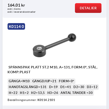
164,01 kr
DETALJER
exkl. moms
exkl. leveranskostnader
K0114 0
SPÄNNSPAK PLATT ST.2 M10, A=131, FORM:0°, STÅL,
KOMP:PLAST
GÄNGA=M10
GÄNGDJUP=21
FORM=0°
HANDTAGSLÄNGD=131
D=19
D1=41
D2=30
D3=12
H=22
H1=2
H2=13,5
H3=26
ANTAL TÄNDER =30
Beställningsnummer:
K0114.2101