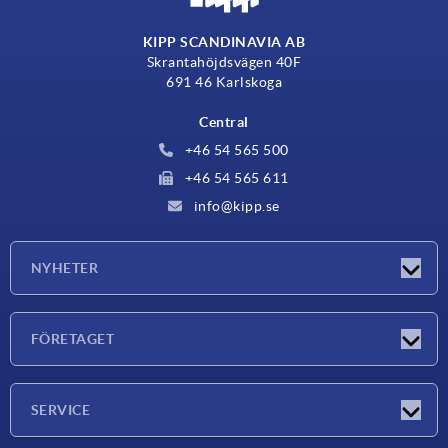
KIPP SCANDINAVIA AB
Skrantahöjdsvägen 40F
691 46 Karlskoga
Central
+46 54 565 500
+46 54 565 611
info@kipp.se
NYHETER
Nyheter
FÖRETAGET
Mässor
Företaget
SERVICE