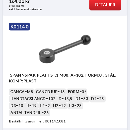
164,01 kr
DETALJER
exkl. moms
exkl. leveranskostnader
K0114 0
SPÄNNSPAK PLATT ST.1 M08, A=102, FORM:0°, STÅL,
KOMP:PLAST
GÄNGA=M8
GÄNGDJUP=18
FORM=0°
HANDTAGSLÄNGD=102
D=13,5
D1=33
D2=25
D3=10
H=19
H1=2
H2=12
H3=23
ANTAL TÄNDER =26
Beställningsnummer:
K0114.1081