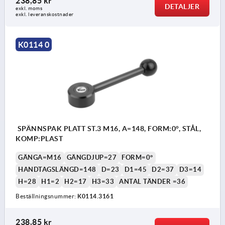
238,85 kr
DETALJER
exkl. moms
exkl. leveranskostnader
K0114 0
SPÄNNSPAK PLATT ST.3 M16, A=148, FORM:0°, STÅL,
KOMP:PLAST
GÄNGA=M16
GÄNGDJUP=27
FORM=0°
HANDTAGSLÄNGD=148
D=23
D1=45
D2=37
D3=14
H=28
H1=2
H2=17
H3=33
ANTAL TÄNDER =36
Beställningsnummer:
K0114.3161
238,85 kr