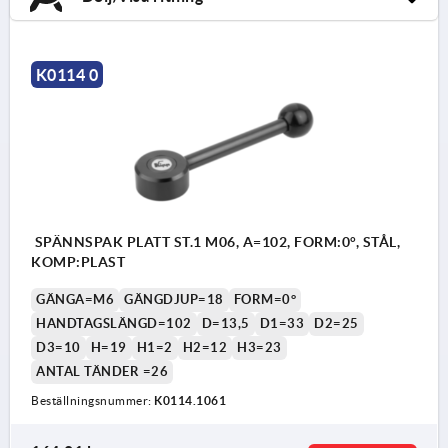
K0114 0
SPÄNNSPAK PLATT ST.1 M06, A=102, FORM:0°, STÅL,
KOMP:PLAST
GÄNGA=M6
GÄNGDJUP=18
FORM=0°
HANDTAGSLÄNGD=102
D=13,5
D1=33
D2=25
D3=10
H=19
H1=2
H2=12
H3=23
ANTAL TÄNDER =26
Beställningsnummer:
K0114.1061