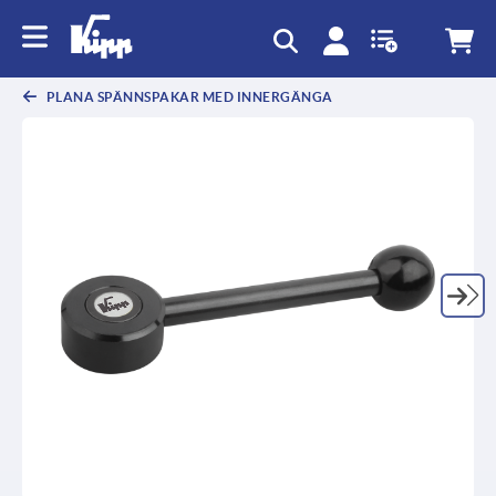
text.skipToContent
text.skipToNavigation
PLANA SPÄNNSPAKAR MED INNERGÄNGA