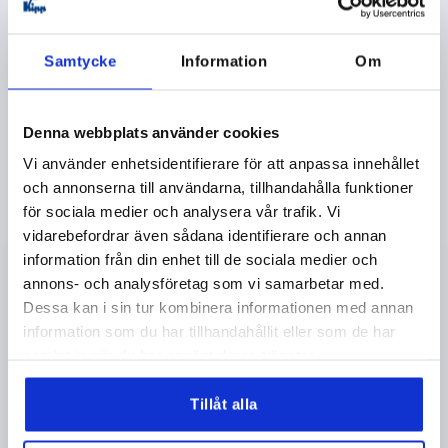
K0737
Samtycke
Information
Om
Denna webbplats använder cookies
Vi använder enhetsidentifierare för att anpassa innehållet
och annonserna till användarna, tillhandahålla funktioner
för sociala medier och analysera vår trafik. Vi
LÅSSPAK PLATT ST.2 M06X40, ZINK SVART RAL9005
SIDENMATT, KOMP:STÅL SVARTOXIDERAD
vidarebefordrar även sådana identifierare och annan
information från din enhet till de sociala medier och
GÄNGA=M6
GÄNGLÄNGD=40
annons- och analysföretag som vi samarbetar med.
FÄRG GRUNDKROPP=SVART RAL 9005
Dessa kan i sin tur kombinera informationen med annan
GRUNDKROPPENS YTA=SIDENMATT
STORLEK=2
information som du har tillhandahållit eller som de har
D=13,5
D1=18,5
D2=19,1
H=28,5
H1=6,5
H2=17,8
samlat in när du har använt deras tjänster.
HANDTAGSHÖJD=29,2
H4=32,2
HANDTAGSLÄNGD=65
HANDTAGSLÄNGD=74,5
B=10,1
ANTAL TÄNDER =20
Tillåt alla
Beställningsnummer:
K0737.2061X40