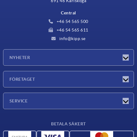
691 46 Karlskoga
Central
+46 54 565 500
+46 54 565 611
info@kipp.se
NYHETER
Nyheter
FÖRETAGET
Mässor
Företaget
SERVICE
Leveransvillkor
BETALA SÄKERT
Materialöversikt
CAD-data