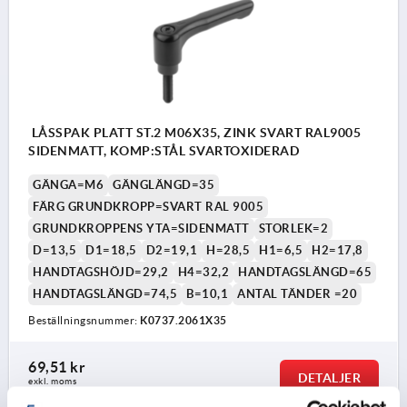
LÅSSPAK PLATT ST.2 M06X35, ZINK SVART RAL9005
SIDENMATT, KOMP:STÅL SVARTOXIDERAD
GÄNGA=M6
GÄNGLÄNGD=35
FÄRG GRUNDKROPP=SVART RAL 9005
GRUNDKROPPENS YTA=SIDENMATT
STORLEK=2
D=13,5
D1=18,5
D2=19,1
H=28,5
H1=6,5
H2=17,8
HANDTAGSHÖJD=29,2
H4=32,2
HANDTAGSLÄNGD=65
HANDTAGSLÄNGD=74,5
B=10,1
ANTAL TÄNDER =20
Beställningsnummer:
K0737.2061X35
69,51 kr
DETALJER
exkl. moms
exkl. leveranskostnader