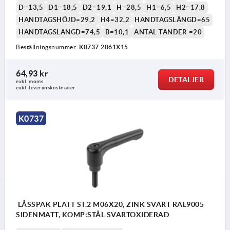
D=13,5
D1=18,5
D2=19,1
H=28,5
H1=6,5
H2=17,8
HANDTAGSHÖJD=29,2
H4=32,2
HANDTAGSLÄNGD=65
HANDTAGSLÄNGD=74,5
B=10,1
ANTAL TÄNDER =20
Beställningsnummer:
K0737.2061X15
1) Plan ände DIN EN ISO 4753
64,93 kr
DETALJER
exkl. moms
exkl. leveranskostnader
K0737
LÅSSPAK PLATT ST.2 M06X20, ZINK SVART RAL9005
SIDENMATT, KOMP:STÅL SVARTOXIDERAD