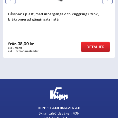
st, med innergänga och kuggring i zink,
Låsspak 2K m
änginsats i stål
r
från
74,96
DETALJER
exkl. moms
nader
exkl. leveransko
KIPP SCANDINAVIA AB
Skrantahöjdsvägen 40F