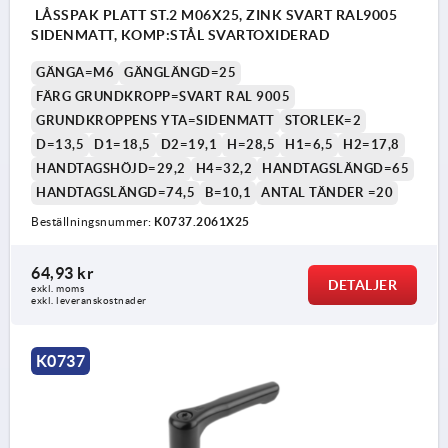
LÅSSPAK PLATT ST.2 M06X25, ZINK SVART RAL9005
SIDENMATT, KOMP:STÅL SVARTOXIDERAD
GÄNGA=M6
GÄNGLÄNGD=25
FÄRG GRUNDKROPP=SVART RAL 9005
GRUNDKROPPENS YTA=SIDENMATT
STORLEK=2
D=13,5
D1=18,5
D2=19,1
H=28,5
H1=6,5
H2=17,8
HANDTAGSHÖJD=29,2
H4=32,2
HANDTAGSLÄNGD=65
HANDTAGSLÄNGD=74,5
B=10,1
ANTAL TÄNDER =20
Beställningsnummer:
K0737.2061X25
64,93 kr
DETALJER
exkl. moms
exkl. leveranskostnader
K0737