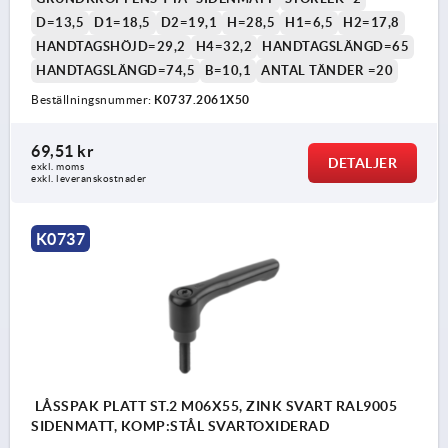
D=13,5
D1=18,5
D2=19,1
H=28,5
H1=6,5
H2=17,8
HANDTAGSHÖJD=29,2
H4=32,2
HANDTAGSLÄNGD=65
HANDTAGSLÄNGD=74,5
B=10,1
ANTAL TÄNDER =20
Beställningsnummer:
K0737.2061X50
69,51 kr
DETALJER
exkl. moms
exkl. leveranskostnader
K0737
LÅSSPAK PLATT ST.2 M06X55, ZINK SVART RAL9005
SIDENMATT, KOMP:STÅL SVARTOXIDERAD