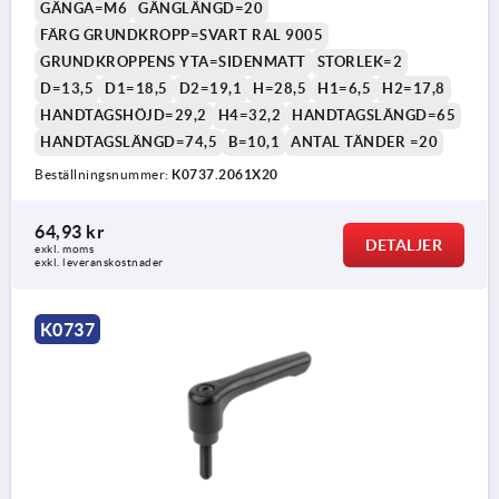
GÄNGA=M6
GÄNGLÄNGD=20
FÄRG GRUNDKROPP=SVART RAL 9005
GRUNDKROPPENS YTA=SIDENMATT
STORLEK=2
D=13,5
D1=18,5
D2=19,1
H=28,5
H1=6,5
H2=17,8
HANDTAGSHÖJD=29,2
H4=32,2
HANDTAGSLÄNGD=65
HANDTAGSLÄNGD=74,5
B=10,1
ANTAL TÄNDER =20
Beställningsnummer:
K0737.2061X20
64,93 kr
DETALJER
exkl. moms
exkl. leveranskostnader
K0737