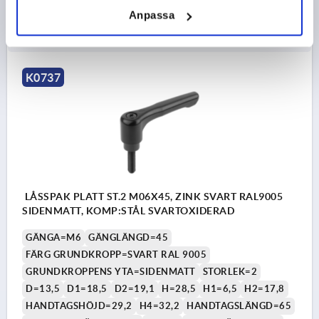
69,51 kr
Anpassa
DETALJER
exkl. moms
exkl. leveranskostnader
K0737
LÅSSPAK PLATT ST.2 M06X45, ZINK SVART RAL9005
SIDENMATT, KOMP:STÅL SVARTOXIDERAD
GÄNGA=M6
GÄNGLÄNGD=45
FÄRG GRUNDKROPP=SVART RAL 9005
GRUNDKROPPENS YTA=SIDENMATT
STORLEK=2
D=13,5
D1=18,5
D2=19,1
H=28,5
H1=6,5
H2=17,8
HANDTAGSHÖJD=29,2
H4=32,2
HANDTAGSLÄNGD=65