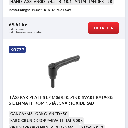
HANDTAGSLÄNGD=74,5
B=10,1
ANTAL TÄNDER =20
Beställningsnummer:
K0737.2061X45
69,51 kr
DETALJER
exkl. moms
exkl. leveranskostnader
K0737
LÅSSPAK PLATT ST.2 M06X50, ZINK SVART RAL9005
SIDENMATT, KOMP:STÅL SVARTOXIDERAD
GÄNGA=M6
GÄNGLÄNGD=50
FÄRG GRUNDKROPP=SVART RAL 9005
GRUNDKROPPENS YTA=SIDENMATT
STORLEK=2