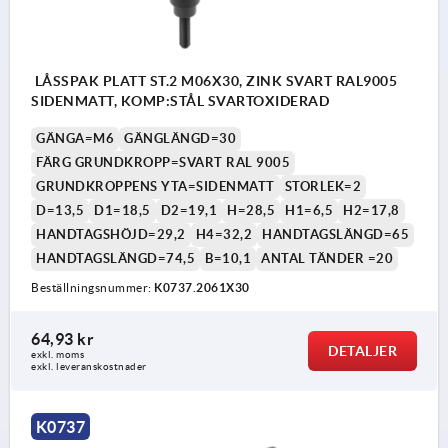
LÅSSPAK PLATT ST.2 M06X30, ZINK SVART RAL9005
SIDENMATT, KOMP:STÅL SVARTOXIDERAD
GÄNGA=M6
GÄNGLÄNGD=30
FÄRG GRUNDKROPP=SVART RAL 9005
GRUNDKROPPENS YTA=SIDENMATT
STORLEK=2
D=13,5
D1=18,5
D2=19,1
H=28,5
H1=6,5
H2=17,8
HANDTAGSHÖJD=29,2
H4=32,2
HANDTAGSLÄNGD=65
HANDTAGSLÄNGD=74,5
B=10,1
ANTAL TÄNDER =20
Beställningsnummer:
K0737.2061X30
64,93 kr
DETALJER
exkl. moms
exkl. leveranskostnader
K0737