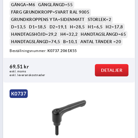
GÄNGA=M6
GÄNGLÄNGD=55
FÄRG GRUNDKROPP=SVART RAL 9005
GRUNDKROPPENS YTA=SIDENMATT
STORLEK=2
D=13,5
D1=18,5
D2=19,1
H=28,5
H1=6,5
H2=17,8
HANDTAGSHÖJD=29,2
H4=32,2
HANDTAGSLÄNGD=65
HANDTAGSLÄNGD=74,5
B=10,1
ANTAL TÄNDER =20
Beställningsnummer:
K0737.2061X55
69,51 kr
DETALJER
exkl. moms
exkl. leveranskostnader
K0737