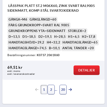
LÅSSPAK PLATT ST.2 M06X60, ZINK SVART RAL9005
SIDENMATT, KOMP:STÅL SVARTOXIDERAD
GÄNGA=M6
GÄNGLÄNGD=60
FÄRG GRUNDKROPP=SVART RAL 9005
GRUNDKROPPENS YTA=SIDENMATT
STORLEK=2
D=13,5
D1=18,5
D2=19,1
H=28,5
H1=6,5
H2=17,8
HANDTAGSHÖJD=29,2
H4=32,2
HANDTAGSLÄNGD=65
HANDTAGSLÄNGD=74,5
B=10,1
ANTAL TÄNDER =20
Beställningsnummer:
K0737.2061X60
69,51 kr
DETALJER
exkl. moms
exkl. leveranskostnader
1
2
20