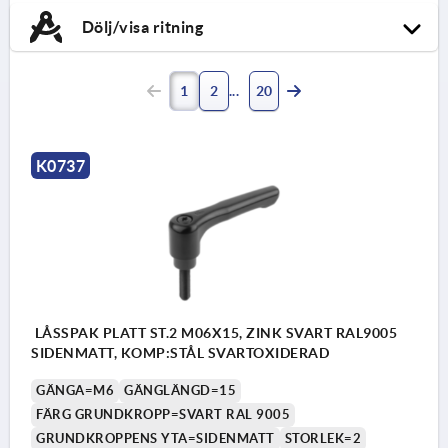
Dölj/visa ritning
1
2
20
K0737
LÅSSPAK PLATT ST.2 M06X15, ZINK SVART RAL9005
SIDENMATT, KOMP:STÅL SVARTOXIDERAD
GÄNGA=M6
GÄNGLÄNGD=15
FÄRG GRUNDKROPP=SVART RAL 9005
GRUNDKROPPENS YTA=SIDENMATT
STORLEK=2