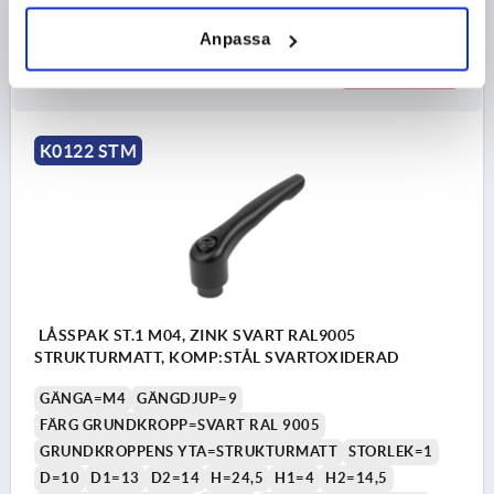
Anpassa
44,45 kr
DETALJER
exkl. moms
exkl. leveranskostnader
K0122 STM
LÅSSPAK ST.1 M04, ZINK SVART RAL9005
STRUKTURMATT, KOMP:STÅL SVARTOXIDERAD
GÄNGA=M4
GÄNGDJUP=9
FÄRG GRUNDKROPP=SVART RAL 9005
GRUNDKROPPENS YTA=STRUKTURMATT
STORLEK=1
D=10
D1=13
D2=14
H=24,5
H1=4
H2=14,5