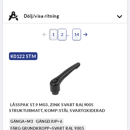
Dölj/visa ritning
1
2
14
K0122 STM
LÅSSPAK ST.9 M03, ZINK SVART RAL9005
STRUKTURMATT, KOMP:STÅL SVARTOXIDERAD
GÄNGA=M3
GÄNGDJUP=6
FÄRG GRUNDKROPP=SVART RAL 9005