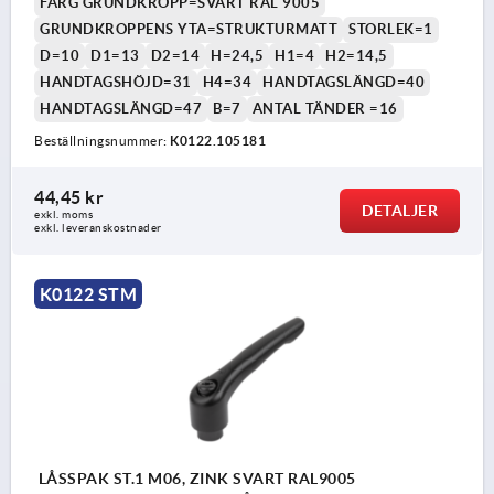
FÄRG GRUNDKROPP=SVART RAL 9005
GRUNDKROPPENS YTA=STRUKTURMATT
STORLEK=1
D=10
D1=13
D2=14
H=24,5
H1=4
H2=14,5
HANDTAGSHÖJD=31
H4=34
HANDTAGSLÄNGD=40
HANDTAGSLÄNGD=47
B=7
ANTAL TÄNDER =16
Beställningsnummer:
K0122.105181
44,45 kr
DETALJER
exkl. moms
exkl. leveranskostnader
K0122 STM
LÅSSPAK ST.1 M06, ZINK SVART RAL9005