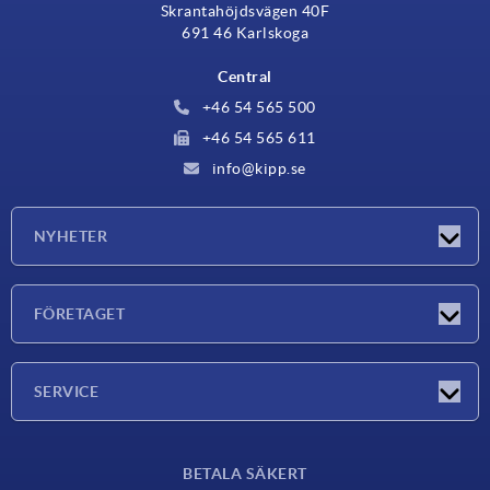
Skrantahöjdsvägen 40F
691 46 Karlskoga
Central
+46 54 565 500
+46 54 565 611
info@kipp.se
NYHETER
Nyheter
FÖRETAGET
Mässor
Företaget
SERVICE
Leveransvillkor
BETALA SÄKERT
Materialöversikt