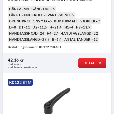
GÄNGA=M4
GÄNGDJUP=6
FÄRG GRUNDKROPP=SVART RAL 9005
GRUNDKROPPENS YTA=STRUKTURMATT
STORLEK=9
D=8
D1=11
D2=11,5
H=21,4
H1=4
H2=11,9
HANDTAGSHÖJD=24
H4=27
HANDTAGSLÄNGD=22
HANDTAGSLÄNGD=27,7
B=6,4
ANTAL TÄNDER =12
Beställningsnummer:
K0122.904181
42,16 kr
DETALJER
exkl. moms
exkl. leveranskostnader
K0122 STM