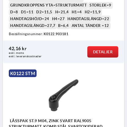
GRUNDKROPPENS YTA=STRUKTURMATT
STORLEK=9
D=8
D1=11
D2=11,5
H=21,4
H1=4
H2=11,9
HANDTAGSHÖJD=24
H4=27
HANDTAGSLÄNGD=22
HANDTAGSLÄNGD=27,7
B=6,4
ANTAL TÄNDER =12
Beställningsnummer:
K0122.903181
42,16 kr
DETALJER
exkl. moms
exkl. leveranskostnader
K0122 STM
LÅSSPAK ST.9 M04, ZINK SVART RAL9005
STRUKTURMATT, KOMP:STÅL SVARTOXIDERAD