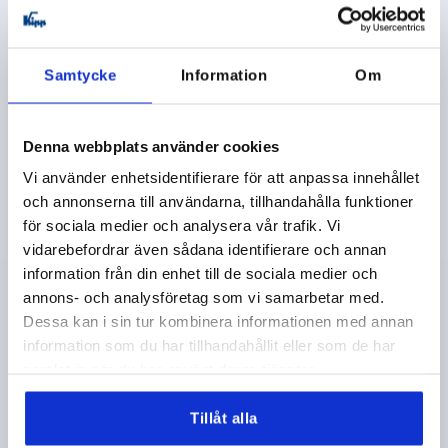
exkl. leveranskostnader
K0122 STM
Samtycke
Information
Om
Denna webbplats använder cookies
Vi använder enhetsidentifierare för att anpassa innehållet
och annonserna till användarna, tillhandahålla funktioner
för sociala medier och analysera vår trafik. Vi
LÅSSPAK ST.0 M05, ZINK SVART RAL9005
vidarebefordrar även sådana identifierare och annan
STRUKTURMATT, KOMP:STÅL SVARTOXIDERAD
information från din enhet till de sociala medier och
annons- och analysföretag som vi samarbetar med.
GÄNGA=M5
GÄNGDJUP=9
Dessa kan i sin tur kombinera informationen med annan
FÄRG GRUNDKROPP=SVART RAL 9005
information som du har tillhandahållit eller som de har
GRUNDKROPPENS YTA=STRUKTURMATT
STORLEK=0
samlat in när du har använt deras tjänster.
D=10
D1=13
D2=14
H=24,5
H1=4
H2=14,5
HANDTAGSHÖJD=30
H4=33
HANDTAGSLÄNGD=30
HANDTAGSLÄNGD=37
B=7
ANTAL TÄNDER =16
Tillåt alla
Beställningsnummer:
K0122.005181