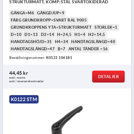
STRUKTURMATT, KOMP:STÅL SVARTOXIDERAD
GÄNGA=M6
GÄNGDJUP=9
FÄRG GRUNDKROPP=SVART RAL 9005
GRUNDKROPPENS YTA=STRUKTURMATT
STORLEK=1
D=10
D1=13
D2=14
H=24,5
H1=4
H2=14,5
HANDTAGSHÖJD=31
H4=34
HANDTAGSLÄNGD=40
HANDTAGSLÄNGD=47
B=7
ANTAL TÄNDER =16
Beställningsnummer:
K0122.106181
44,45 kr
DETALJER
exkl. moms
exkl. leveranskostnader
K0122 STM