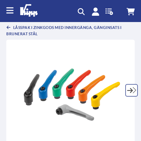
text.skipToContent
text.skipToNavigation
LÅSSPAK I ZINKGODS MED INNERGÄNGA, GÄNGINSATS I
BRUNERAT STÅL