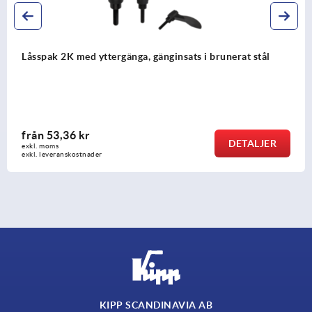
Låsspak i rostfritt stål, elpolerad eller blästrad, med
yttergänga, gänginsats i rostfritt stål
från
149,92 kr
DETALJER
exkl. moms
exkl. leveranskostnader
KIPP SCANDINAVIA AB