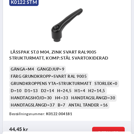
K0122 STM
LÅSSPAK ST.0 M04, ZINK SVART RAL9005
STRUKTURMATT, KOMP:STÅL SVARTOXIDERAD
GÄNGA=M4
GÄNGDJUP=9
FÄRG GRUNDKROPP=SVART RAL 9005
GRUNDKROPPENS YTA=STRUKTURMATT
STORLEK=0
D=10
D1=13
D2=14
H=24,5
H1=4
H2=14,5
HANDTAGSHÖJD=30
H4=33
HANDTAGSLÄNGD=30
HANDTAGSLÄNGD=37
B=7
ANTAL TÄNDER =16
Beställningsnummer:
K0122.004181
44,45 kr
DETALJER
exkl. moms