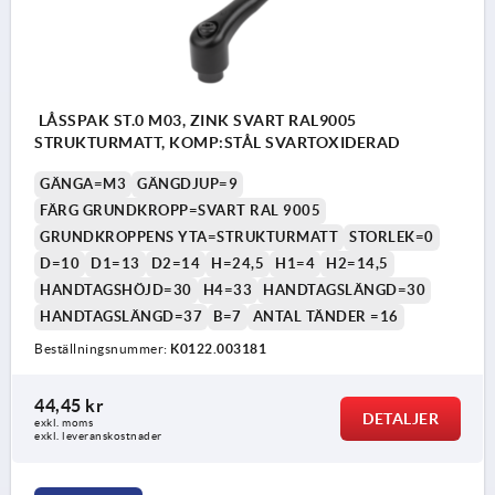
LÅSSPAK ST.0 M03, ZINK SVART RAL9005
STRUKTURMATT, KOMP:STÅL SVARTOXIDERAD
GÄNGA=M3
GÄNGDJUP=9
FÄRG GRUNDKROPP=SVART RAL 9005
GRUNDKROPPENS YTA=STRUKTURMATT
STORLEK=0
D=10
D1=13
D2=14
H=24,5
H1=4
H2=14,5
HANDTAGSHÖJD=30
H4=33
HANDTAGSLÄNGD=30
HANDTAGSLÄNGD=37
B=7
ANTAL TÄNDER =16
Beställningsnummer:
K0122.003181
44,45 kr
DETALJER
exkl. moms
exkl. leveranskostnader