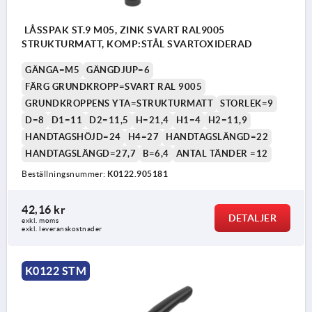
LÅSSPAK ST.9 M05, ZINK SVART RAL9005
STRUKTURMATT, KOMP:STÅL SVARTOXIDERAD
GÄNGA=M5
GÄNGDJUP=6
FÄRG GRUNDKROPP=SVART RAL 9005
GRUNDKROPPENS YTA=STRUKTURMATT
STORLEK=9
D=8
D1=11
D2=11,5
H=21,4
H1=4
H2=11,9
HANDTAGSHÖJD=24
H4=27
HANDTAGSLÄNGD=22
HANDTAGSLÄNGD=27,7
B=6,4
ANTAL TÄNDER =12
Beställningsnummer:
K0122.905181
42,16 kr
DETALJER
exkl. moms
exkl. leveranskostnader
K0122 STM