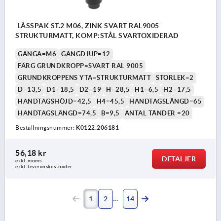
LÅSSPAK ST.2 M06, ZINK SVART RAL9005
STRUKTURMATT, KOMP:STÅL SVARTOXIDERAD
GÄNGA=M6
GÄNGDJUP=12
FÄRG GRUNDKROPP=SVART RAL 9005
GRUNDKROPPENS YTA=STRUKTURMATT
STORLEK=2
D=13,5
D1=18,5
D2=19
H=28,5
H1=6,5
H2=17,5
HANDTAGSHÖJD=42,5
H4=45,5
HANDTAGSLÄNGD=65
HANDTAGSLÄNGD=74,5
B=9,5
ANTAL TÄNDER =20
Beställningsnummer:
K0122.206181
56,18 kr
DETALJER
exkl. moms
exkl. leveranskostnader
1
2
14