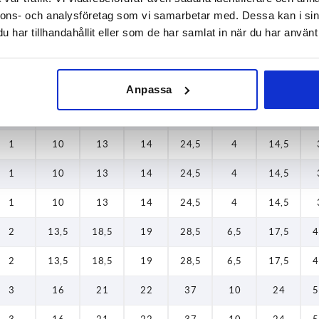
nnons- och analysföretag som vi samarbetar med. Dessa kan i sin
9
8
11
11,5
21,4
4
11,9
har tillhandahållit eller som de har samlat in när du har använt 
0
10
13
14
24,5
4
14,5
0
10
13
14
24,5
4
14,5
Anpassa
0
10
13
14
24,5
4
14,5
1
10
13
14
24,5
4
14,5
1
10
13
14
24,5
4
14,5
1
10
13
14
24,5
4
14,5
2
13,5
18,5
19
28,5
6,5
17,5
4
2
13,5
18,5
19
28,5
6,5
17,5
4
3
16
21
22
37
10
24
5