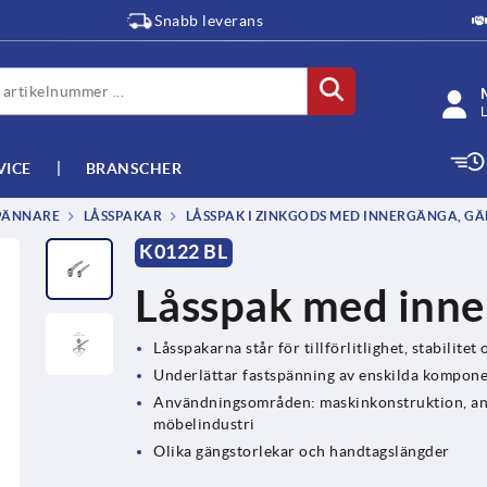
Snabb leverans
L
VICE
BRANSCHER
SPÄNNARE
LÅSSPAKAR
LÅSSPAK I ZINKGODS MED INNERGÄNGA, GÄN
K0122 BL
Låsspak med inne
Låsspakarna står för tillförlitlighet, stabilite
Underlättar fastspänning av enskilda kompone
Användningsområden: maskinkonstruktion, anl
möbelindustri
Olika gängstorlekar och handtagslängder