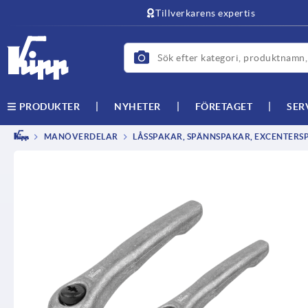
text.skipToContent
text.skipToNavigation
Tillverkarens expertis
NYHETER
FÖRETAGET
SER
PRODUKTER
MANÖVERDELAR
LÅSSPAKAR, SPÄNNSPAKAR, EXCENTER