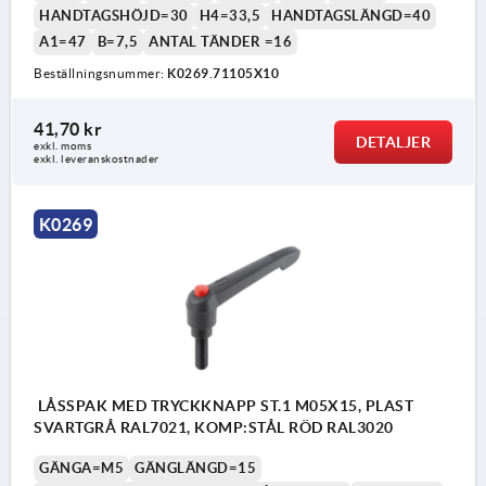
HANDTAGSHÖJD=30
H4=33,5
HANDTAGSLÄNGD=40
A1=47
B=7,5
ANTAL TÄNDER =16
Beställningsnummer:
K0269.71105X10
1) Plan ände DIN EN ISO 4753
41,70 kr
DETALJER
exkl. moms
exkl. leveranskostnader
K0269
LÅSSPAK MED TRYCKKNAPP ST.1 M05X15, PLAST
SVARTGRÅ RAL7021, KOMP:STÅL RÖD RAL3020
GÄNGA=M5
GÄNGLÄNGD=15