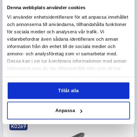
Denna webbplats använder cookies
Vi använder enhetsidentifierare för att anpassa innehållet
och annonserna till användarna, tillhandahålla funktioner
LÅSSPAK MED TRYCKKNAPP ST.1 M05X35, PLAST
för sociala medier och analysera vår trafik. Vi
SVARTGRÅ RAL7021, KOMP:STÅL RÖD RAL3020
vidarebefordrar även sådana identifierare och annan
GÄNGA=M5
GÄNGLÄNGD=35
information från din enhet till de sociala medier och
FÄRG GRUNDKROPP=SVARTGRÅ RAL 7021
STORLEK=1
annons- och analysföretag som vi samarbetar med.
D=10
D1=13
D2=14,5
H=25,5
H1=4
H2=15
Dessa kan i sin tur kombinera informationen med annan
HANDTAGSHÖJD=30
H4=33,5
HANDTAGSLÄNGD=40
information som du har tillhandahållit eller som de har
A1=47
B=7,5
ANTAL TÄNDER =16
samlat in när du har använt deras tjänster.
Beställningsnummer:
K0269.71105X35
Tillåt alla
46,55 kr
DETALJER
exkl. moms
exkl. leveranskostnader
Anpassa
K0269