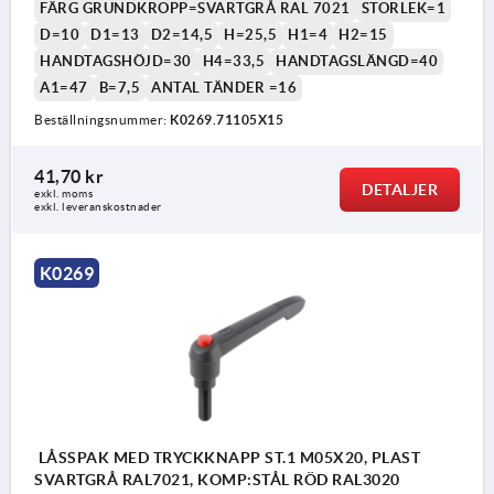
FÄRG GRUNDKROPP=SVARTGRÅ RAL 7021
STORLEK=1
D=10
D1=13
D2=14,5
H=25,5
H1=4
H2=15
HANDTAGSHÖJD=30
H4=33,5
HANDTAGSLÄNGD=40
A1=47
B=7,5
ANTAL TÄNDER =16
Beställningsnummer:
K0269.71105X15
41,70 kr
DETALJER
exkl. moms
exkl. leveranskostnader
K0269
LÅSSPAK MED TRYCKKNAPP ST.1 M05X20, PLAST
SVARTGRÅ RAL7021, KOMP:STÅL RÖD RAL3020