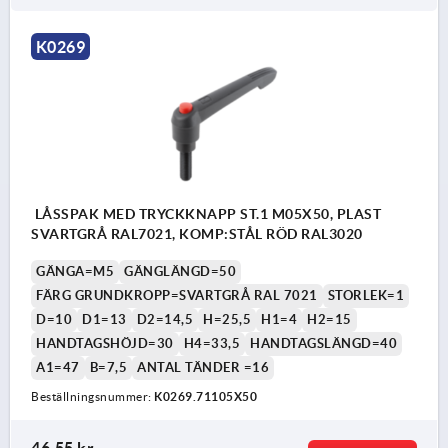
K0269
LÅSSPAK MED TRYCKKNAPP ST.1 M05X50, PLAST
SVARTGRÅ RAL7021, KOMP:STÅL RÖD RAL3020
GÄNGA=M5
GÄNGLÄNGD=50
FÄRG GRUNDKROPP=SVARTGRÅ RAL 7021
STORLEK=1
D=10
D1=13
D2=14,5
H=25,5
H1=4
H2=15
HANDTAGSHÖJD=30
H4=33,5
HANDTAGSLÄNGD=40
A1=47
B=7,5
ANTAL TÄNDER =16
Beställningsnummer:
K0269.71105X50