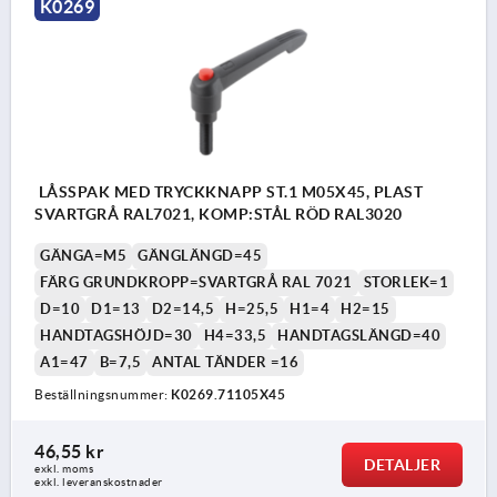
K0269
LÅSSPAK MED TRYCKKNAPP ST.1 M05X45, PLAST
SVARTGRÅ RAL7021, KOMP:STÅL RÖD RAL3020
GÄNGA=M5
GÄNGLÄNGD=45
FÄRG GRUNDKROPP=SVARTGRÅ RAL 7021
STORLEK=1
D=10
D1=13
D2=14,5
H=25,5
H1=4
H2=15
HANDTAGSHÖJD=30
H4=33,5
HANDTAGSLÄNGD=40
A1=47
B=7,5
ANTAL TÄNDER =16
Beställningsnummer:
K0269.71105X45
46,55 kr
DETALJER
exkl. moms
exkl. leveranskostnader