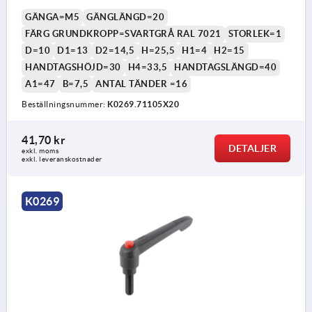
GÄNGA=M5
GÄNGLÄNGD=20
FÄRG GRUNDKROPP=SVARTGRÅ RAL 7021
STORLEK=1
D=10
D1=13
D2=14,5
H=25,5
H1=4
H2=15
HANDTAGSHÖJD=30
H4=33,5
HANDTAGSLÄNGD=40
A1=47
B=7,5
ANTAL TÄNDER =16
Beställningsnummer:
K0269.71105X20
41,70 kr
DETALJER
exkl. moms
exkl. leveranskostnader
K0269