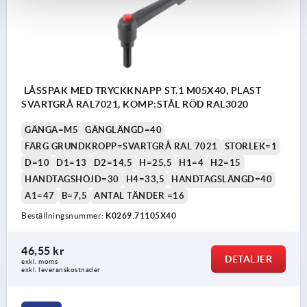
LÅSSPAK MED TRYCKKNAPP ST.1 M05X40, PLAST
SVARTGRÅ RAL7021, KOMP:STÅL RÖD RAL3020
GÄNGA=M5
GÄNGLÄNGD=40
FÄRG GRUNDKROPP=SVARTGRÅ RAL 7021
STORLEK=1
D=10
D1=13
D2=14,5
H=25,5
H1=4
H2=15
HANDTAGSHÖJD=30
H4=33,5
HANDTAGSLÄNGD=40
A1=47
B=7,5
ANTAL TÄNDER =16
Beställningsnummer:
K0269.71105X40
46,55 kr
DETALJER
exkl. moms
exkl. leveranskostnader