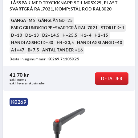
LÅSSPAK MED TRYCKKNAPP ST.1 M05X25, PLAST
SVARTGRÅ RAL7021, KOMP:STÅL RÖD RAL3020
GÄNGA=M5
GÄNGLÄNGD=25
FÄRG GRUNDKROPP=SVARTGRÅ RAL 7021
STORLEK=1
D=10
D1=13
D2=14,5
H=25,5
H1=4
H2=15
HANDTAGSHÖJD=30
H4=33,5
HANDTAGSLÄNGD=40
A1=47
B=7,5
ANTAL TÄNDER =16
Beställningsnummer:
K0269.71105X25
41,70 kr
DETALJER
exkl. moms
exkl. leveranskostnader
K0269