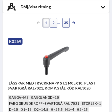
Dölj/visa ritning
1
2
35
K0269
LÅSSPAK MED TRYCKKNAPP ST.1 M05X10, PLAST
SVARTGRÅ RAL7021, KOMP:STÅL RÖD RAL3020
GÄNGA=M5
GÄNGLÄNGD=10
FÄRG GRUNDKROPP=SVARTGRÅ RAL 7021
STORLEK=1
D=10
D1=13
D2=14,5
H=25,5
H1=4
H2=15