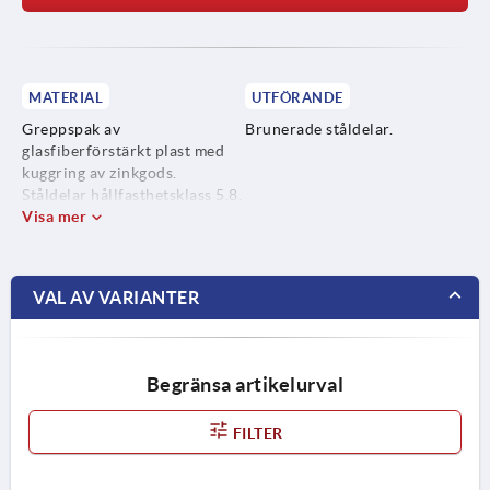
MATERIAL
UTFÖRANDE
Greppspak av
Brunerade ståldelar.
glasfiberförstärkt plast med
kuggring av zinkgods.
Ståldelar hållfasthetsklass 5.8.
Tryckknapp av plast (POM).
Visa mer
VAL AV VARIANTER
Begränsa artikelurval
FILTER