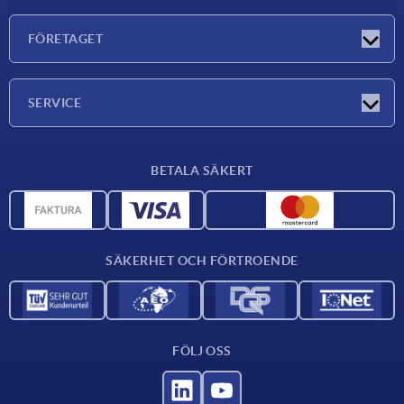
Nyheter
FÖRETAGET
Mässor
Företaget
SERVICE
Leveransvillkor
BETALA SÄKERT
Materialöversikt
CAD-data
Kontakta oss
SÄKERHET OCH FÖRTROENDE
FÖLJ OSS