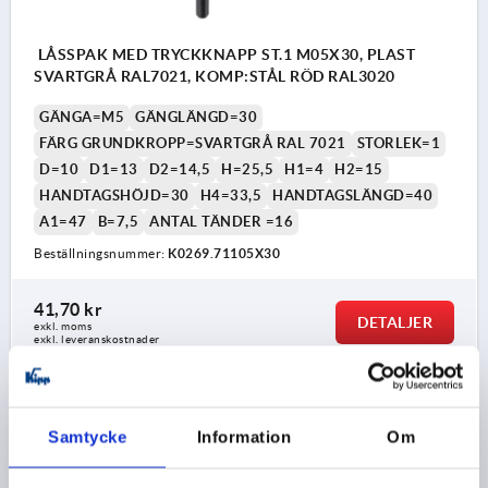
LÅSSPAK MED TRYCKKNAPP ST.1 M05X30, PLAST
SVARTGRÅ RAL7021, KOMP:STÅL RÖD RAL3020
GÄNGA=M5
GÄNGLÄNGD=30
FÄRG GRUNDKROPP=SVARTGRÅ RAL 7021
STORLEK=1
D=10
D1=13
D2=14,5
H=25,5
H1=4
H2=15
HANDTAGSHÖJD=30
H4=33,5
HANDTAGSLÄNGD=40
A1=47
B=7,5
ANTAL TÄNDER =16
Beställningsnummer:
K0269.71105X30
41,70 kr
DETALJER
exkl. moms
exkl. leveranskostnader
K0269
Samtycke
Information
Om