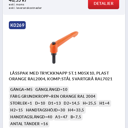
46,55 kr
DETALJER
exkl. moms
exkl. leveranskostnader
K0269
LÅSSPAK MED TRYCKKNAPP ST.1 M05X10, PLAST
ORANGE RAL2004, KOMP:STÅL SVARTGRÅ RAL7021
GÄNGA=M5
GÄNGLÄNGD=10
FÄRG GRUNDKROPP=REN ORANGE RAL 2004
STORLEK=1
D=10
D1=13
D2=14,5
H=25,5
H1=4
H2=15
HANDTAGSHÖJD=30
H4=33,5
HANDTAGSLÄNGD=40
A1=47
B=7,5
ANTAL TÄNDER =16