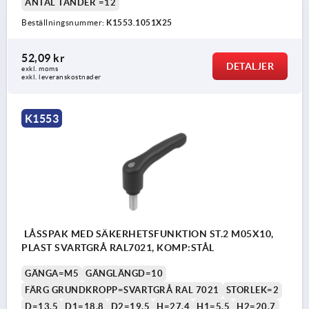
ANTAL TÄNDER =12
Beställningsnummer:
K1553.1051X25
52,09 kr
DETALJER
exkl. moms
exkl. leveranskostnader
K1553
LÅSSPAK MED SÄKERHETSFUNKTION ST.2 M05X10,
PLAST SVARTGRÅ RAL7021, KOMP:STÅL
GÄNGA=M5
GÄNGLÄNGD=10
FÄRG GRUNDKROPP=SVARTGRÅ RAL 7021
STORLEK=2
D=13,5
D1=18,8
D2=19,5
H=27,4
H1=5,5
H2=20,7