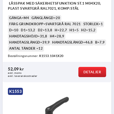
LÅSSPAK MED SÄKERHETSFUNKTION ST.1 M04X20,
PLAST SVARTGRÅ RAL7021, KOMP:STÅL
GÄNGA=M4
GÄNGLÄNGD=20
FÄRG GRUNDKROPP=SVARTGRÅ RAL 7021
STORLEK=1
D=10
D1=13,2
D2=13,8
H=22,7
H1=5
H2=15,2
HANDTAGSHÖJD=31,8
H4=28,9
HANDTAGSLÄNGD=39,9
HANDTAGSLÄNGD=46,8
B=7,9
ANTAL TÄNDER =12
Beställningsnummer:
K1553.1041X20
52,09 kr
DETALJER
exkl. moms
exkl. leveranskostnader
K1553