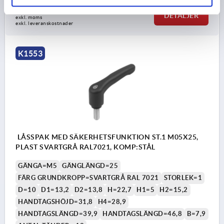
52,09 kr
DETALJER
exkl. moms
exkl. leveranskostnader
K1553
LÅSSPAK MED SÄKERHETSFUNKTION ST.1 M05X25,
PLAST SVARTGRÅ RAL7021, KOMP:STÅL
GÄNGA=M5
GÄNGLÄNGD=25
FÄRG GRUNDKROPP=SVARTGRÅ RAL 7021
STORLEK=1
D=10
D1=13,2
D2=13,8
H=22,7
H1=5
H2=15,2
HANDTAGSHÖJD=31,8
H4=28,9
HANDTAGSLÄNGD=39,9
HANDTAGSLÄNGD=46,8
B=7,9