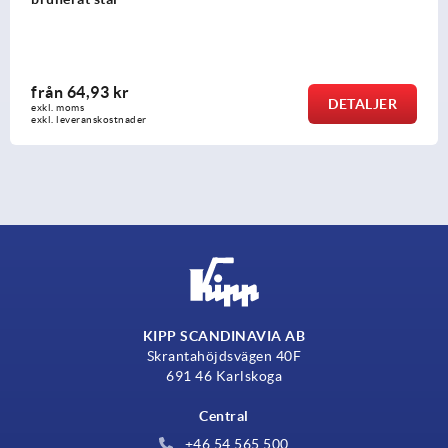
från
64,93 kr
DETALJER
exkl. moms
exkl. leveranskostnader
KIPP SCANDINAVIA AB
Skrantahöjdsvägen 40F
691 46 Karlskoga
Central
+46 54 565 500