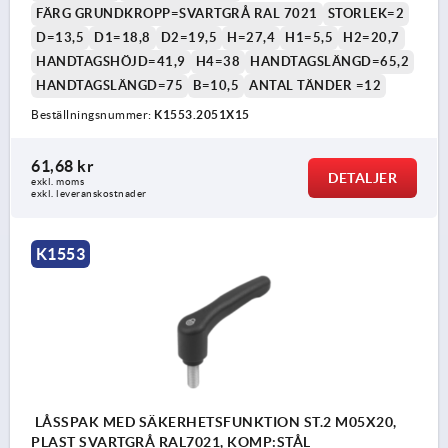
FÄRG GRUNDKROPP=SVARTGRÅ RAL 7021
STORLEK=2
D=13,5
D1=18,8
D2=19,5
H=27,4
H1=5,5
H2=20,7
HANDTAGSHÖJD=41,9
H4=38
HANDTAGSLÄNGD=65,2
HANDTAGSLÄNGD=75
B=10,5
ANTAL TÄNDER =12
Beställningsnummer:
K1553.2051X15
61,68 kr
DETALJER
exkl. moms
exkl. leveranskostnader
K1553
LÅSSPAK MED SÄKERHETSFUNKTION ST.2 M05X20,
PLAST SVARTGRÅ RAL7021, KOMP:STÅL