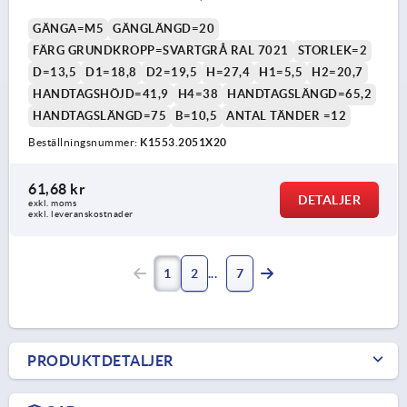
GÄNGA=M5
GÄNGLÄNGD=20
FÄRG GRUNDKROPP=SVARTGRÅ RAL 7021
STORLEK=2
D=13,5
D1=18,8
D2=19,5
H=27,4
H1=5,5
H2=20,7
HANDTAGSHÖJD=41,9
H4=38
HANDTAGSLÄNGD=65,2
HANDTAGSLÄNGD=75
B=10,5
ANTAL TÄNDER =12
Beställningsnummer:
K1553.2051X20
61,68 kr
DETALJER
exkl. moms
exkl. leveranskostnader
1
2
7
PRODUKTDETALJER