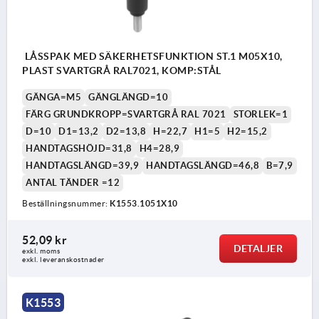
LÅSSPAK MED SÄKERHETSFUNKTION ST.1 M05X10,
PLAST SVARTGRÅ RAL7021, KOMP:STÅL
GÄNGA=M5
GÄNGLÄNGD=10
FÄRG GRUNDKROPP=SVARTGRÅ RAL 7021
STORLEK=1
D=10
D1=13,2
D2=13,8
H=22,7
H1=5
H2=15,2
HANDTAGSHÖJD=31,8
H4=28,9
HANDTAGSLÄNGD=39,9
HANDTAGSLÄNGD=46,8
B=7,9
ANTAL TÄNDER =12
Beställningsnummer:
K1553.1051X10
52,09 kr
DETALJER
exkl. moms
exkl. leveranskostnader
K1553