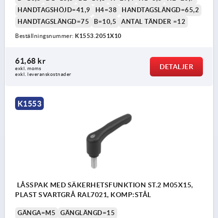
HANDTAGSHÖJD=41,9
H4=38
HANDTAGSLÄNGD=65,2
HANDTAGSLÄNGD=75
B=10,5
ANTAL TÄNDER =12
Beställningsnummer:
K1553.2051X10
61,68 kr
DETALJER
exkl. moms
exkl. leveranskostnader
K1553
LÅSSPAK MED SÄKERHETSFUNKTION ST.2 M05X15,
PLAST SVARTGRÅ RAL7021, KOMP:STÅL
GÄNGA=M5
GÄNGLÄNGD=15