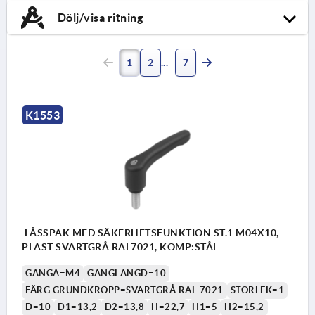
Dölj/visa ritning
1
2
7
K1553
LÅSSPAK MED SÄKERHETSFUNKTION ST.1 M04X10,
PLAST SVARTGRÅ RAL7021, KOMP:STÅL
GÄNGA=M4
GÄNGLÄNGD=10
FÄRG GRUNDKROPP=SVARTGRÅ RAL 7021
STORLEK=1
D=10
D1=13,2
D2=13,8
H=22,7
H1=5
H2=15,2