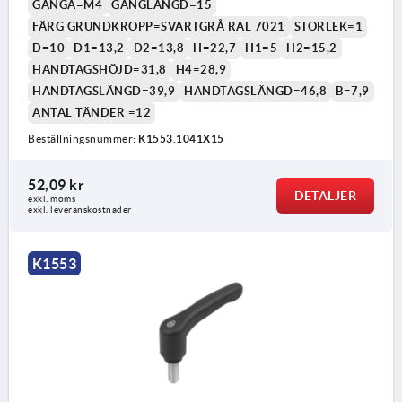
GÄNGA=M4
GÄNGLÄNGD=15
FÄRG GRUNDKROPP=SVARTGRÅ RAL 7021
STORLEK=1
D=10
D1=13,2
D2=13,8
H=22,7
H1=5
H2=15,2
HANDTAGSHÖJD=31,8
H4=28,9
HANDTAGSLÄNGD=39,9
HANDTAGSLÄNGD=46,8
B=7,9
ANTAL TÄNDER =12
Beställningsnummer:
K1553.1041X15
52,09 kr
DETALJER
exkl. moms
exkl. leveranskostnader
K1553