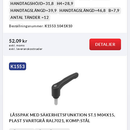
HANDTAGSHÖJD=31,8
H4=28,9
HANDTAGSLÄNGD=39,9
HANDTAGSLÄNGD=46,8
B=7,9
ANTAL TÄNDER =12
Beställningsnummer:
K1553.1041X10
1) Plan ände DIN EN ISO 4753
52,09 kr
DETALJER
exkl. moms
exkl. leveranskostnader
K1553
LÅSSPAK MED SÄKERHETSFUNKTION ST.1 M04X15,
PLAST SVARTGRÅ RAL7021, KOMP:STÅL