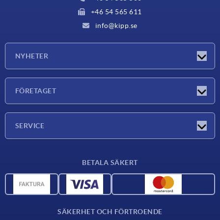
+46 54 565 611
info@kipp.se
NYHETER
Nyheter
FÖRETAGET
Mässor
Företaget
SERVICE
Leveransvillkor
BETALA SÄKERT
Materialöversikt
CAD-data
Kontakta oss
SÄKERHET OCH FÖRTROENDE