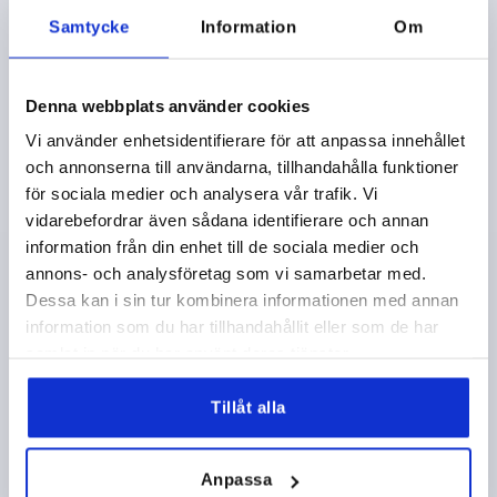
Samtycke
Information
Om
K1553
Denna webbplats använder cookies
Vi använder enhetsidentifierare för att anpassa innehållet
och annonserna till användarna, tillhandahålla funktioner
för sociala medier och analysera vår trafik. Vi
vidarebefordrar även sådana identifierare och annan
LÅSSPAK MED SÄKERHETSFUNKTION ST.1 M05X20,
information från din enhet till de sociala medier och
PLAST SVARTGRÅ RAL7021, KOMP:STÅL
annons- och analysföretag som vi samarbetar med.
GÄNGA=M5
GÄNGLÄNGD=20
Dessa kan i sin tur kombinera informationen med annan
FÄRG GRUNDKROPP=SVARTGRÅ RAL 7021
STORLEK=1
information som du har tillhandahållit eller som de har
D=10
D1=13,2
D2=13,8
H=22,7
H1=5
H2=15,2
samlat in när du har använt deras tjänster.
HANDTAGSHÖJD=31,8
H4=28,9
HANDTAGSLÄNGD=39,9
HANDTAGSLÄNGD=46,8
B=7,9
Tillåt alla
ANTAL TÄNDER =12
Beställningsnummer:
K1553.1051X20
Anpassa