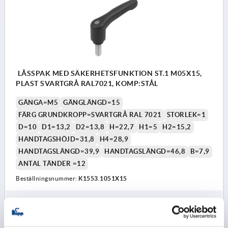
LÅSSPAK MED SÄKERHETSFUNKTION ST.1 M05X15,
PLAST SVARTGRÅ RAL7021, KOMP:STÅL
GÄNGA=M5
GÄNGLÄNGD=15
FÄRG GRUNDKROPP=SVARTGRÅ RAL 7021
STORLEK=1
D=10
D1=13,2
D2=13,8
H=22,7
H1=5
H2=15,2
HANDTAGSHÖJD=31,8
H4=28,9
HANDTAGSLÄNGD=39,9
HANDTAGSLÄNGD=46,8
B=7,9
ANTAL TÄNDER =12
Beställningsnummer:
K1553.1051X15
52,09 kr
DETALJER
exkl. moms
exkl. leveranskostnader