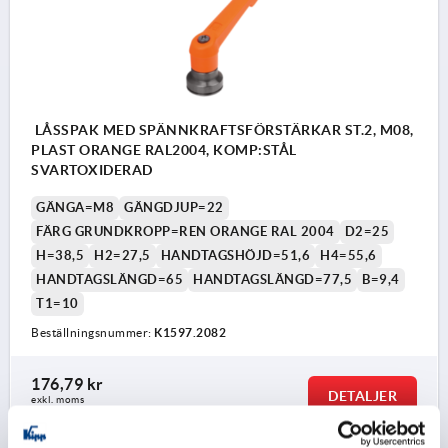
LÅSSPAK MED SPÄNNKRAFTSFÖRSTÄRKAR ST.2, M08,
PLAST ORANGE RAL2004, KOMP:STÅL
SVARTOXIDERAD
GÄNGA=M8
GÄNGDJUP=22
FÄRG GRUNDKROPP=REN ORANGE RAL 2004
D2=25
H=38,5
H2=27,5
HANDTAGSHÖJD=51,6
H4=55,6
HANDTAGSLÄNGD=65
HANDTAGSLÄNGD=77,5
B=9,4
T1=10
Beställningsnummer:
K1597.2082
176,79 kr
DETALJER
exkl. moms
exkl. leveranskostnader