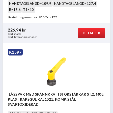
HANDTAGSLÄNGD=109,9
HANDTAGSLÄNGD=127,4
B=15,6
T1=10
Beställningsnummer:
K1597.5122
226,94 kr
DETALJER
exkl. moms
exkl. leveranskostnader
K1597
LÅSSPAK MED SPÄNNKRAFTSFÖRSTÄRKAR ST.2, M08,
PLAST RAPSGUL RAL1021, KOMP:STÅL
SVARTOXIDERAD