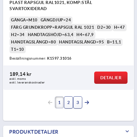
PLAST RAPSGUL RAL1021, KOMP:STÅL
SVARTOXIDERAD
GÄNGA=M10
GÄNGDJUP=24
FÄRG GRUNDKROPP=RAPSGUL RAL 1021
D2=30
H=47
H2=34
HANDTAGSHÖJD=63,4
H4=67,9
HANDTAGSLÄNGD=80
HANDTAGSLÄNGD=95
B=11,1
T1=10
Beställningsnummer:
K1597.31016
189,14 kr
DETALJER
exkl. moms
exkl. leveranskostnader
1
2
3
PRODUKTDETALJER