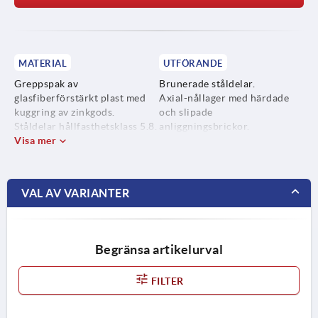
MATERIAL
UTFÖRANDE
Greppspak av
Brunerade ståldelar.
glasfiberförstärkt plast med
Axial-nållager med härdade
kuggring av zinkgods.
och slipade
Ståldelar hållfasthetsklass 5.8.
anliggningsbrickor.
Visa mer
VAL AV VARIANTER
Begränsa artikelurval
FILTER