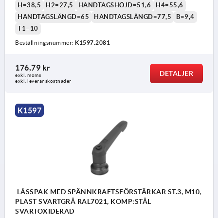
H=38,5
H2=27,5
HANDTAGSHÖJD=51,6
H4=55,6
HANDTAGSLÄNGD=65
HANDTAGSLÄNGD=77,5
B=9,4
T1=10
Beställningsnummer:
K1597.2081
176,79 kr
DETALJER
exkl. moms
exkl. leveranskostnader
K1597
LÅSSPAK MED SPÄNNKRAFTSFÖRSTÄRKAR ST.3, M10,
PLAST SVARTGRÅ RAL7021, KOMP:STÅL
SVARTOXIDERAD