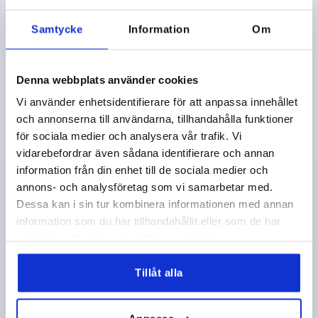
K1597
Samtycke
Information
Om
Denna webbplats använder cookies
Vi använder enhetsidentifierare för att anpassa innehållet
och annonserna till användarna, tillhandahålla funktioner
för sociala medier och analysera vår trafik. Vi
LÅSSPAK MED SPÄNNKRAFTSFÖRSTÄRKAR ST.3, M10,
PLAST ORANGE RAL2004, KOMP:STÅL
vidarebefordrar även sådana identifierare och annan
SVARTOXIDERAD
information från din enhet till de sociala medier och
annons- och analysföretag som vi samarbetar med.
GÄNGA=M10
GÄNGDJUP=24
Dessa kan i sin tur kombinera informationen med annan
FÄRG GRUNDKROPP=REN ORANGE RAL 2004
D2=30
information som du har tillhandahållit eller som de har
H=47
H2=34
HANDTAGSHÖJD=63,4
H4=67,9
samlat in när du har använt deras tjänster.
HANDTAGSLÄNGD=80
HANDTAGSLÄNGD=95
B=11,1
T1=10
Tillåt alla
Beställningsnummer:
K1597.3102
189,14 kr