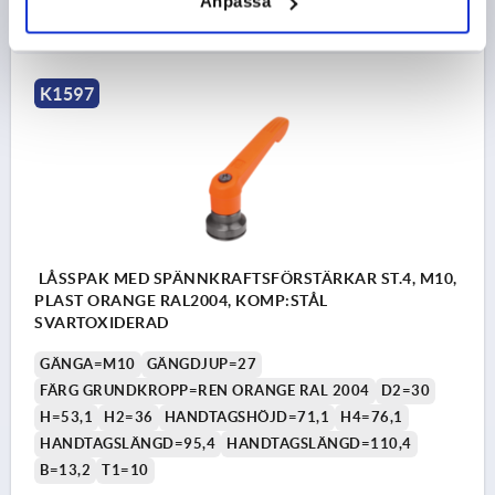
Anpassa
DETALJER
exkl. moms
exkl. leveranskostnader
K1597
LÅSSPAK MED SPÄNNKRAFTSFÖRSTÄRKAR ST.4, M10,
PLAST ORANGE RAL2004, KOMP:STÅL
SVARTOXIDERAD
GÄNGA=M10
GÄNGDJUP=27
FÄRG GRUNDKROPP=REN ORANGE RAL 2004
D2=30
H=53,1
H2=36
HANDTAGSHÖJD=71,1
H4=76,1
HANDTAGSLÄNGD=95,4
HANDTAGSLÄNGD=110,4
B=13,2
T1=10