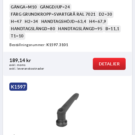
GÄNGA=M10
GÄNGDJUP=24
FÄRG GRUNDKROPP=SVARTGRÅ RAL 7021
D2=30
H=47
H2=34
HANDTAGSHÖJD=63,4
H4=67,9
HANDTAGSLÄNGD=80
HANDTAGSLÄNGD=95
B=11,1
T1=10
Beställningsnummer:
K1597.3101
189,14 kr
DETALJER
exkl. moms
exkl. leveranskostnader
K1597