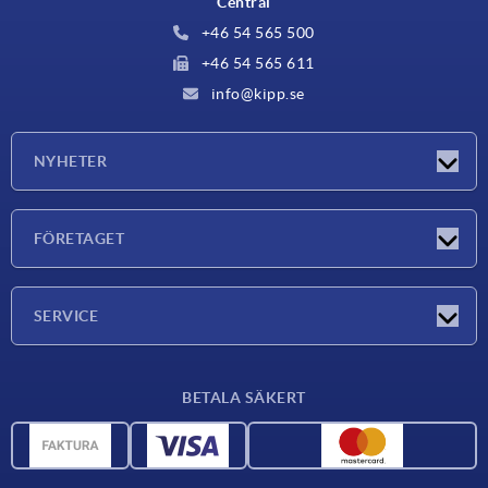
Central
+46 54 565 500
+46 54 565 611
info@kipp.se
NYHETER
Nyheter
FÖRETAGET
Mässor
Företaget
SERVICE
Leveransvillkor
BETALA SÄKERT
Materialöversikt
CAD-data
Kontakta oss