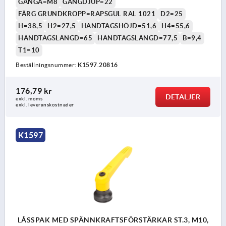
GÄNGA=M8
GÄNGDJUP=22
FÄRG GRUNDKROPP=RAPSGUL RAL 1021
D2=25
H=38,5
H2=27,5
HANDTAGSHÖJD=51,6
H4=55,6
HANDTAGSLÄNGD=65
HANDTAGSLÄNGD=77,5
B=9,4
T1=10
Beställningsnummer:
K1597.20816
176,79 kr
DETALJER
exkl. moms
exkl. leveranskostnader
K1597
LÅSSPAK MED SPÄNNKRAFTSFÖRSTÄRKAR ST.3, M10,