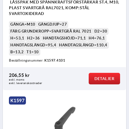
LÅSSPAK MED SPÄNNKRAFTSFÖRSTÄRKAR ST.4, M10,
PLAST SVARTGRÅ RAL7021, KOMP:STÅL
SVARTOXIDERAD
GÄNGA=M10
GÄNGDJUP=27
FÄRG GRUNDKROPP=SVARTGRÅ RAL 7021
D2=30
H=53,1
H2=36
HANDTAGSHÖJD=71,1
H4=76,1
HANDTAGSLÄNGD=95,4
HANDTAGSLÄNGD=110,4
B=13,2
T1=10
Beställningsnummer:
K1597.4101
206,55 kr
DETALJER
exkl. moms
exkl. leveranskostnader
K1597