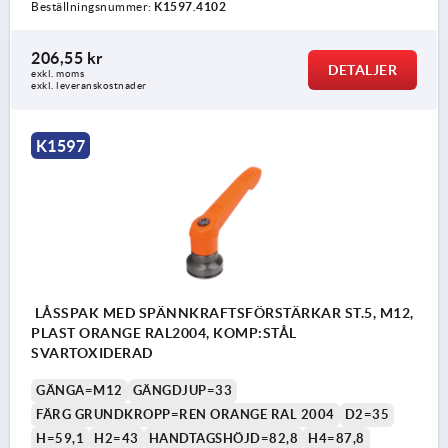
Beställningsnummer:
K1597.4102
206,55 kr
DETALJER
exkl. moms
exkl. leveranskostnader
K1597
LÅSSPAK MED SPÄNNKRAFTSFÖRSTÄRKAR ST.5, M12,
PLAST ORANGE RAL2004, KOMP:STÅL
SVARTOXIDERAD
GÄNGA=M12
GÄNGDJUP=33
FÄRG GRUNDKROPP=REN ORANGE RAL 2004
D2=35
H=59,1
H2=43
HANDTAGSHÖJD=82,8
H4=87,8