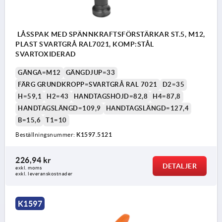
LÅSSPAK MED SPÄNNKRAFTSFÖRSTÄRKAR ST.5, M12,
PLAST SVARTGRÅ RAL7021, KOMP:STÅL
SVARTOXIDERAD
GÄNGA=M12
GÄNGDJUP=33
FÄRG GRUNDKROPP=SVARTGRÅ RAL 7021
D2=35
H=59,1
H2=43
HANDTAGSHÖJD=82,8
H4=87,8
HANDTAGSLÄNGD=109,9
HANDTAGSLÄNGD=127,4
B=15,6
T1=10
Beställningsnummer:
K1597.5121
226,94 kr
DETALJER
exkl. moms
exkl. leveranskostnader
K1597