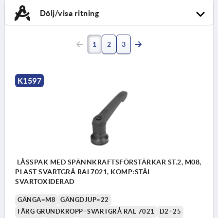
Dölj/visa ritning
1
2
3
K1597
LÅSSPAK MED SPÄNNKRAFTSFÖRSTÄRKAR ST.2, M08,
PLAST SVARTGRÅ RAL7021, KOMP:STÅL
SVARTOXIDERAD
GÄNGA=M8
GÄNGDJUP=22
FÄRG GRUNDKROPP=SVARTGRÅ RAL 7021
D2=25