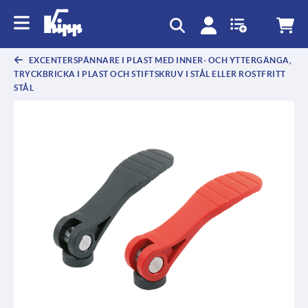
text.skipToContent
text.skipToNavigation
EXCENTERSPÄNNARE I PLAST MED INNER- OCH YTTERGÄNGA,
TRYCKBRICKA I PLAST OCH STIFTSKRUV I STÅL ELLER ROSTFRITT
STÅL