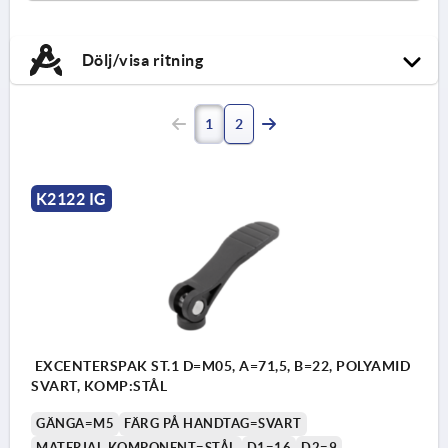
Dölj/visa ritning
1
2
K2122 IG
EXCENTERSPAK ST.1 D=M05, A=71,5, B=22, POLYAMID
SVART, KOMP:STÅL
GÄNGA=M5
FÄRG PÅ HANDTAG=SVART
MATERIAL KOMPONENT=STÅL
D1=16
D2=9