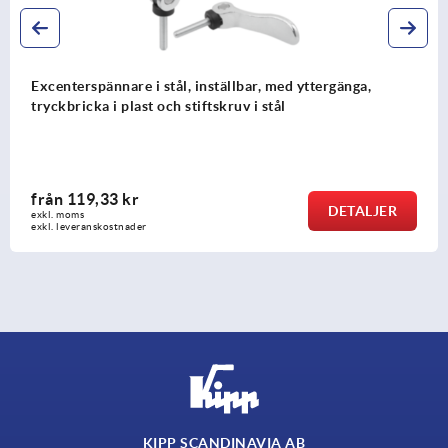
Excenterspännare rostfritt stål, med inner- och
yttergänga, tryckbricka och stiftskruv i rostfritt stål
från
116,74 kr
DETALJE
exkl. moms
exkl. leveranskostnader
KIPP SCANDINAVIA AB