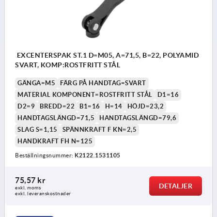
EXCENTERSPAK ST.1 D=M05, A=71,5, B=22, POLYAMID
SVART, KOMP:ROSTFRITT STÅL
GÄNGA=M5
FÄRG PÅ HANDTAG=SVART
MATERIAL KOMPONENT=ROSTFRITT STÅL
D1=16
D2=9
BREDD=22
B1=16
H=14
HÖJD=23,2
HANDTAGSLÄNGD=71,5
HANDTAGSLÄNGD=79,6
SLAG S=1,15
SPÄNNKRAFT F KN=2,5
HANDKRAFT FH N=125
Beställningsnummer:
K2122.1531105
75,57 kr
DETALJER
exkl. moms
exkl. leveranskostnader