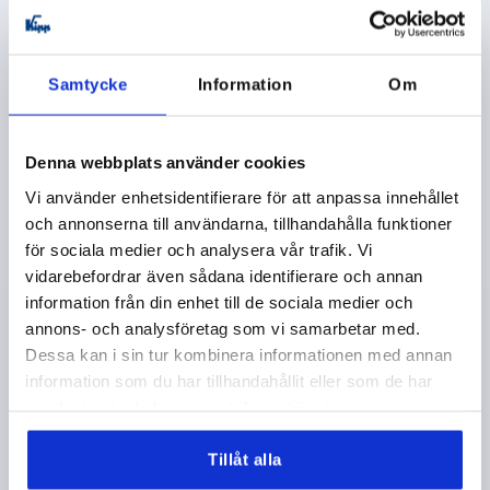
DETALJER
exkl. moms
exkl. leveranskostnader
K2122 IG
Samtycke
Information
Om
Denna webbplats använder cookies
Vi använder enhetsidentifierare för att anpassa innehållet
och annonserna till användarna, tillhandahålla funktioner
för sociala medier och analysera vår trafik. Vi
EXCENTERSPAK ST.2 D=M08, A=100, B=33, POLYAMID
vidarebefordrar även sådana identifierare och annan
SVART, KOMP:ROSTFRITT STÅL
information från din enhet till de sociala medier och
annons- och analysföretag som vi samarbetar med.
GÄNGA=M8
FÄRG PÅ HANDTAG=SVART
Dessa kan i sin tur kombinera informationen med annan
MATERIAL KOMPONENT=ROSTFRITT STÅL
D1=25
information som du har tillhandahållit eller som de har
D2=11
BREDD=33
B1=24,2
H=16,3
HÖJD=27,9
samlat in när du har använt deras tjänster.
HANDTAGSLÄNGD=100
HANDTAGSLÄNGD=110
SLAG S=1,5
SPÄNNKRAFT F KN=5
Tillåt alla
HANDKRAFT FH N=170