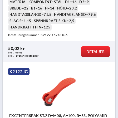
MATERIAL KOMPONENT=STÅL
D1=16
D2=9
BREDD=22
B1=16
H=14
HÖJD=23,2
HANDTAGSLÄNGD=71,5
HANDTAGSLÄNGD=79,6
SLAG S=1,15
SPÄNNKRAFT F KN=2,5
HANDKRAFT FH N=125
Beställningsnummer:
K2122.15218406
50,02 kr
DETALJER
exkl. moms
exkl. leveranskostnader
K2122 IG
EXCENTERSPAK ST.2 D=M08, A=100, B=33, POLYAMID