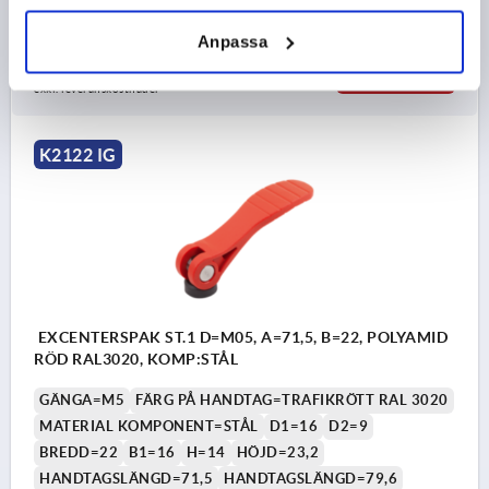
Beställningsnummer:
K2122.2531108
Anpassa
87,90 kr
DETALJER
exkl. moms
exkl. leveranskostnader
K2122 IG
EXCENTERSPAK ST.1 D=M05, A=71,5, B=22, POLYAMID
RÖD RAL3020, KOMP:STÅL
GÄNGA=M5
FÄRG PÅ HANDTAG=TRAFIKRÖTT RAL 3020
MATERIAL KOMPONENT=STÅL
D1=16
D2=9
BREDD=22
B1=16
H=14
HÖJD=23,2
HANDTAGSLÄNGD=71,5
HANDTAGSLÄNGD=79,6