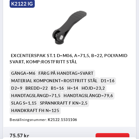
K2122 IG
EXCENTERSPAK ST.1 D=M06, A=71,5, B=22, POLYAMID
SVART, KOMP:ROSTFRITT STÅL
GÄNGA=M6
FÄRG PÅ HANDTAG=SVART
MATERIAL KOMPONENT=ROSTFRITT STÅL
D1=16
D2=9
BREDD=22
B1=16
H=14
HÖJD=23,2
HANDTAGSLÄNGD=71,5
HANDTAGSLÄNGD=79,6
SLAG S=1,15
SPÄNNKRAFT F KN=2,5
HANDKRAFT FH N=125
Beställningsnummer:
K2122.1531106
75,57 kr