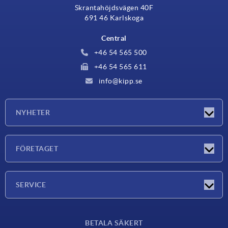
Skrantahöjdsvägen 40F
691 46 Karlskoga
Central
+46 54 565 500
+46 54 565 611
info@kipp.se
NYHETER
Nyheter
FÖRETAGET
Mässor
Företaget
SERVICE
Leveransvillkor
BETALA SÄKERT