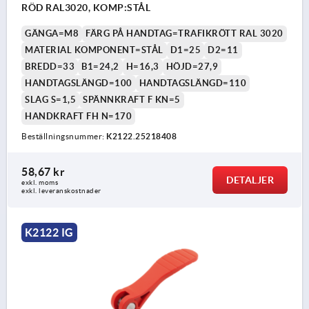
RÖD RAL3020, KOMP:STÅL
GÄNGA=M8
FÄRG PÅ HANDTAG=TRAFIKRÖTT RAL 3020
MATERIAL KOMPONENT=STÅL
D1=25
D2=11
BREDD=33
B1=24,2
H=16,3
HÖJD=27,9
HANDTAGSLÄNGD=100
HANDTAGSLÄNGD=110
SLAG S=1,5
SPÄNNKRAFT F KN=5
HANDKRAFT FH N=170
Beställningsnummer:
K2122.25218408
58,67 kr
DETALJER
exkl. moms
exkl. leveranskostnader
K2122 IG