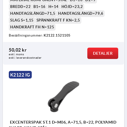
BREDD=22
B1=16
H=14
HÖJD=23,2
HANDTAGSLÄNGD=71,5
HANDTAGSLÄNGD=79,6
SLAG S=1,15
SPÄNNKRAFT F KN=2,5
HANDKRAFT FH N=125
Beställningsnummer:
K2122.1521105
50,02 kr
DETALJER
exkl. moms
exkl. leveranskostnader
K2122 IG
EXCENTERSPAK ST.1 D=M06, A=71,5, B=22, POLYAMID