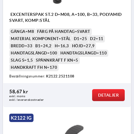
EXCENTERSPAK ST.2 D=M08, A=100, B=33, POLYAMID
SVART, KOMP:STÅL
GÄNGA=M8
FÄRG PÅ HANDTAG=SVART
MATERIAL KOMPONENT=STÅL
D1=25
D2=11
BREDD=33
B1=24,2
H=16,3
HÖJD=27,9
HANDTAGSLÄNGD=100
HANDTAGSLÄNGD=110
SLAG S=1,5
SPÄNNKRAFT F KN=5
HANDKRAFT FH N=170
Beställningsnummer:
K2122.2521108
58,67 kr
DETALJER
exkl. moms
exkl. leveranskostnader
K2122 IG