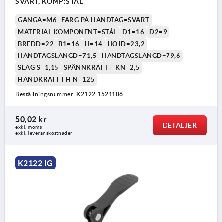
SVART, KOMP:STÅL
GÄNGA=M6
FÄRG PÅ HANDTAG=SVART
MATERIAL KOMPONENT=STÅL
D1=16
D2=9
BREDD=22
B1=16
H=14
HÖJD=23,2
HANDTAGSLÄNGD=71,5
HANDTAGSLÄNGD=79,6
SLAG S=1,15
SPÄNNKRAFT F KN=2,5
HANDKRAFT FH N=125
Beställningsnummer:
K2122.1521106
50,02 kr
DETALJER
exkl. moms
exkl. leveranskostnader
K2122 IG