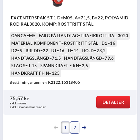
EXCENTERSPAK ST.1 D=M05, A=71,5, B=22, POLYAMID
RÖD RAL3020, KOMP:ROSTFRITT STÅL
GÄNGA=M5
FÄRG PÅ HANDTAG=TRAFIKRÖTT RAL 3020
MATERIAL KOMPONENT=ROSTFRITT STÅL
D1=16
D2=9
BREDD=22
B1=16
H=14
HÖJD=23,2
HANDTAGSLÄNGD=71,5
HANDTAGSLÄNGD=79,6
SLAG S=1,15
SPÄNNKRAFT F KN=2,5
HANDKRAFT FH N=125
Beställningsnummer:
K2122.15318405
75,57 kr
DETALJER
exkl. moms
exkl. leveranskostnader
1
2