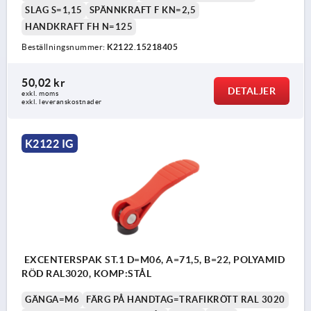
SLAG S=1,15
SPÄNNKRAFT F KN=2,5
HANDKRAFT FH N=125
Beställningsnummer:
K2122.15218405
50,02 kr
DETALJER
exkl. moms
exkl. leveranskostnader
K2122 IG
EXCENTERSPAK ST.1 D=M06, A=71,5, B=22, POLYAMID
RÖD RAL3020, KOMP:STÅL
GÄNGA=M6
FÄRG PÅ HANDTAG=TRAFIKRÖTT RAL 3020