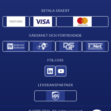
Leveransvillkor
BETALA SÄKERT
Materialöversikt
CAD-data
Kontakta oss
SÄKERHET OCH FÖRTROENDE
FÖLJ OSS
LEVERANSPARTNER