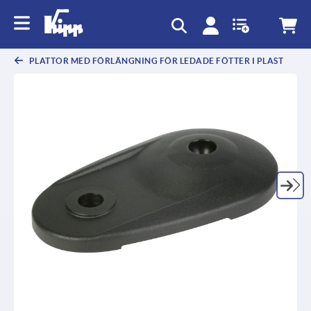
text.skipToContent
text.skipToNavigation
PLATTOR MED FÖRLÄNGNING FÖR LEDADE FÖTTER I PLAST