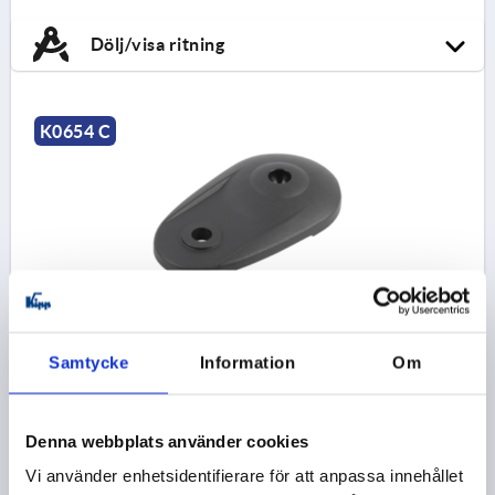
Dölj/visa ritning
K0654 C
PLATTA MED FÖRLÄNGNING ST.80, FORM:C
TERMOPLAST, D=79
Samtycke
Information
Om
FORM=C
PLATTDIAMETER=79
HÖJD=19
BELASTNINGSFÖRMÅGA MAX. KN=30
Beställningsnummer:
K0654.30803
Denna webbplats använder cookies
Vi använder enhetsidentifierare för att anpassa innehållet
55,59 kr