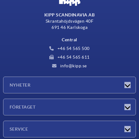
KIPP SCANDINAVIA AB
Skrantahöjdsvägen 40F
691 46 Karlskoga
Central
+46 54 565 500
+46 54 565 611
info@kipp.se
NYHETER
Nyheter
FÖRETAGET
Mässor
Företaget
SERVICE