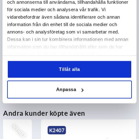
och annonserna till användarna, tillhandahålla funktioner
DETALJER
exkl. moms
för sociala medier och analysera vår trafik. Vi
exkl. leveranskostnader
vidarebefordrar även sådana identifierare och annan
information från din enhet till de sociala medier och
annons- och analysföretag som vi samarbetar med.
PRODUKTDETALJER
Dessa kan i sin tur kombinera informationen med annan
Form C med skruvhål utan glidskyddsplatta
information som du har tillhandahållit eller som de har
Form D med skruvhål med glidskyddsplatta
CAD
samlat in när du har använt deras tjänster.
NEDLADDNINGAR
Tillåt alla
Anpassa
Andra kunder köpte även
NYHET
K2407