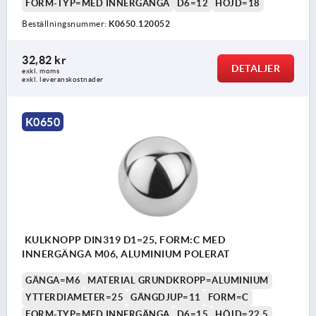
FORM-TYP=MED INNERGÄNGA
D6=12
HÖJD=18
Beställningsnummer:
K0650.120052
32,82 kr
DETALJER
exkl. moms
exkl. leveranskostnader
K0650
KULKNOPP DIN319 D1=25, FORM:C MED
INNERGÄNGA M06, ALUMINIUM POLERAT
GÄNGA=M6
MATERIAL GRUNDKROPP=ALUMINIUM
YTTERDIAMETER=25
GÄNGDJUP=11
FORM=C
FORM-TYP=MED INNERGÄNGA
D6=15
HÖJD=22,5