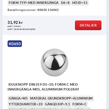
FORM-TYP=MED INNERGÄNGA
D6=8
HÖJD=15
Beställningsnummer:
K0650.116042
31,92 kr
DETALJER
exkl. moms
exkl. leveranskostnader
K0650
KULKNOPP DIN319 D1=20, FORM:C MED
INNERGÄNGA M05, ALUMINIUM POLERAT
GÄNGA=M5
MATERIAL GRUNDKROPP=ALUMINIUM
YTTERDIAMETER=20
GÄNGDJUP=9,1
FORM=C