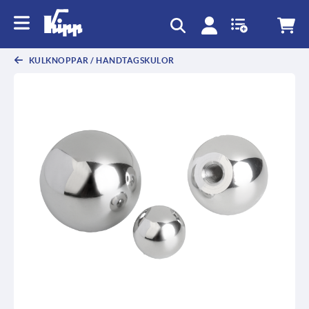
text.skipToContent
text.skipToNavigation
KULKNOPPAR / HANDTAGSKULOR