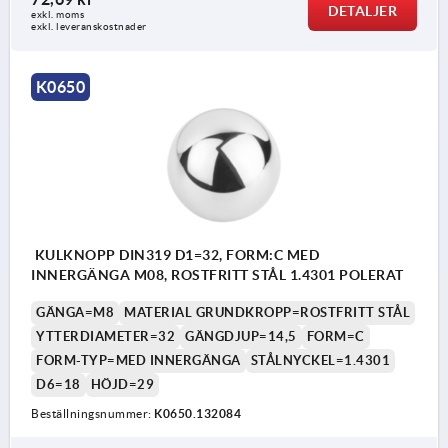
DETALJER
exkl. moms
exkl. leveranskostnader
K0650
KULKNOPP DIN319 D1=32, FORM:C MED
INNERGÄNGA M08, ROSTFRITT STÅL 1.4301 POLERAT
GÄNGA=M8
MATERIAL GRUNDKROPP=ROSTFRITT STÅL
YTTERDIAMETER=32
GÄNGDJUP=14,5
FORM=C
FORM-TYP=MED INNERGÄNGA
STÅLNYCKEL=1.4301
D6=18
HÖJD=29
Beställningsnummer:
K0650.132084