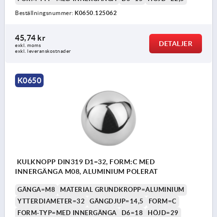
Beställningsnummer:
K0650.125062
45,74 kr
DETALJER
exkl. moms
exkl. leveranskostnader
K0650
KULKNOPP DIN319 D1=32, FORM:C MED
INNERGÄNGA M08, ALUMINIUM POLERAT
GÄNGA=M8
MATERIAL GRUNDKROPP=ALUMINIUM
YTTERDIAMETER=32
GÄNGDJUP=14,5
FORM=C
FORM-TYP=MED INNERGÄNGA
D6=18
HÖJD=29