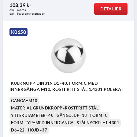
108,39 kr
DETALJER
exkl. moms
exkl. leveranskostnader
K0650
KULKNOPP DIN319 D1=40, FORM:C MED
INNERGÄNGA M10, ROSTFRITT STÅL 1.4301 POLERAT
GÄNGA=M10
MATERIAL GRUNDKROPP=ROSTFRITT STÅL
YTTERDIAMETER=40
GÄNGDJUP=18
FORM=C
FORM-TYP=MED INNERGÄNGA
STÅLNYCKEL=1.4301
D6=22
HÖJD=37