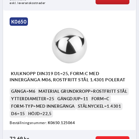
exkl. leveranskostnader
K0650
KULKNOPP DIN319 D1=25, FORM:C MED
INNERGÄNGA M06, ROSTFRITT STÅL 1.4301 POLERAT
GÄNGA=M6
MATERIAL GRUNDKROPP=ROSTFRITT STÅL
YTTERDIAMETER=25
GÄNGDJUP=11
FORM=C
FORM-TYP=MED INNERGÄNGA
STÅLNYCKEL=1.4301
D6=15
HÖJD=22,5
Beställningsnummer:
K0650.125064
72,69 kr