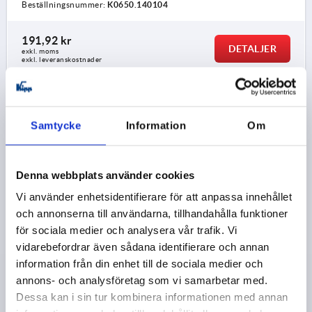
Beställningsnummer:
K0650.140104
191,92 kr
DETALJER
exkl. moms
exkl. leveranskostnader
K0650
Samtycke
Information
Om
Denna webbplats använder cookies
Vi använder enhetsidentifierare för att anpassa innehållet
och annonserna till användarna, tillhandahålla funktioner
KULKNOPP DIN319 D1=50, FORM:C MED
för sociala medier och analysera vår trafik. Vi
INNERGÄNGA M12, ROSTFRITT STÅL 1.4301 POLERAT
vidarebefordrar även sådana identifierare och annan
GÄNGA=M12
information från din enhet till de sociala medier och
MATERIAL GRUNDKROPP=ROSTFRITT STÅL
annons- och analysföretag som vi samarbetar med.
YTTERDIAMETER=50
GÄNGDJUP=21
FORM=C
Dessa kan i sin tur kombinera informationen med annan
FORM-TYP=MED INNERGÄNGA
STÅLNYCKEL=1.4301