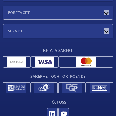
Nyheter
FÖRETAGET
Mässor
Företaget
SERVICE
Leveransvillkor
BETALA SÄKERT
Materialöversikt
CAD-data
Kontakta oss
SÄKERHET OCH FÖRTROENDE
FÖLJ OSS