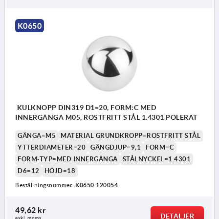
Form K: Borrat hål
K0650
KULKNOPP DIN319 D1=20, FORM:C MED
INNERGÄNGA M05, ROSTFRITT STÅL 1.4301 POLERAT
GÄNGA=M5
MATERIAL GRUNDKROPP=ROSTFRITT STÅL
YTTERDIAMETER=20
GÄNGDJUP=9,1
FORM=C
FORM-TYP=MED INNERGÄNGA
STÅLNYCKEL=1.4301
D6=12
HÖJD=18
Beställningsnummer:
K0650.120054
49,62 kr
DETALJER
exkl. moms