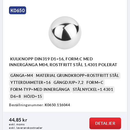
K0650
KULKNOPP DIN319 D1=16, FORM:C MED
INNERGÄNGA M04, ROSTFRITT STÅL 1.4301 POLERAT
GÄNGA=M4
MATERIAL GRUNDKROPP=ROSTFRITT STÅL
YTTERDIAMETER=16
GÄNGDJUP=7,2
FORM=C
FORM-TYP=MED INNERGÄNGA
STÅLNYCKEL=1.4301
D6=8
HÖJD=15
Beställningsnummer:
K0650.116044
44,85 kr
DETALJER
exkl. moms
Form C: Gänga
exkl. leveranskostnader