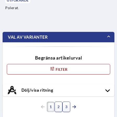
UTFÖRANDE
Polerat.
VAL AV VARIANTER
Begränsa artikelurval
FILTER
Dölj/visa ritning
1
2
3