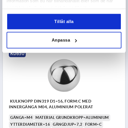
information som du har tillhandahållit eller som de har
D6=28
HÖJD=46
samlat in när du har använt deras tjänster.
Beställningsnummer:
K0650.150124
Tillåt alla
300,41 kr
DETALJER
exkl. moms
exkl. leveranskostnader
Anpassa
K0650
KULKNOPP DIN319 D1=16, FORM:C MED
INNERGÄNGA M04, ALUMINIUM POLERAT
GÄNGA=M4
MATERIAL GRUNDKROPP=ALUMINIUM
YTTERDIAMETER=16
GÄNGDJUP=7,2
FORM=C