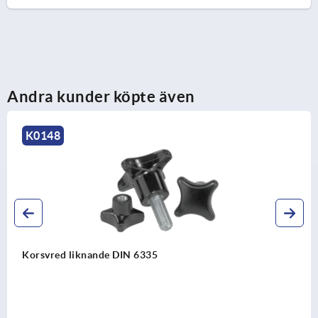
Andra kunder köpte även
K0153
Stjärnvred med utstickande st