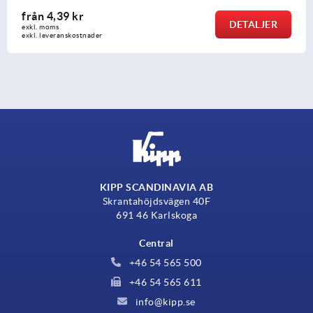
från
11,32 kr
DETALJER
exkl. moms
exkl. leveranskostnader
KIPP SCANDINAVIA AB
Skrantahöjdsvägen 40F
691 46 Karlskoga
Central
+46 54 565 500
+46 54 565 611
info@kipp.se