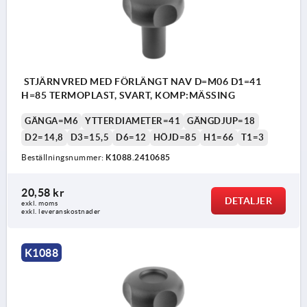
STJÄRNVRED MED FÖRLÄNGT NAV D=M06 D1=41
H=85 TERMOPLAST, SVART, KOMP:MÄSSING
GÄNGA=M6
YTTERDIAMETER=41
GÄNGDJUP=18
D2=14,8
D3=15,5
D6=12
HÖJD=85
H1=66
T1=3
Beställningsnummer:
K1088.2410685
20,58 kr
DETALJER
exkl. moms
exkl. leveranskostnader
K1088