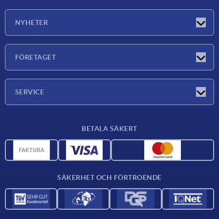
NYHETER
Nyheter
FÖRETAGET
Mässor
Företaget
SERVICE
Leveransvillkor
BETALA SÄKERT
Materialöversikt
CAD-data
Kontakta oss
SÄKERHET OCH FÖRTROENDE