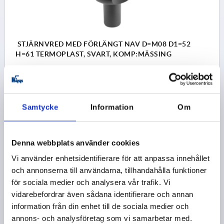
STJÄRNVRED MED FÖRLÄNGT NAV D=M08 D1=52
H=61 TERMOPLAST, SVART, KOMP:MÄSSING
GÄNGA=M8
YTTERDIAMETER=52
GÄNGDJUP=15
D2=17,5
D3=19
D6=14
HÖJD=61
H1=39
T1=2,5
Beställningsnummer:
K1088.2520861
Samtycke
Information
Om
21,38 kr
DETALJER
exkl. moms
exkl. leveranskostnader
Denna webbplats använder cookies
Vi använder enhetsidentifierare för att anpassa innehållet
K1088
och annonserna till användarna, tillhandahålla funktioner
för sociala medier och analysera vår trafik. Vi
vidarebefordrar även sådana identifierare och annan
information från din enhet till de sociala medier och
annons- och analysföretag som vi samarbetar med.