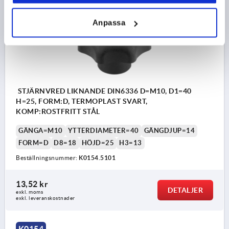
K0154
Anpassa
STJÄRNVRED LIKNANDE DIN6336 D=M10, D1=40
H=25, FORM:D, TERMOPLAST SVART,
KOMP:ROSTFRITT STÅL
GÄNGA=M10
YTTERDIAMETER=40
GÄNGDJUP=14
FORM=D
D8=18
HÖJD=25
H3=13
Beställningsnummer:
K0154.5101
13,52 kr
DETALJER
exkl. moms
exkl. leveranskostnader