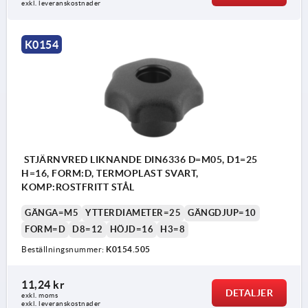
exkl. leveranskostnader
Form D: gängbussning, utan lock
Form K: gängbussning, med lock
K0154
Form L: yttergänga
STJÄRNVRED LIKNANDE DIN6336 D=M05, D1=25
H=16, FORM:D, TERMOPLAST SVART,
KOMP:ROSTFRITT STÅL
GÄNGA=M5
YTTERDIAMETER=25
GÄNGDJUP=10
FORM=D
D8=12
HÖJD=16
H3=8
Beställningsnummer:
K0154.505
11,24 kr
DETALJER
exkl. moms
exkl. leveranskostnader