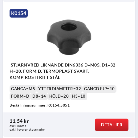
K0154
STJÄRNVRED LIKNANDE DIN6336 D=M05, D1=32
H=20, FORM:D, TERMOPLAST SVART,
KOMP:ROSTFRITT STÅL
GÄNGA=M5
YTTERDIAMETER=32
GÄNGDJUP=10
FORM=D
D8=14
HÖJD=20
H3=10
Beställningsnummer:
K0154.5051
11,54 kr
DETALJER
exkl. moms
exkl. leveranskostnader