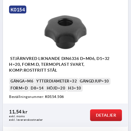
K0154
STJÄRNVRED LIKNANDE DIN6336 D=M06, D1=32
H=20, FORM:D, TERMOPLAST SVART,
KOMP:ROSTFRITT STÅL
GÄNGA=M6
YTTERDIAMETER=32
GÄNGDJUP=10
FORM=D
D8=14
HÖJD=20
H3=10
Beställningsnummer:
K0154.506
11,54 kr
DETALJER
exkl. moms
exkl. leveranskostnader