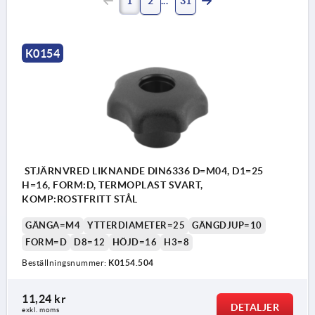
1
2
31
K0154
STJÄRNVRED LIKNANDE DIN6336 D=M04, D1=25
H=16, FORM:D, TERMOPLAST SVART,
KOMP:ROSTFRITT STÅL
GÄNGA=M4
YTTERDIAMETER=25
GÄNGDJUP=10
FORM=D
D8=12
HÖJD=16
H3=8
Beställningsnummer:
K0154.504
11,24 kr
DETALJER
exkl. moms