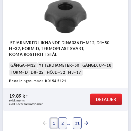
STJÄRNVRED LIKNANDE DIN6336 D=M12, D1=50
H=32, FORM:D, TERMOPLAST SVART,
KOMP:ROSTFRITT STÅL
GÄNGA=M12
YTTERDIAMETER=50
GÄNGDJUP=18
FORM=D
D8=22
HÖJD=32
H3=17
Beställningsnummer:
K0154.5121
19,89 kr
DETALJER
exkl. moms
exkl. leveranskostnader
1
2
31