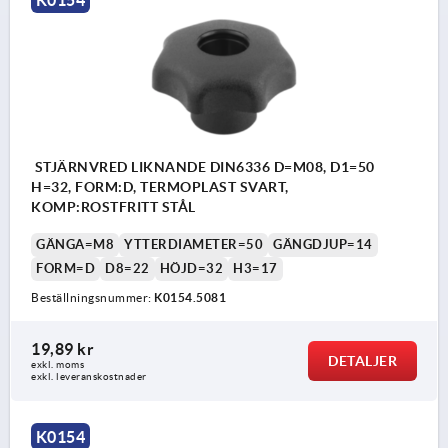
K0154
STJÄRNVRED LIKNANDE DIN6336 D=M08, D1=50
H=32, FORM:D, TERMOPLAST SVART,
KOMP:ROSTFRITT STÅL
GÄNGA=M8
YTTERDIAMETER=50
GÄNGDJUP=14
FORM=D
D8=22
HÖJD=32
H3=17
Beställningsnummer:
K0154.5081
19,89 kr
DETALJER
exkl. moms
exkl. leveranskostnader
K0154