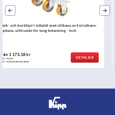
Länk- och bockhjul i stålplåt med polyamidhjul,
utförande för tung belastning - inch
från
1 048,63 kr
DETALJER
exkl. moms
exkl. leveranskostnader