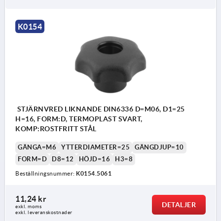
K0154
STJÄRNVRED LIKNANDE DIN6336 D=M06, D1=25
H=16, FORM:D, TERMOPLAST SVART,
KOMP:ROSTFRITT STÅL
GÄNGA=M6
YTTERDIAMETER=25
GÄNGDJUP=10
FORM=D
D8=12
HÖJD=16
H3=8
Beställningsnummer:
K0154.5061
11,24 kr
DETALJER
exkl. moms
exkl. leveranskostnader