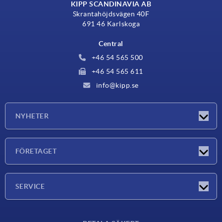
KIPP SCANDINAVIA AB
Skrantahöjdsvägen 40F
691 46 Karlskoga
Central
+46 54 565 500
+46 54 565 611
info@kipp.se
NYHETER
Nyheter
FÖRETAGET
Mässor
Företaget
SERVICE
Leveransvillkor