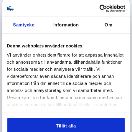
K0154
Samtycke
Information
Om
Denna webbplats använder cookies
Vi använder enhetsidentifierare för att anpassa innehållet
STJÄRNVRED LIKNANDE DIN6336 D=M08, D1=40
H=25, FORM:D, TERMOPLAST SVART,
och annonserna till användarna, tillhandahålla funktioner
KOMP:ROSTFRITT STÅL
för sociala medier och analysera vår trafik. Vi
vidarebefordrar även sådana identifierare och annan
GÄNGA=M8
YTTERDIAMETER=40
GÄNGDJUP=14
information från din enhet till de sociala medier och
FORM=D
D8=18
HÖJD=25
H3=13
annons- och analysföretag som vi samarbetar med.
Beställningsnummer:
K0154.508
Dessa kan i sin tur kombinera informationen med annan
information som du har tillhandahållit eller som de har
13,52 kr
samlat in när du har använt deras tjänster.
DETALJER
exkl. moms
exkl. leveranskostnader
Tillåt alla