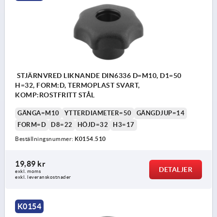
STJÄRNVRED LIKNANDE DIN6336 D=M10, D1=50
H=32, FORM:D, TERMOPLAST SVART,
KOMP:ROSTFRITT STÅL
GÄNGA=M10
YTTERDIAMETER=50
GÄNGDJUP=14
FORM=D
D8=22
HÖJD=32
H3=17
Beställningsnummer:
K0154.510
19,89 kr
DETALJER
exkl. moms
exkl. leveranskostnader
K0154