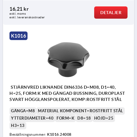
16,21 kr
DETALJER
exkl. moms
exkl. leveranskostnader
K1016
STJÄRNVRED LIKNANDE DIN6336 D=M08, D1=40,
H=25, FORM:K MED GÄNGAD BUSSNING, DUROPLAST
SVART HÖGGLANSPOLERAT, KOMP:ROSTFRITT STÅL
GÄNGA=M8
MATERIAL KOMPONENT=ROSTFRITT STÅL
YTTERDIAMETER=40
FORM=K
D8=18
HÖJD=25
H3=13
Beställningsnummer:
K1016.24008