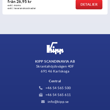
från
26,95 kr
DETALJER
exkl. moms
exkl. leveranskostnader
KIPP SCANDINAVIA AB
Skrantahöjdsvägen 40F
691 46 Karlskoga
Central
+46 54 565 500
+46 54 565 611
info@kipp.se