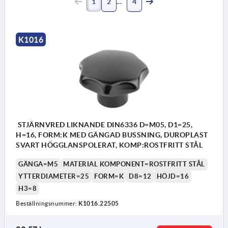
1
2
4
K1016
STJÄRNVRED LIKNANDE DIN6336 D=M05, D1=25,
H=16, FORM:K MED GÄNGAD BUSSNING, DUROPLAST
SVART HÖGGLANSPOLERAT, KOMP:ROSTFRITT STÅL
GÄNGA=M5
MATERIAL KOMPONENT=ROSTFRITT STÅL
YTTERDIAMETER=25
FORM=K
D8=12
HÖJD=16
H3=8
Beställningsnummer:
K1016.22505