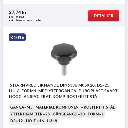
27,74 kr
DETALJER
exkl. moms
exkl. leveranskostnader
K1016
STJÄRNVRED LIKNANDE DIN6336 M05X20, D1=25,
H=16, FORM:L MED YTTERGÄNGA, DUROPLAST SVART
HÖGGLANSPOLERAT, KOMP:ROSTFRITT STÅL
GÄNGA=M5
MATERIAL KOMPONENT=ROSTFRITT STÅL
YTTERDIAMETER=25
GÄNGLÄNGD=20
FORM=L
D8=12
HÖJD=16
H3=8