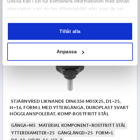
Dessa kan i sin tur kombinera informationen med annan
Beställningsnummer:
K1016.25010
information som du har tillhandahållit eller som de har
samlat in när du har använt deras tjänster.
35,00 kr
DETALJER
exkl. moms
exkl. leveranskostnader
Tillåt alla
K1016
Anpassa
STJÄRNVRED LIKNANDE DIN6336 M05X25, D1=25,
H=16, FORM:L MED YTTERGÄNGA, DUROPLAST SVART
HÖGGLANSPOLERAT, KOMP:ROSTFRITT STÅL
GÄNGA=M5
MATERIAL KOMPONENT=ROSTFRITT STÅL
YTTERDIAMETER=25
GÄNGLÄNGD=25
FORM=L