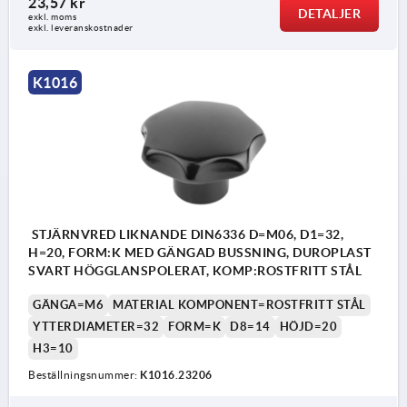
23,57 kr
DETALJER
exkl. moms
Form K: gängbussning
exkl. leveranskostnader
Form L: yttergänga
K1016
STJÄRNVRED LIKNANDE DIN6336 D=M06, D1=32,
H=20, FORM:K MED GÄNGAD BUSSNING, DUROPLAST
SVART HÖGGLANSPOLERAT, KOMP:ROSTFRITT STÅL
GÄNGA=M6
MATERIAL KOMPONENT=ROSTFRITT STÅL
YTTERDIAMETER=32
FORM=K
D8=14
HÖJD=20
H3=10
Beställningsnummer:
K1016.23206