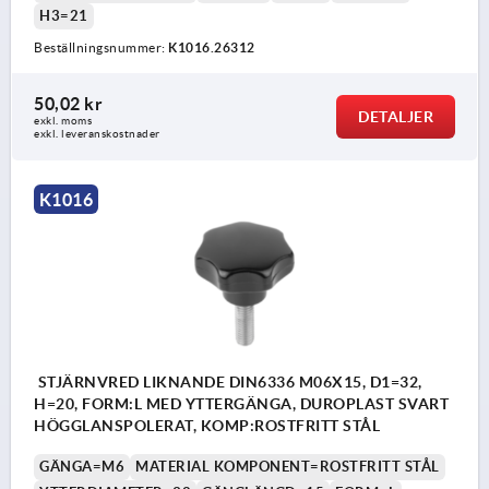
H3=21
Beställningsnummer:
K1016.26312
50,02 kr
DETALJER
exkl. moms
exkl. leveranskostnader
K1016
STJÄRNVRED LIKNANDE DIN6336 M06X15, D1=32,
H=20, FORM:L MED YTTERGÄNGA, DUROPLAST SVART
HÖGGLANSPOLERAT, KOMP:ROSTFRITT STÅL
GÄNGA=M6
MATERIAL KOMPONENT=ROSTFRITT STÅL