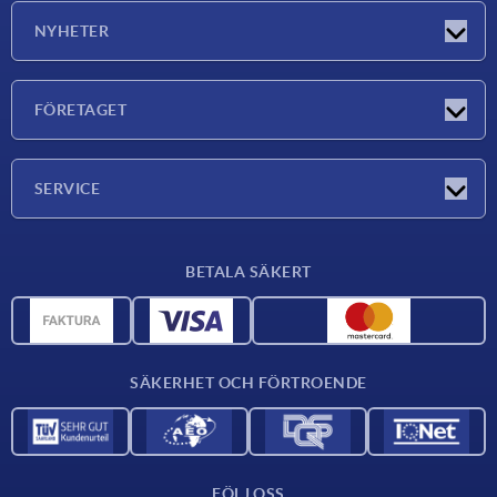
NYHETER
Nyheter
FÖRETAGET
Mässor
Företaget
SERVICE
Leveransvillkor
BETALA SÄKERT
Materialöversikt
CAD-data
Kontakta oss
SÄKERHET OCH FÖRTROENDE
FÖLJ OSS