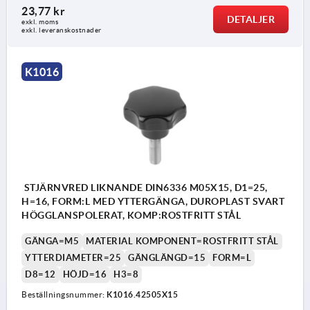
23,77 kr
DETALJER
exkl. moms
exkl. leveranskostnader
K1016
STJÄRNVRED LIKNANDE DIN6336 M05X15, D1=25,
H=16, FORM:L MED YTTERGÄNGA, DUROPLAST SVART
HÖGGLANSPOLERAT, KOMP:ROSTFRITT STÅL
GÄNGA=M5
MATERIAL KOMPONENT=ROSTFRITT STÅL
YTTERDIAMETER=25
GÄNGLÄNGD=15
FORM=L
D8=12
HÖJD=16
H3=8
Beställningsnummer:
K1016.42505X15