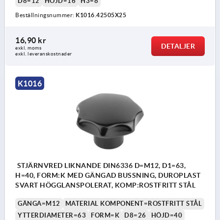
D8=12
HÖJD=16
H3=8
Beställningsnummer:
K1016.42505X25
16,90 kr
DETALJER
exkl. moms
exkl. leveranskostnader
K1016
STJÄRNVRED LIKNANDE DIN6336 D=M12, D1=63,
H=40, FORM:K MED GÄNGAD BUSSNING, DUROPLAST
SVART HÖGGLANSPOLERAT, KOMP:ROSTFRITT STÅL
GÄNGA=M12
MATERIAL KOMPONENT=ROSTFRITT STÅL
YTTERDIAMETER=63
FORM=K
D8=26
HÖJD=40