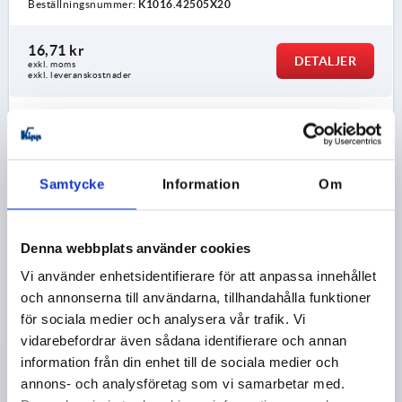
Beställningsnummer:
K1016.42505X20
16,71 kr
DETALJER
exkl. moms
exkl. leveranskostnader
K1016
Samtycke
Information
Om
Denna webbplats använder cookies
Vi använder enhetsidentifierare för att anpassa innehållet
STJÄRNVRED LIKNANDE DIN6336 D=M10, D1=50,
och annonserna till användarna, tillhandahålla funktioner
H=32, FORM:K MED GÄNGAD BUSSNING, DUROPLAST
SVART HÖGGLANSPOLERAT, KOMP:ROSTFRITT STÅL
för sociala medier och analysera vår trafik. Vi
vidarebefordrar även sådana identifierare och annan
GÄNGA=M10
MATERIAL KOMPONENT=ROSTFRITT STÅL
information från din enhet till de sociala medier och
YTTERDIAMETER=50
FORM=K
D8=22
HÖJD=32
annons- och analysföretag som vi samarbetar med.
H3=17