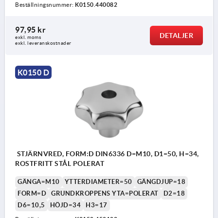
Beställningsnummer:
K0150.440082
97,95 kr
DETALJER
exkl. moms
exkl. leveranskostnader
K0150 D
STJÄRNVRED, FORM:D DIN6336 D=M10, D1=50, H=34,
ROSTFRITT STÅL POLERAT
GÄNGA=M10
YTTERDIAMETER=50
GÄNGDJUP=18
FORM=D
GRUNDKROPPENS YTA=POLERAT
D2=18
D6=10,5
HÖJD=34
H3=17