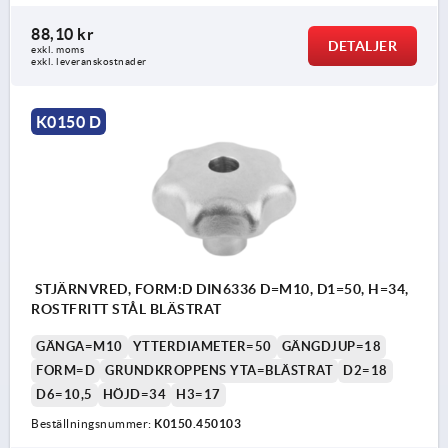
88,10 kr
DETALJER
exkl. moms
exkl. leveranskostnader
K0150 D
STJÄRNVRED, FORM:D DIN6336 D=M10, D1=50, H=34,
ROSTFRITT STÅL BLÄSTRAT
GÄNGA=M10
YTTERDIAMETER=50
GÄNGDJUP=18
FORM=D
GRUNDKROPPENS YTA=BLÄSTRAT
D2=18
D6=10,5
HÖJD=34
H3=17
Beställningsnummer:
K0150.450103