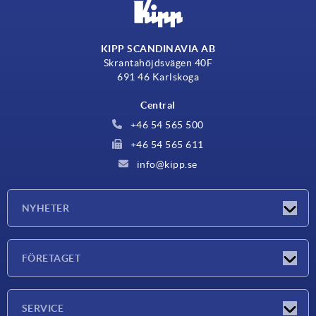
KIPP SCANDINAVIA AB
Skrantahöjdsvägen 40F
691 46 Karlskoga
Central
+46 54 565 500
+46 54 565 611
info@kipp.se
NYHETER
Nyheter
FÖRETAGET
Mässor
Företaget
SERVICE