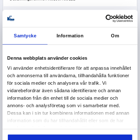
165,27 kr
DETALJER
exkl. moms
exkl. leveranskostnader
Samtycke
Information
Om
K0150 D
Denna webbplats använder cookies
Vi använder enhetsidentifierare för att anpassa innehållet
och annonserna till användarna, tillhandahålla funktioner
för sociala medier och analysera vår trafik. Vi
vidarebefordrar även sådana identifierare och annan
STJÄRNVRED, FORM:D DIN6336 D=M06, D1=32, H=21,
information från din enhet till de sociala medier och
ROSTFRITT STÅL BLÄSTRAT
annons- och analysföretag som vi samarbetar med.
Dessa kan i sin tur kombinera informationen med annan
GÄNGA=M6
YTTERDIAMETER=32
GÄNGDJUP=11
information som du har tillhandahållit eller som de har
FORM=D
GRUNDKROPPENS YTA=BLÄSTRAT
D2=12
samlat in när du har använt deras tjänster.
D6=6,4
HÖJD=21
H3=10
Beställningsnummer:
K0150.432063