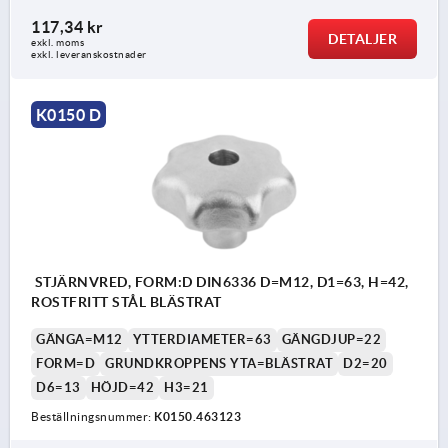
117,34 kr
DETALJER
exkl. moms
exkl. leveranskostnader
K0150 D
STJÄRNVRED, FORM:D DIN6336 D=M12, D1=63, H=42,
ROSTFRITT STÅL BLÄSTRAT
GÄNGA=M12
YTTERDIAMETER=63
GÄNGDJUP=22
FORM=D
GRUNDKROPPENS YTA=BLÄSTRAT
D2=20
D6=13
HÖJD=42
H3=21
Beställningsnummer:
K0150.463123