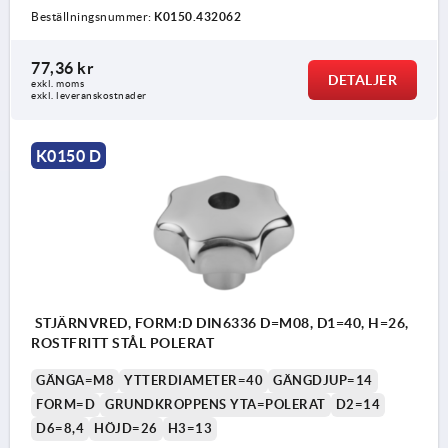
Beställningsnummer:
K0150.432062
77,36 kr
DETALJER
exkl. moms
exkl. leveranskostnader
K0150 D
STJÄRNVRED, FORM:D DIN6336 D=M08, D1=40, H=26,
ROSTFRITT STÅL POLERAT
GÄNGA=M8
YTTERDIAMETER=40
GÄNGDJUP=14
FORM=D
GRUNDKROPPENS YTA=POLERAT
D2=14
D6=8,4
HÖJD=26
H3=13