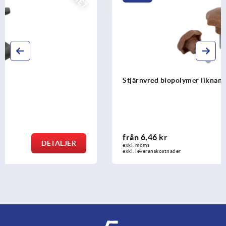
Stjärnvred biopolymer liknande DIN 6336
från
6,46 kr
DETALJER
exkl. moms
exkl. leveranskostnader