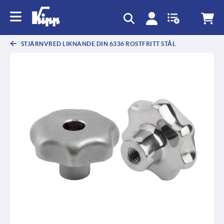
text.skipToContent
text.skipToNavigation
STJÄRNVRED LIKNANDE DIN 6336 ROSTFRITT STÅL