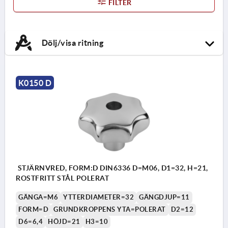
FILTER
Dölj/visa ritning
K0150 D
STJÄRNVRED, FORM:D DIN6336 D=M06, D1=32, H=21,
ROSTFRITT STÅL POLERAT
GÄNGA=M6
YTTERDIAMETER=32
GÄNGDJUP=11
FORM=D
GRUNDKROPPENS YTA=POLERAT
D2=12
D6=6,4
HÖJD=21
H3=10