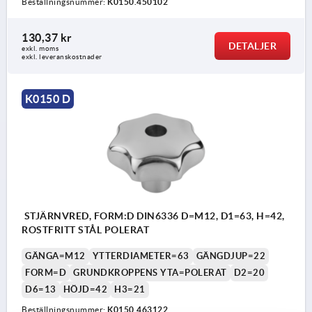
Beställningsnummer:
K0150.450102
130,37 kr
DETALJER
exkl. moms
exkl. leveranskostnader
K0150 D
STJÄRNVRED, FORM:D DIN6336 D=M12, D1=63, H=42,
ROSTFRITT STÅL POLERAT
GÄNGA=M12
YTTERDIAMETER=63
GÄNGDJUP=22
FORM=D
GRUNDKROPPENS YTA=POLERAT
D2=20
D6=13
HÖJD=42
H3=21
Beställningsnummer:
K0150.463122