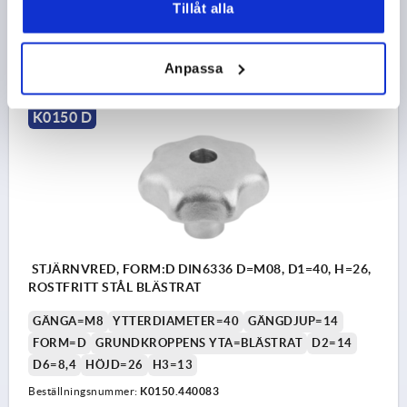
Tillåt alla
69,71 kr
DETALJER
exkl. moms
exkl. leveranskostnader
Anpassa
K0150 D
STJÄRNVRED, FORM:D DIN6336 D=M08, D1=40, H=26,
ROSTFRITT STÅL BLÄSTRAT
GÄNGA=M8
YTTERDIAMETER=40
GÄNGDJUP=14
FORM=D
GRUNDKROPPENS YTA=BLÄSTRAT
D2=14
D6=8,4
HÖJD=26
H3=13
Beställningsnummer:
K0150.440083