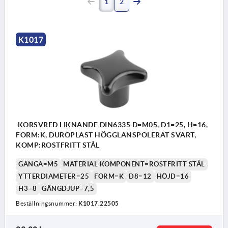
1
2
K1017
KORSVRED LIKNANDE DIN6335 D=M05, D1=25, H=16,
FORM:K, DUROPLAST HÖGGLANSPOLERAT SVART,
KOMP:ROSTFRITT STÅL
GÄNGA=M5
MATERIAL KOMPONENT=ROSTFRITT STÅL
YTTERDIAMETER=25
FORM=K
D8=12
HÖJD=16
H3=8
GÄNGDJUP=7,5
Beställningsnummer:
K1017.22505