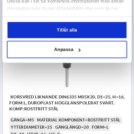
Dessa kan i sin tur kombinera informationen med annan
Beställningsnummer:
K1017.52505X15
information som du har tillhandahållit eller som de har
samlat in när du har använt deras tjänster.
17,21 kr
DETALJER
exkl. moms
exkl. leveranskostnader
Tillåt alla
K1017
Anpassa
KORSVRED LIKNANDE DIN6335 M05X20, D1=25, H=16,
FORM:L, DUROPLAST HÖGGLANSPOLERAT SVART,
KOMP:ROSTFRITT STÅL
GÄNGA=M5
MATERIAL KOMPONENT=ROSTFRITT STÅL
YTTERDIAMETER=25
GÄNGLÄNGD=20
FORM=L