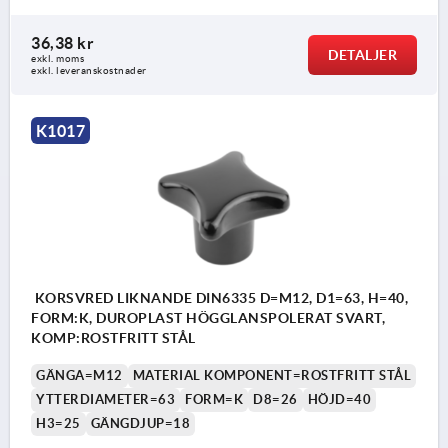
36,38 kr
DETALJER
exkl. moms
exkl. leveranskostnader
K1017
KORSVRED LIKNANDE DIN6335 D=M12, D1=63, H=40,
FORM:K, DUROPLAST HÖGGLANSPOLERAT SVART,
KOMP:ROSTFRITT STÅL
GÄNGA=M12
MATERIAL KOMPONENT=ROSTFRITT STÅL
YTTERDIAMETER=63
FORM=K
D8=26
HÖJD=40
H3=25
GÄNGDJUP=18