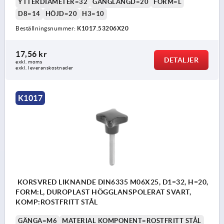
YTTERDIAMETER=32
GÄNGLÄNGD=20
FORM=L
D8=14
HÖJD=20
H3=10
Beställningsnummer:
K1017.53206X20
17,56 kr
DETALJER
exkl. moms
exkl. leveranskostnader
K1017
KORSVRED LIKNANDE DIN6335 M06X25, D1=32, H=20,
FORM:L, DUROPLAST HÖGGLANSPOLERAT SVART,
KOMP:ROSTFRITT STÅL
GÄNGA=M6
MATERIAL KOMPONENT=ROSTFRITT STÅL