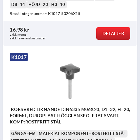
D8=14
HÖJD=20
H3=10
Beställningsnummer:
K1017.53206X15
16,98 kr
DETALJER
exkl. moms
exkl. leveranskostnader
K1017
KORSVRED LIKNANDE DIN6335 M06X20, D1=32, H=20,
FORM:L, DUROPLAST HÖGGLANSPOLERAT SVART,
KOMP:ROSTFRITT STÅL
GÄNGA=M6
MATERIAL KOMPONENT=ROSTFRITT STÅL