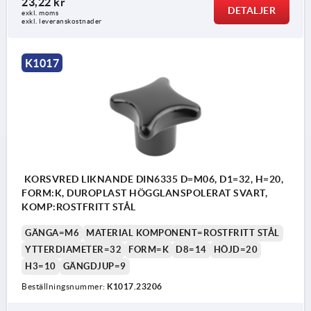
23,22 kr
DETALJER
exkl. moms
Form K: gängbussning
exkl. leveranskostnader
Form L: yttergänga
K1017
KORSVRED LIKNANDE DIN6335 D=M06, D1=32, H=20,
FORM:K, DUROPLAST HÖGGLANSPOLERAT SVART,
KOMP:ROSTFRITT STÅL
GÄNGA=M6
MATERIAL KOMPONENT=ROSTFRITT STÅL
YTTERDIAMETER=32
FORM=K
D8=14
HÖJD=20
H3=10
GÄNGDJUP=9
Beställningsnummer:
K1017.23206