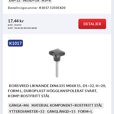
D8=12
HÖJD=16
H3=8
Beställningsnummer:
K1017.52505X20
17,44 kr
DETALJER
exkl. moms
exkl. leveranskostnader
K1017
KORSVRED LIKNANDE DIN6335 M06X15, D1=32, H=20,
FORM:L, DUROPLAST HÖGGLANSPOLERAT SVART,
KOMP:ROSTFRITT STÅL
GÄNGA=M6
MATERIAL KOMPONENT=ROSTFRITT STÅL
YTTERDIAMETER=32
GÄNGLÄNGD=15
FORM=L