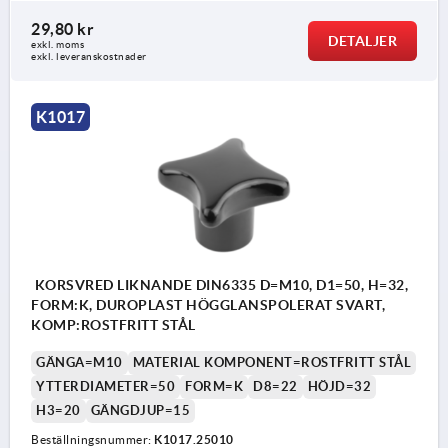
29,80 kr
DETALJER
exkl. moms
exkl. leveranskostnader
K1017
KORSVRED LIKNANDE DIN6335 D=M10, D1=50, H=32,
FORM:K, DUROPLAST HÖGGLANSPOLERAT SVART,
KOMP:ROSTFRITT STÅL
GÄNGA=M10
MATERIAL KOMPONENT=ROSTFRITT STÅL
YTTERDIAMETER=50
FORM=K
D8=22
HÖJD=32
H3=20
GÄNGDJUP=15
Beställningsnummer:
K1017.25010