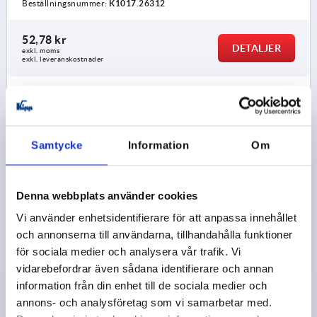
Beställningsnummer:
K1017.26312
52,78 kr
DETALJER
exkl. moms
exkl. leveranskostnader
K1017
Samtycke
Information
Om
Denna webbplats använder cookies
Vi använder enhetsidentifierare för att anpassa innehållet
KORSVRED LIKNANDE DIN6335 M05X15, D1=25, H=16,
och annonserna till användarna, tillhandahålla funktioner
FORM:L, DUROPLAST HÖGGLANSPOLERAT SVART,
KOMP:ROSTFRITT STÅL
för sociala medier och analysera vår trafik. Vi
vidarebefordrar även sådana identifierare och annan
GÄNGA=M5
MATERIAL KOMPONENT=ROSTFRITT STÅL
information från din enhet till de sociala medier och
YTTERDIAMETER=25
GÄNGLÄNGD=15
FORM=L
annons- och analysföretag som vi samarbetar med.
D8=12
HÖJD=16
H3=8