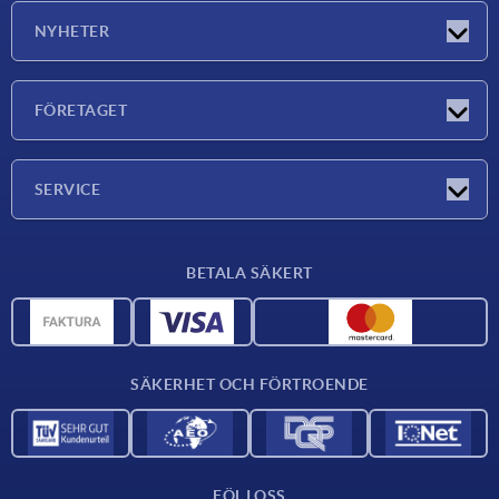
NYHETER
Nyheter
FÖRETAGET
Mässor
Företaget
SERVICE
Leveransvillkor
BETALA SÄKERT
Materialöversikt
CAD-data
Kontakta oss
SÄKERHET OCH FÖRTROENDE
FÖLJ OSS