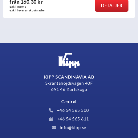
från
160,30 kr
DETALJER
exkl. moms
exkl. leveranskostnader
KIPP SCANDINAVIA AB
Skrantahöjdsvägen 40F
691 46 Karlskoga
Central
+46 54 565 500
+46 54 565 611
info@kipp.se