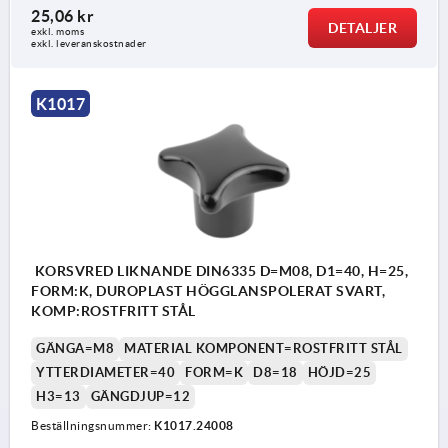
25,06 kr
DETALJER
exkl. moms
exkl. leveranskostnader
K1017
KORSVRED LIKNANDE DIN6335 D=M08, D1=40, H=25,
FORM:K, DUROPLAST HÖGGLANSPOLERAT SVART,
KOMP:ROSTFRITT STÅL
GÄNGA=M8
MATERIAL KOMPONENT=ROSTFRITT STÅL
YTTERDIAMETER=40
FORM=K
D8=18
HÖJD=25
H3=13
GÄNGDJUP=12
Beställningsnummer:
K1017.24008