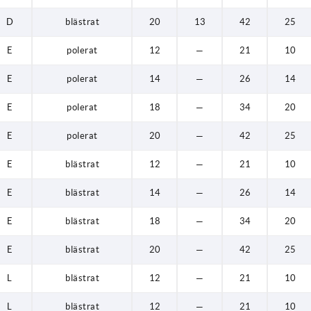
D
blästrat
20
13
42
25
E
polerat
12
—
21
10
E
polerat
14
—
26
14
E
polerat
18
—
34
20
E
polerat
20
—
42
25
E
blästrat
12
—
21
10
E
blästrat
14
—
26
14
E
blästrat
18
—
34
20
E
blästrat
20
—
42
25
L
blästrat
12
—
21
10
L
blästrat
12
—
21
10