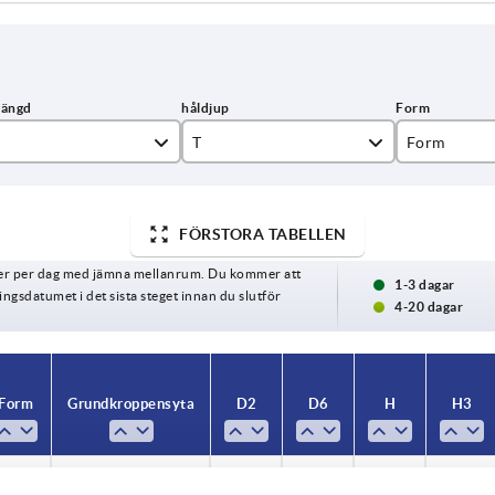
T
Form
11
B
12
C
FÖRSTORA TABELLEN
ger per dag med jämna mellanrum. Du kommer att
14
D
1-3 dagar
gsdatumet i det sista steget innan du slutför
4-20 dagar
15
E
18
L
Form
Grundkroppens yta
D2
D6
H
H3
22
B
polerat
12
—
21
10