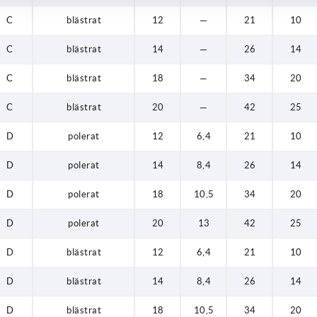
C
blästrat
12
—
21
10
C
blästrat
14
—
26
14
C
blästrat
18
—
34
20
C
blästrat
20
—
42
25
D
polerat
12
6,4
21
10
D
polerat
14
8,4
26
14
D
polerat
18
10,5
34
20
D
polerat
20
13
42
25
D
blästrat
12
6,4
21
10
D
blästrat
14
8,4
26
14
D
blästrat
18
10,5
34
20