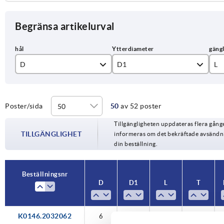
Begränsa artikelurval
D
D1
L
6
32
15
8
40
20
Poster/sida
50
av 52 poster
Tillgängligheten uppdateras flera gån
10
50
25
TILLGÄNGLIGHET
informeras om det bekräftade avsändnin
din beställning.
12
63
30
M6
40
Beställningsnr
D
D1
L
T
M8
50
M10
K0146.2032062
6
32
—
—