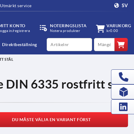
SV
Utmärkt service
MITT KONTO
NOTERINGSLISTA
VARUKORG
ogga in/registrera
Notera produkter
kr0.00
productCode
qty
Direktbeställning
TT STÅL
 DIN 6335 rostfritt stål
DU MÅSTE VÄLJA EN VARIANT FÖRST