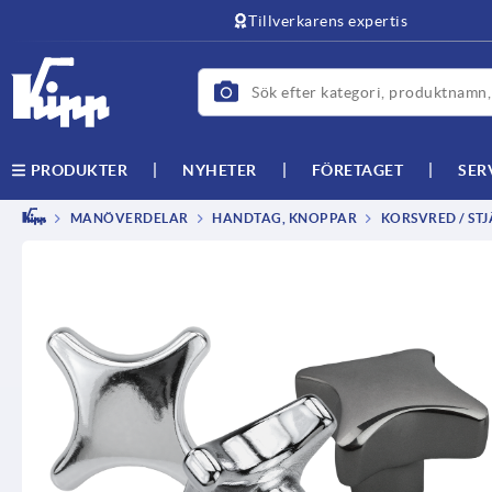
text.skipToContent
text.skipToNavigation
Tillverkarens expertis
NYHETER
FÖRETAGET
SER
PRODUKTER
MANÖVERDELAR
HANDTAG, KNOPPAR
KORSVRED / ST