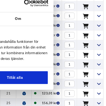
—
95,40 kr
—
115,27 kr
Om
—
145,76 kr
—
65,72 kr
andahålla funktioner för
—
86,16 kr
n information från din enhet
 tur kombinera informationen
—
103,60 kr
deras tjänster.
—
131,09 kr
15
81,20 kr
Tillåt alla
18
102,45 kr
21
123,01 kr
25
156,39 kr