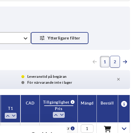
1
2
Leveranstid på begäran
För närvarande inte i lager
Tillgänglighet
CAD
Mängd
Beställ
T1
Pris
—
72,88 kr