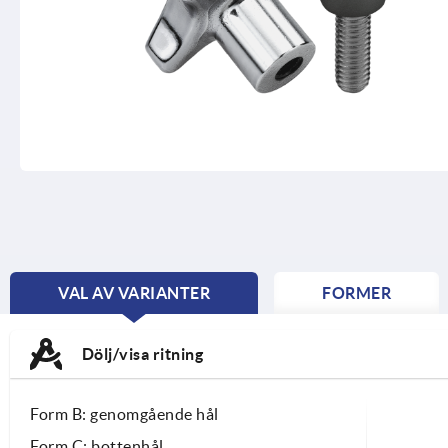
VAL AV VARIANTER
FORMER
CURRENT
TAB:
Dölj/visa ritning
Form B: genomgående hål
Form C: bottenhål