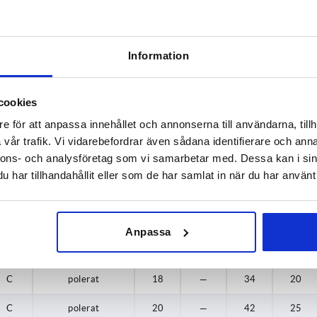
B
polerat
14
—
26
14
B
polerat
18
—
34
20
Information
B
polerat
20
—
42
25
cookies
B
blästrat
12
—
21
10
e för att anpassa innehållet och annonserna till användarna, tillh
B
blästrat
14
—
26
14
vår trafik. Vi vidarebefordrar även sådana identifierare och anna
nnons- och analysföretag som vi samarbetar med. Dessa kan i sin
B
blästrat
18
—
34
20
har tillhandahållit eller som de har samlat in när du har använt 
B
blästrat
20
—
42
25
C
polerat
12
—
21
10
Anpassa
C
polerat
14
—
26
14
C
polerat
18
—
34
20
C
polerat
20
—
42
25