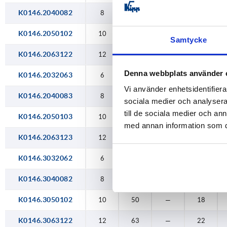
M12
K0146.2040082
8
40
—
—
K0146.2050102
10
50
—
—
Samtycke
K0146.2063122
12
63
—
—
Denna webbplats använder 
K0146.2032063
6
32
—
—
Vi använder enhetsidentifierar
K0146.2040083
8
40
—
—
sociala medier och analysera 
till de sociala medier och a
K0146.2050103
10
50
—
—
med annan information som du 
K0146.2063123
12
63
—
—
K0146.3032062
6
32
—
12
K0146.3040082
8
40
—
15
K0146.3050102
10
50
—
18
K0146.3063122
12
63
—
22