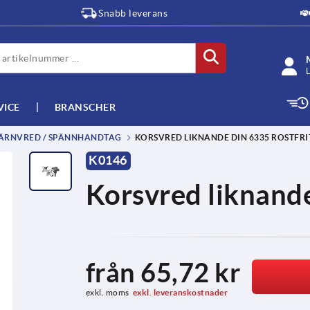
Snabb leverans
L
VICE
BRANSCHER
JÄRNVRED / SPÄNNHANDTAG
KORSVRED LIKNANDE DIN 6335 ROSTFRI
K0146
Korsvred liknande
från
65,72 kr
exkl. moms
exkl. leveranskostnader