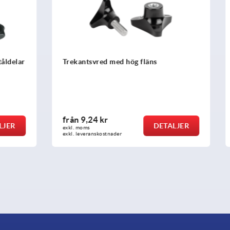
d med hög fläns
Stärnvred biopolymer likna
6336 ståldelar av rostfritt st
kr
från
14,82 kr
DETALJER
D
exkl. moms
ostnader
exkl. leveranskostnader