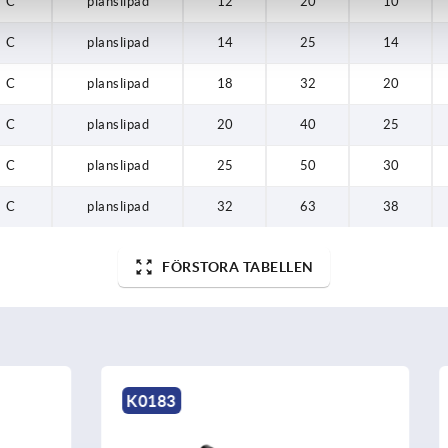
C
planslipad
12
20
10
C
planslipad
14
25
14
C
planslipad
18
32
20
C
planslipad
20
40
25
C
planslipad
25
50
30
C
planslipad
32
63
38
FÖRSTORA TABELLEN
K0154