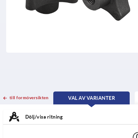
till formöversikten
VAL AV VARIANTER
CURRENT
CURRENT
TAB:
TAB:
Dölj/visa ritning