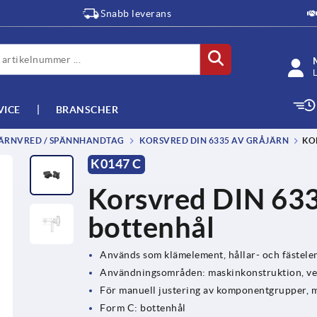
Snabb leverans
L
VICE
BRANSCHER
JÄRNVRED / SPÄNNHANDTAG
KORSVRED DIN 6335 AV GRÅJÄRN
KO
K0147 C
Korsvred DIN 6335
bottenhål
Används som klämelement, hållar- och fästel
Användningsområden: maskinkonstruktion, ver
För manuell justering av komponentgrupper, m
Form C: bottenhål