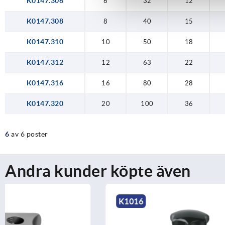
K0147.306
6
32
12
K0147.308
8
40
15
K0147.310
10
50
18
K0147.312
12
63
22
K0147.316
16
80
28
K0147.320
20
100
36
6
av 6 poster
Andra kunder köpte även
K1016
K0183