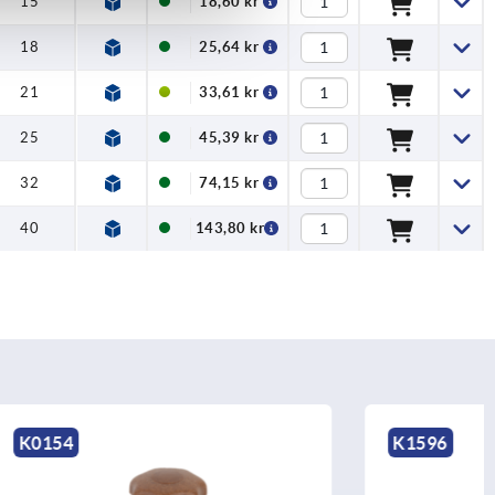
15
18,60 kr
18
25,64 kr
21
33,61 kr
25
45,39 kr
32
74,15 kr
40
143,80 kr
K1596