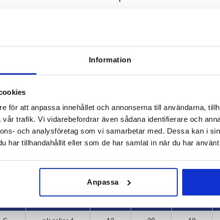
Information
Form
Utförande 
cookies
C
planslipad
e för att anpassa innehållet och annonserna till användarna, tillh
FÖRSTORA TABELLEN
vår trafik. Vi vidarebefordrar även sådana identifierare och anna
ger per dag med jämna mellanrum. Du kommer att
nnons- och analysföretag som vi samarbetar med. Dessa kan i sin
1-3 dagar
gsdatumet i det sista steget innan du slutför
har tillhandahållit eller som de har samlat in när du har använt 
4-20 dagar
Anpassa
Form
Utförande 1
D2
H
H3