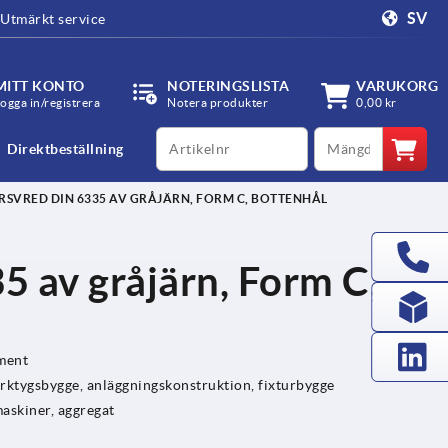
SV
Utmärkt service
MITT KONTO
NOTERINGSLISTA
VARUKORG
ogga in/registrera
Notera produkter
0,00 kr
productCode
qty
Direktbeställning
RSVRED DIN 6335 AV GRÅJÄRN, FORM C, BOTTENHÅL
 av gråjärn, Form C,
ement
ktygsbygge, anläggningskonstruktion, fixturbygge
askiner, aggregat