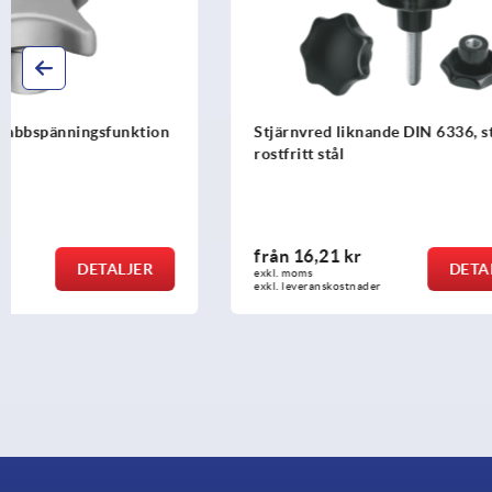
Stjärnvred liknande DIN 6336, ståldelar
Trekantsvre
rostfritt stål
från
16,21 kr
från
9,24 
DETALJER
exkl. moms
exkl. moms
exkl. leveranskostnader
exkl. leveransk