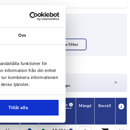
Om
1
andahålla funktioner för
n information från din enhet
 tur kombinera informationen
Leveranstid på begäran
deras tjänster.
För närvarande inte i lager
Tillgänglighet
CAD
Mängd
Beställ
Tillåt alla
T1
Pris