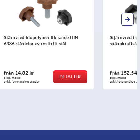
nde DIN
Stjärnvred i plast med
ål
spännkraftsförstärkare
från
152,54 kr
ETALJER
DETALJER
exkl. moms
exkl. leveranskostnader