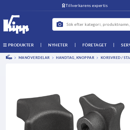
text.skipToContent
text.skipToNavigation
Tillverkarens expertis
NYHETER
FÖRETAGET
SER
PRODUKTER
MANÖVERDELAR
HANDTAG, KNOPPAR
KORSVRED / ST