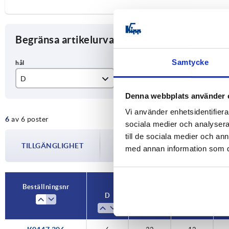
Begränsa artikelurval
Samtycke
D
D1
T
Denna webbplats använder 
6
32
12
Vi använder enhetsidentifierar
6
av 6 poster
8
40
15
sociala medier och analysera 
Tillgängligheten uppdateras flera gån
till de sociala medier och a
10
50
18
TILLGÄNGLIGHET
informeras om det bekräftade avsändnin
med annan information som du 
din beställning.
12
63
22
16
80
28
Beställningsnr
D
D1
T
20
100
36