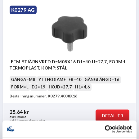
K0279 AG
FEM-STJÄRNVRED D=M08X16 D1=40 H=27,7, FORM:L
TERMOPLAST, KOMP:STÅL
GÄNGA=M8
YTTERDIAMETER=40
GÄNGLÄNGD=16
FORM=L
D2=19
HÖJD=27,7
H1=4,6
Beställningsnummer:
K0279.4008X16
25,64 kr
DETALJER
exkl. moms
exkl. leveranskostnader