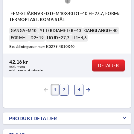
FEM-STJÄRNVRED D=M10X40 D1=40 H=27,7, FORM:L
TERMOPLAST, KOMP:STÅL
GÄNGA=M10
YTTERDIAMETER=40
GÄNGLÄNGD=40
FORM=L
D2=19
HÖJD=27,7
H1=4,6
Beställningsnummer:
K0279.4010X40
42,16 kr
DETALJER
exkl. moms
exkl. leveranskostnader
1
2
4
PRODUKTDETALJER