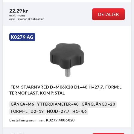
22,29 kr
DETALJER
exkl. moms
exkl. leveranskostnader
K0279 AG
FEM-STJÄRNVRED D=M06X20 D1=40 H=27,7, FORM:L
TERMOPLAST, KOMP:STÅL
GÄNGA=M6
YTTERDIAMETER=40
GÄNGLÄNGD=20
FORM=L
D2=19
HÖJD=27,7
H1=4,6
Beställningsnummer:
K0279.4006X20