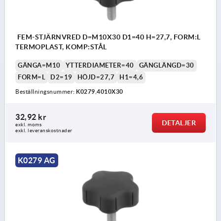
FEM-STJÄRNVRED D=M10X30 D1=40 H=27,7, FORM:L
TERMOPLAST, KOMP:STÅL
GÄNGA=M10
YTTERDIAMETER=40
GÄNGLÄNGD=30
FORM=L
D2=19
HÖJD=27,7
H1=4,6
Beställningsnummer:
K0279.4010X30
32,92 kr
DETALJER
exkl. moms
exkl. leveranskostnader
K0279 AG