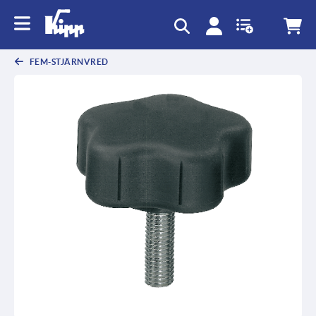
text.skipToContent
text.skipToNavigation
FEM-STJÄRNVRED