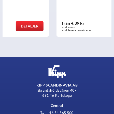
från
4,39 kr
DETALJER
exkl. moms
exkl. leveranskostnader
KIPP SCANDINAVIA AB
Skrantahöjdsvägen 40F
691 46 Karlskoga
Central
+46 54 565 500