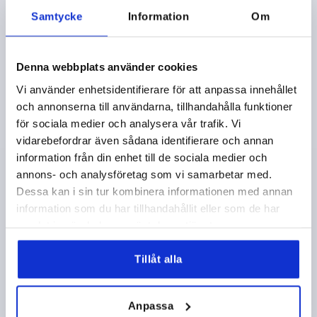
K0279 AG
Samtycke
Information
Om
Denna webbplats använder cookies
Vi använder enhetsidentifierare för att anpassa innehållet
och annonserna till användarna, tillhandahålla funktioner
FEM-STJÄRNVRED D=M08X25 D1=40 H=27,7, FORM:L
för sociala medier och analysera vår trafik. Vi
TERMOPLAST, KOMP:STÅL
vidarebefordrar även sådana identifierare och annan
information från din enhet till de sociala medier och
GÄNGA=M8
YTTERDIAMETER=40
GÄNGLÄNGD=25
annons- och analysföretag som vi samarbetar med.
FORM=L
D2=19
HÖJD=27,7
H1=4,6
Dessa kan i sin tur kombinera informationen med annan
Beställningsnummer:
K0279.4008X25
information som du har tillhandahållit eller som de har
samlat in när du har använt deras tjänster.
25,87 kr
DETALJER
exkl. moms
exkl. leveranskostnader
Tillåt alla
K0279 AG
Anpassa