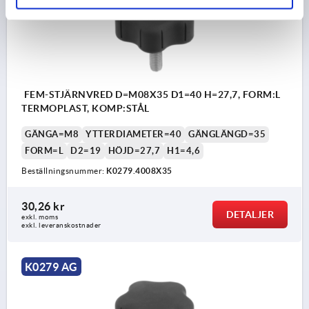
FEM-STJÄRNVRED D=M08X35 D1=40 H=27,7, FORM:L
TERMOPLAST, KOMP:STÅL
GÄNGA=M8
YTTERDIAMETER=40
GÄNGLÄNGD=35
FORM=L
D2=19
HÖJD=27,7
H1=4,6
Beställningsnummer:
K0279.4008X35
30,26 kr
DETALJER
exkl. moms
exkl. leveranskostnader
K0279 AG