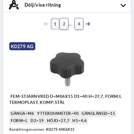
Dölj/visa ritning
1
2
4
K0279 AG
FEM-STJÄRNVRED D=M06X15 D1=40 H=27,7, FORM:L
TERMOPLAST, KOMP:STÅL
GÄNGA=M6
YTTERDIAMETER=40
GÄNGLÄNGD=15
FORM=L
D2=19
HÖJD=27,7
H1=4,6
Beställningsnummer:
K0279.4006X15