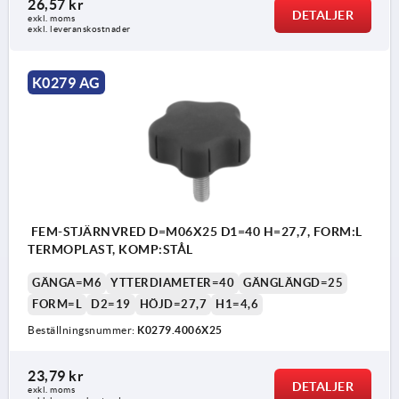
26,57 kr
DETALJER
exkl. moms
exkl. leveranskostnader
K0279 AG
FEM-STJÄRNVRED D=M06X25 D1=40 H=27,7, FORM:L
TERMOPLAST, KOMP:STÅL
GÄNGA=M6
YTTERDIAMETER=40
GÄNGLÄNGD=25
FORM=L
D2=19
HÖJD=27,7
H1=4,6
Beställningsnummer:
K0279.4006X25
23,79 kr
DETALJER
exkl. moms