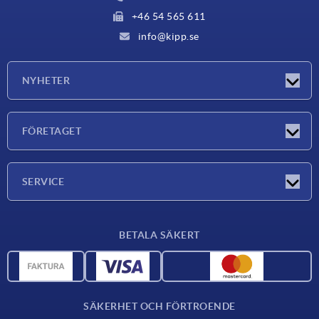
+46 54 565 611
info@kipp.se
NYHETER
Nyheter
FÖRETAGET
Mässor
Företaget
SERVICE
Leveransvillkor
BETALA SÄKERT
Materialöversikt
CAD-data
Kontakta oss
SÄKERHET OCH FÖRTROENDE