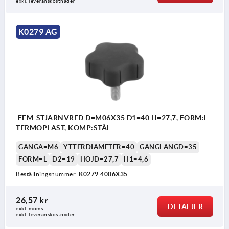
exkl. leveranskostnader
K0279 AG
FEM-STJÄRNVRED D=M06X35 D1=40 H=27,7, FORM:L
TERMOPLAST, KOMP:STÅL
GÄNGA=M6
YTTERDIAMETER=40
GÄNGLÄNGD=35
FORM=L
D2=19
HÖJD=27,7
H1=4,6
Beställningsnummer:
K0279.4006X35
26,57 kr
DETALJER
exkl. moms
exkl. leveranskostnader