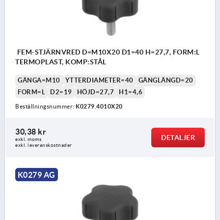
FEM-STJÄRNVRED D=M10X20 D1=40 H=27,7, FORM:L
TERMOPLAST, KOMP:STÅL
GÄNGA=M10
YTTERDIAMETER=40
GÄNGLÄNGD=20
FORM=L
D2=19
HÖJD=27,7
H1=4,6
Beställningsnummer:
K0279.4010X20
30,38 kr
DETALJER
exkl. moms
exkl. leveranskostnader
K0279 AG