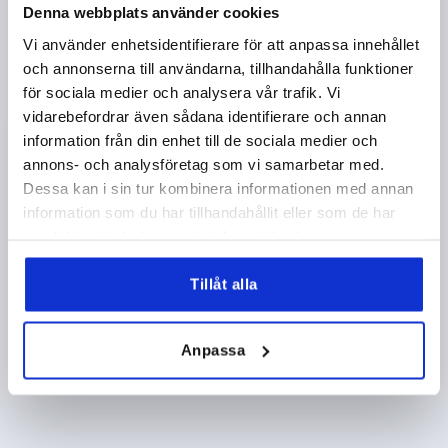
Denna webbplats använder cookies
FORM=L
D2=28
D3=35,5
HÖJD=44
H1=22,5
H2=14,5
Vi använder enhetsidentifierare för att anpassa innehållet
och annonserna till användarna, tillhandahålla funktioner
Beställningsnummer:
K0255.1263101144X20
för sociala medier och analysera vår trafik. Vi
vidarebefordrar även sådana identifierare och annan
57,06 kr
DETALJER
information från din enhet till de sociala medier och
exkl. moms
exkl. leveranskostnader
annons- och analysföretag som vi samarbetar med.
Dessa kan i sin tur kombinera informationen med annan
information som du har tillhandahållit eller som de har
PRODUKTDETALJER
samlat in när du har använt deras tjänster.
Tillåt alla
CAD
NEDLADDNINGAR
Anpassa