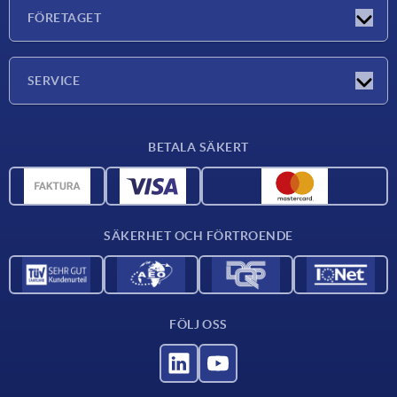
Nyheter
FÖRETAGET
Mässor
Företaget
SERVICE
Leveransvillkor
BETALA SÄKERT
Materialöversikt
CAD-data
Kontakta oss
SÄKERHET OCH FÖRTROENDE
FÖLJ OSS