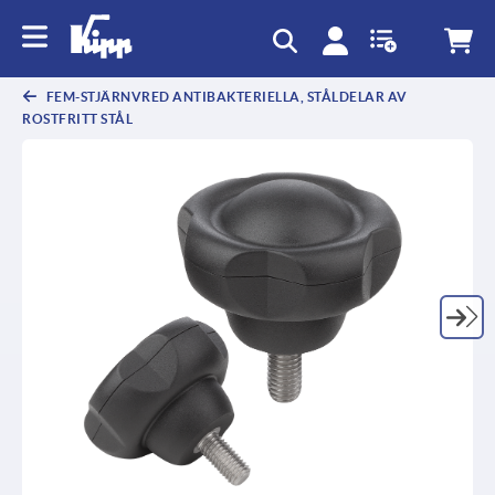
text.skipToContent
text.skipToNavigation
FEM-STJÄRNVRED ANTIBAKTERIELLA, STÅLDELAR AV
ROSTFRITT STÅL