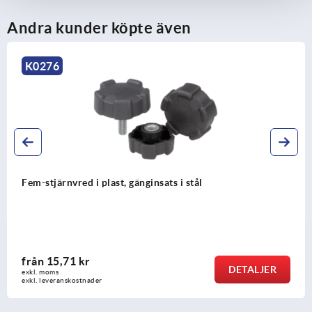
Andra kunder köpte även
K0276
Fem-stjärnvred i plast, gänginsats i stål
från
15,71 kr
DETALJER
exkl. moms
exkl. leveranskostnader