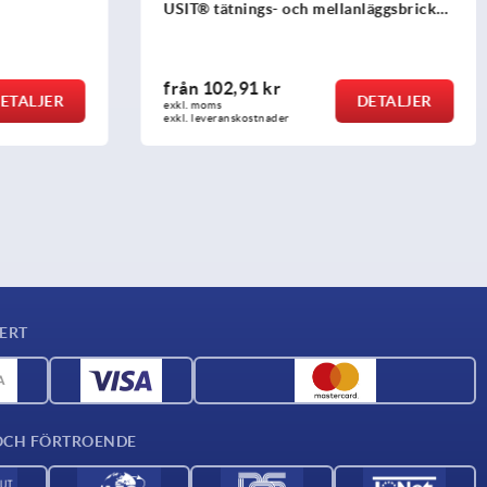
läggsbricka
från
26,57 kr
ETALJER
DETALJER
exkl. moms
exkl. leveranskostnader
ERT
OCH FÖRTROENDE