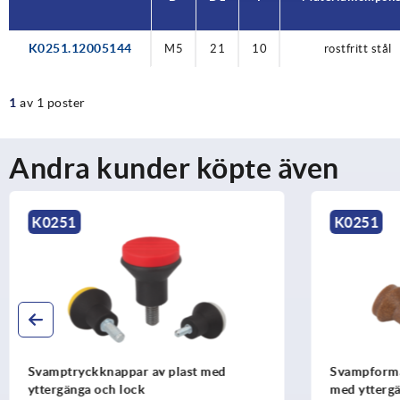
K0251.12005144
M5
21
10
rostfritt stål
1
av 1 poster
Andra kunder köpte även
K0251
K0251
Svampformade knoppar biopolymer
Svamptryck
med yttergänga
innergänga