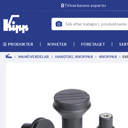
text.skipToContent
text.skipToNavigation
Tillverkarens expertis
NYHETER
FÖRETAGET
SER
PRODUKTER
MANÖVERDELAR
HANDTAG, KNOPPAR
KNOPPAR
SV