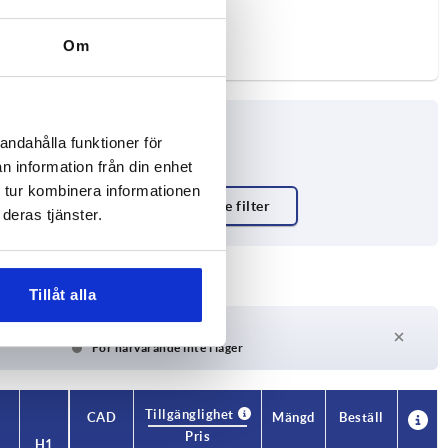
Om
andahålla funktioner för
n information från din enhet
 tur kombinera informationen
kropp
deras tjänster.
RAL 7015
Tillåt alla
Leveranstid på begäran
För närvarande inte i lager
Tillgänglighet
CAD
Mängd
Beställ
Pris
H
H1