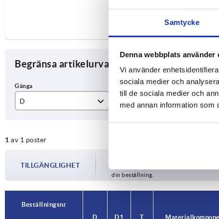
Samtycke
Denna webbplats använder 
Begränsa artikelurval
Vi använder enhetsidentifierar
sociala medier och analysera 
till de sociala medier och a
D
D1
T
med annan information som du 
M5
21
10
1
av 1 poster
Tillgängligheten uppdateras flera gån
TILLGÄNGLIGHET
informeras om det bekräftade avsändnin
din beställning.
Beställningsnr
D
D1
T
Material kompon