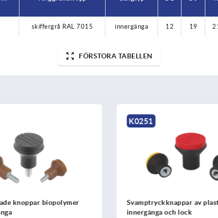
skiffergrå RAL 7015
innergänga
12
19
2
FÖRSTORA TABELLEN
K1308
knappar av plast med
Svampformade knoppar me
 och lock
innergänga, med hög kant f