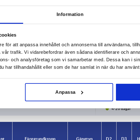
Information
cookies
e för att anpassa innehållet och annonserna till användarna, tillh
vår trafik. Vi vidarebefordrar även sådana identifierare och anna
nnons- och analysföretag som vi samarbetar med. Dessa kan i sin
Material komponent
Färg grund
har tillhandahållit eller som de har samlat in när du har använt 
rostfritt stål
skiffergrå 
FÖRSTORA TABELLEN
Anpassa
ger per dag med jämna mellanrum. Du kommer att
1-3 dagar
gsdatumet i det sista steget innan du slutför
4-20 dagar
ent
Färg grundkropp
Gängtyp
D2
D3