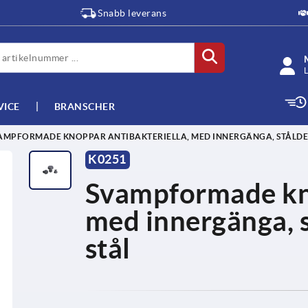
Snabb leverans
L
VICE
BRANSCHER
AMPFORMADE KNOPPAR ANTIBAKTERIELLA, MED INNERGÄNGA, STÅLDEL
K0251
Svampformade kno
med innergänga, st
stål