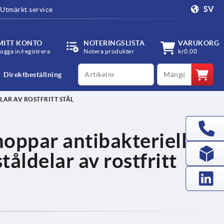
SV
Utmärkt service
MITT KONTO
NOTERINGSLISTA
VARUKORG
ogga in/registrera
Notera produkter
kr0.00
productCode
qty
Direktbeställning
AR AV ROSTFRITT STÅL
ppar antibakteriella,
åldelar av rostfritt