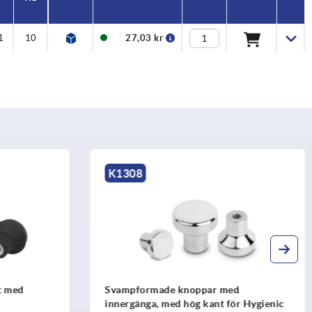
1
10
27,03 kr
K0251
d
Svampformade knoppar antistatiska
ör Hygienic
med yttergänga