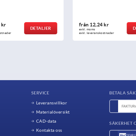
USIT® tätnings- och mellan
Freudenberg Process Seals
 kr
från
102,91 kr
DETALJER
D
exkl. moms
ostnader
exkl. leveranskostnader
SERVICE
BETALA SÄK
Leveransvillkor
Materialöversikt
CAD-data
SÄKERHET 
Kontakta oss