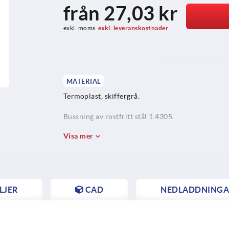
från
27,03 kr
exkl. moms
exkl. leveranskostnader
MATERIAL
Termoplast, skiffergrå.
Bussning av rostfritt stål 1.4305.
Visa mer
LJER
CAD
NEDLADDNINGA