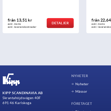
från
22,64 kr
från
12,24
DETALJER
exkl. moms
exkl. moms
exkl. leveranskostnader
exkl. leveransk
NYHETER
Nyheter
Mässor
KIPP SCANDINAVIA AB
Skrantahöjdsvägen 40F
691 46 Karlskoga
FÖRETAGET