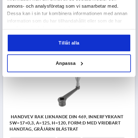
annons- och analysföretag som vi samarbetar med.
H2=34
H3=40
D1=34
FORM=D
HANDTAGSHÖJD=80
Dessa kan i sin tur kombinera informationen med annan
DIAMETER ROTERANDE HANDTAG=25
information som du har tillhandahållit eller som de har
Beställningsnummer:
K0685.212X14
samlat in när du har använt deras tjänster.
288,12 kr
DETALJER
Tillåt alla
exkl. moms
exkl. leveranskostnader
Anpassa
K0685 D
HANDVEV RAK LIKNANDE DIN 469, INNERFYRKANT
SW=17+0,3, A=125, H=120, FORM:D MED VRIDBART
HANDTAG, GRÅJÄRN BLÄSTRAT