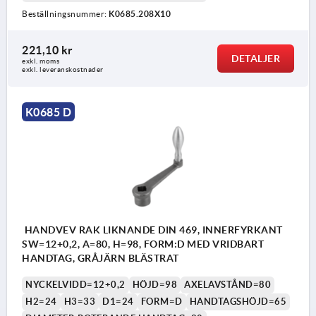
Beställningsnummer:
K0685.208X10
221,10 kr
DETALJER
exkl. moms
exkl. leveranskostnader
K0685 D
HANDVEV RAK LIKNANDE DIN 469, INNERFYRKANT
SW=12+0,2, A=80, H=98, FORM:D MED VRIDBART
HANDTAG, GRÅJÄRN BLÄSTRAT
NYCKELVIDD=12+0,2
HÖJD=98
AXELAVSTÅND=80
H2=24
H3=33
D1=24
FORM=D
HANDTAGSHÖJD=65