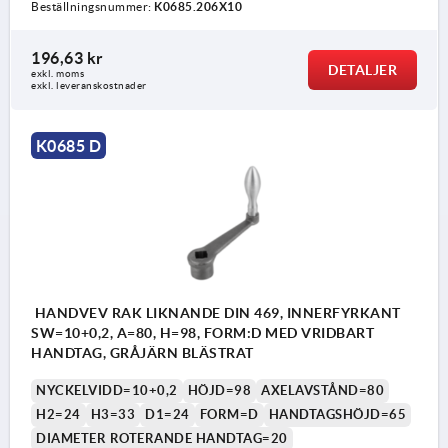
Beställningsnummer:
K0685.206X10
196,63 kr
DETALJER
exkl. moms
exkl. leveranskostnader
K0685 D
HANDVEV RAK LIKNANDE DIN 469, INNERFYRKANT
SW=10+0,2, A=80, H=98, FORM:D MED VRIDBART
HANDTAG, GRÅJÄRN BLÄSTRAT
NYCKELVIDD=10+0,2
HÖJD=98
AXELAVSTÅND=80
H2=24
H3=33
D1=24
FORM=D
HANDTAGSHÖJD=65
DIAMETER ROTERANDE HANDTAG=20