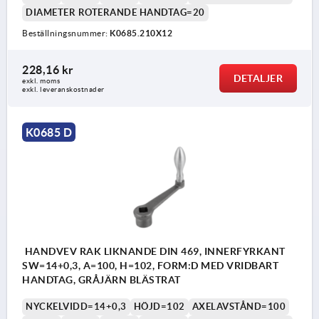
DIAMETER ROTERANDE HANDTAG=20
Beställningsnummer:
K0685.210X12
228,16 kr
DETALJER
exkl. moms
exkl. leveranskostnader
K0685 D
HANDVEV RAK LIKNANDE DIN 469, INNERFYRKANT
SW=14+0,3, A=100, H=102, FORM:D MED VRIDBART
HANDTAG, GRÅJÄRN BLÄSTRAT
NYCKELVIDD=14+0,3
HÖJD=102
AXELAVSTÅND=100