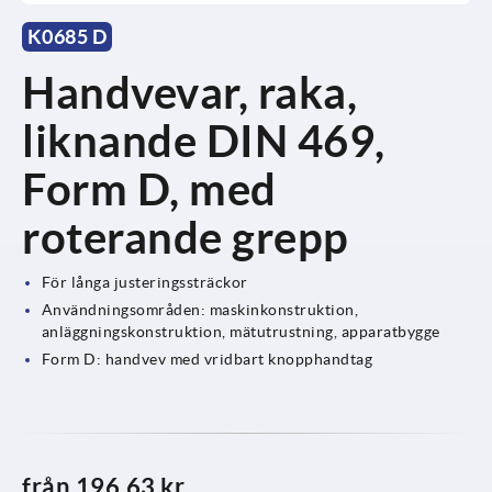
K0685 D
Handvevar, raka,
liknande DIN 469,
Form D, med
roterande grepp
För långa justeringssträckor
Användningsområden: maskinkonstruktion,
anläggningskonstruktion, mätutrustning, apparatbygge
Form D: handvev med vridbart knopphandtag
från
196,63 kr