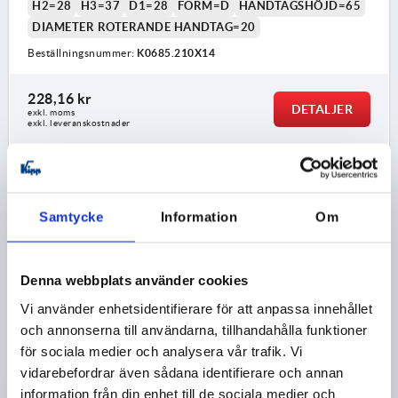
H2=28
H3=37
D1=28
FORM=D
HANDTAGSHÖJD=65
DIAMETER ROTERANDE HANDTAG=20
Beställningsnummer:
K0685.210X14
228,16 kr
DETALJER
exkl. moms
exkl. leveranskostnader
K0685 D
Samtycke
Information
Om
Denna webbplats använder cookies
Vi använder enhetsidentifierare för att anpassa innehållet
HANDVEV RAK LIKNANDE DIN 469, INNERFYRKANT
och annonserna till användarna, tillhandahålla funktioner
SW=14+0,3, A=125, H=120, FORM:D MED VRIDBART
för sociala medier och analysera vår trafik. Vi
HANDTAG, GRÅJÄRN BLÄSTRAT
vidarebefordrar även sådana identifierare och annan
information från din enhet till de sociala medier och
NYCKELVIDD=14+0,3
HÖJD=120
AXELAVSTÅND=125