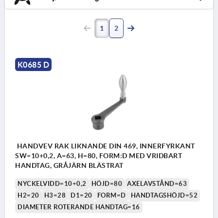
1
2
K0685 D
HANDVEV RAK LIKNANDE DIN 469, INNERFYRKANT
SW=10+0,2, A=63, H=80, FORM:D MED VRIDBART
HANDTAG, GRÅJÄRN BLÄSTRAT
NYCKELVIDD=10+0,2
HÖJD=80
AXELAVSTÅND=63
H2=20
H3=28
D1=20
FORM=D
HANDTAGSHÖJD=52
DIAMETER ROTERANDE HANDTAG=16