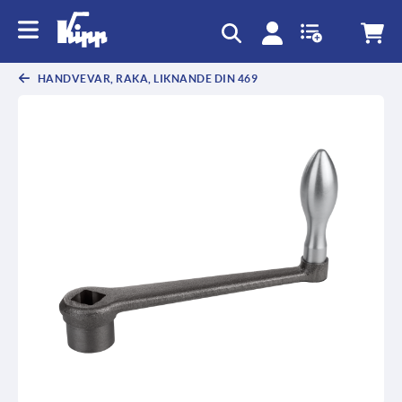
text.skipToContent
text.skipToNavigation
HANDVEVAR, RAKA, LIKNANDE DIN 469