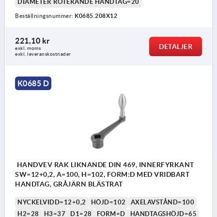
DIAMETER ROTERANDE HANDTAG=20
Beställningsnummer:
K0685.208X12
221,10 kr
DETALJER
exkl. moms
exkl. leveranskostnader
K0685 D
HANDVEV RAK LIKNANDE DIN 469, INNERFYRKANT
SW=12+0,2, A=100, H=102, FORM:D MED VRIDBART
HANDTAG, GRÅJÄRN BLÄSTRAT
NYCKELVIDD=12+0,2
HÖJD=102
AXELAVSTÅND=100
H2=28
H3=37
D1=28
FORM=D
HANDTAGSHÖJD=65