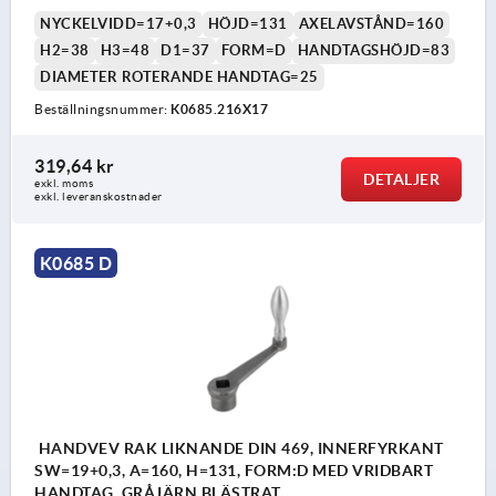
NYCKELVIDD=17+0,3
HÖJD=131
AXELAVSTÅND=160
H2=38
H3=48
D1=37
FORM=D
HANDTAGSHÖJD=83
DIAMETER ROTERANDE HANDTAG=25
Beställningsnummer:
K0685.216X17
319,64 kr
DETALJER
exkl. moms
exkl. leveranskostnader
K0685 D
HANDVEV RAK LIKNANDE DIN 469, INNERFYRKANT
SW=19+0,3, A=160, H=131, FORM:D MED VRIDBART
HANDTAG, GRÅJÄRN BLÄSTRAT