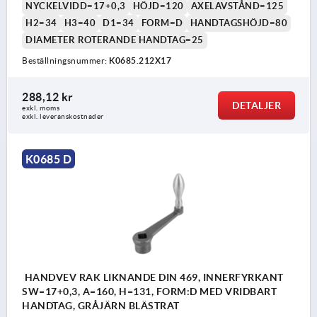
NYCKELVIDD=17+0,3
HÖJD=120
AXELAVSTÅND=125
H2=34
H3=40
D1=34
FORM=D
HANDTAGSHÖJD=80
DIAMETER ROTERANDE HANDTAG=25
Beställningsnummer:
K0685.212X17
288,12 kr
DETALJER
exkl. moms
exkl. leveranskostnader
K0685 D
HANDVEV RAK LIKNANDE DIN 469, INNERFYRKANT
SW=17+0,3, A=160, H=131, FORM:D MED VRIDBART
HANDTAG, GRÅJÄRN BLÄSTRAT