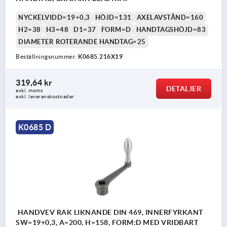
NYCKELVIDD=19+0,3
HÖJD=131
AXELAVSTÅND=160
H2=38
H3=48
D1=37
FORM=D
HANDTAGSHÖJD=83
DIAMETER ROTERANDE HANDTAG=25
Beställningsnummer:
K0685.216X19
319,64 kr
DETALJER
exkl. moms
exkl. leveranskostnader
K0685 D
HANDVEV RAK LIKNANDE DIN 469, INNERFYRKANT
SW=19+0,3, A=200, H=158, FORM:D MED VRIDBART