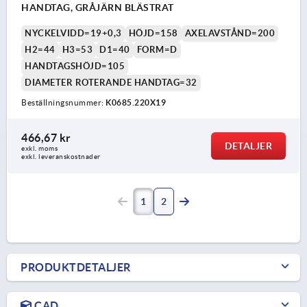
HANDTAG, GRÅJÄRN BLÄSTRAT
NYCKELVIDD=19+0,3
HÖJD=158
AXELAVSTÅND=200
H2=44
H3=53
D1=40
FORM=D
HANDTAGSHÖJD=105
DIAMETER ROTERANDE HANDTAG=32
Beställningsnummer:
K0685.220X19
466,67 kr
DETALJER
exkl. moms
exkl. leveranskostnader
1
2
PRODUKTDETALJER
CAD