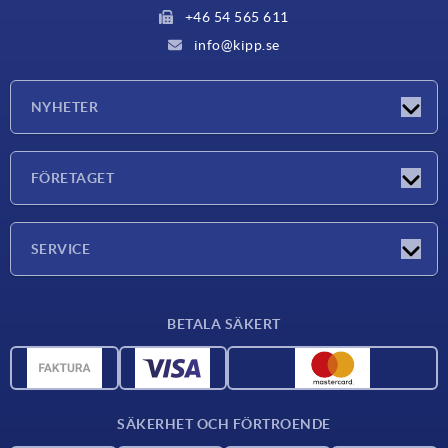
+46 54 565 611
info@kipp.se
NYHETER
Nyheter
FÖRETAGET
Mässor
Företaget
SERVICE
Leveransvillkor
BETALA SÄKERT
Materialöversikt
CAD-data
Kontakta oss
SÄKERHET OCH FÖRTROENDE