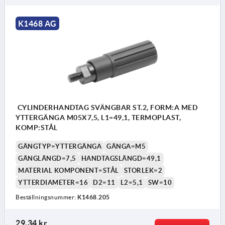
K1468 AG
CYLINDERHANDTAG SVÄNGBAR ST.2, FORM:A MED
YTTERGÄNGA M05X7,5, L1=49,1, TERMOPLAST,
KOMP:STÅL
GÄNGTYP=YTTERGÄNGA
GÄNGA=M5
GÄNGLÄNGD=7,5
HANDTAGSLÄNGD=49,1
MATERIAL KOMPONENT=STÅL
STORLEK=2
YTTERDIAMETER=16
D2=11
L2=5,1
SW=10
Beställningsnummer:
K1468.205
29,34 kr