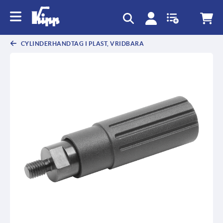
text.skipToContent
text.skipToNavigation
CYLINDERHANDTAG I PLAST, VRIDBARA