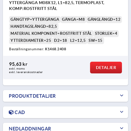
YTTERGÄNGA M08X12, L1=82,5, TERMOPLAST,
KOMP:ROSTFRITT STÅL
GÄNGTYP=YTTERGÄNGA
GÄNGA=M8
GÄNGLÄNGD=12
HANDTAGSLÄNGD=82,5
MATERIAL KOMPONENT=ROSTFRITT STÅL
STORLEK=4
YTTERDIAMETER=25
D2=18
L2=12,5
SW=15
Beställningsnummer:
K1468.2408
95,63 kr
DETALJER
exkl. moms
exkl. leveranskostnader
PRODUKTDETALJER
CAD
NEDLADDNINGAR