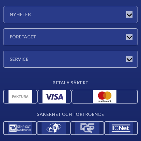
NYHETER
Nyheter
FÖRETAGET
Mässor
Företaget
SERVICE
Leveransvillkor
BETALA SÄKERT
Materialöversikt
CAD-data
Kontakta oss
SÄKERHET OCH FÖRTROENDE