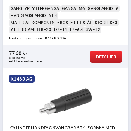
GÄNGTYP=YTTERGÄNGA
GÄNGA=M6
GÄNGLÄNGD=9
HANDTAGSLÄNGD=61,4
MATERIAL KOMPONENT=ROSTFRITT STÅL
STORLEK=3
YTTERDIAMETER=20
D2=14
L2=6,4
SW=12
Beställningsnummer:
K1468.2306
77,50 kr
DETALJER
exkl. moms
exkl. leveranskostnader
K1468 AG
CYLINDERHANDTAG SVÄNGBAR ST.4, FORM:A MED