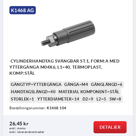
K1468 AG
CYLINDERHANDTAG SVÄNGBAR ST.1, FORM:A MED
YTTERGÄNGA M04X6, L1=40, TERMOPLAST,
KOMP:STÅL
GÄNGTYP=YTTERGÄNGA
GÄNGA=M4
GÄNGLÄNGD=6
HANDTAGSLÄNGD=40
MATERIAL KOMPONENT=STÅL
STORLEK=1
YTTERDIAMETER=14
D2=9
L2=5
SW=8
Beställningsnummer:
K1468.104
26,45 kr
DETALJER
exkl. moms
exkl. leveranskostnader