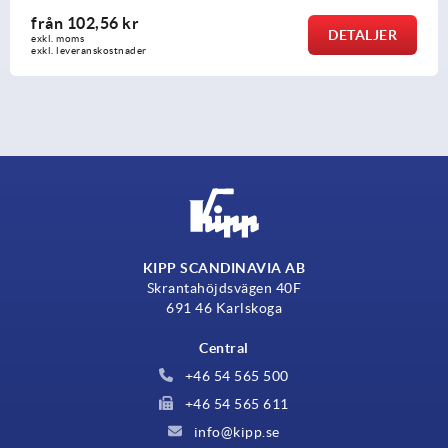
från
79,81 kr
TALJER
D
exkl. moms
exkl. leveranskostnader
KIPP SCANDINAVIA AB
Skrantahöjdsvägen 40F
691 46 Karlskoga
Central
+46 54 565 500
+46 54 565 611
info@kipp.se