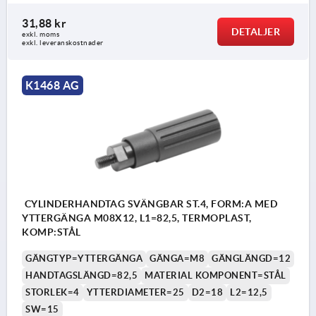
31,88 kr
DETALJER
exkl. moms
exkl. leveranskostnader
K1468 AG
CYLINDERHANDTAG SVÄNGBAR ST.4, FORM:A MED
YTTERGÄNGA M08X12, L1=82,5, TERMOPLAST,
KOMP:STÅL
GÄNGTYP=YTTERGÄNGA
GÄNGA=M8
GÄNGLÄNGD=12
HANDTAGSLÄNGD=82,5
MATERIAL KOMPONENT=STÅL
STORLEK=4
YTTERDIAMETER=25
D2=18
L2=12,5
SW=15