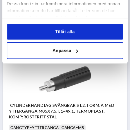
MATERIAL KOMPONENT=ROSTFRITT STÅL
STORLEK=1
Dessa kan i sin tur kombinera informationen med annan
YTTERDIAMETER=14
D2=9
L2=5
SW=8
information som du har tillhandahållit eller som de har
Beställningsnummer:
K1468.2104
samlat in när du har använt deras tjänster.
59,94 kr
Tillåt alla
DETALJER
exkl. moms
exkl. leveranskostnader
Anpassa
K1468 AG
CYLINDERHANDTAG SVÄNGBAR ST.2, FORM:A MED
YTTERGÄNGA M05X7,5, L1=49,1, TERMOPLAST,
KOMP:ROSTFRITT STÅL
GÄNGTYP=YTTERGÄNGA
GÄNGA=M5