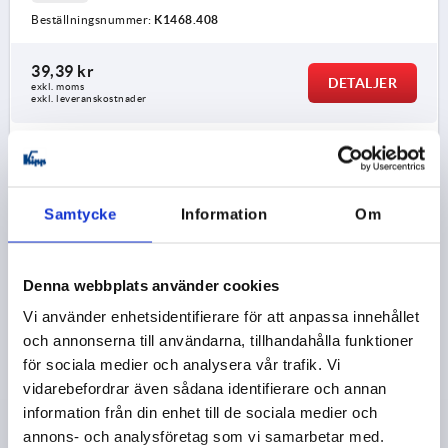
Beställningsnummer:
K1468.408
39,39 kr
DETALJER
exkl. moms
exkl. leveranskostnader
K1468 AG
Samtycke
Information
Om
Denna webbplats använder cookies
Vi använder enhetsidentifierare för att anpassa innehållet
CYLINDERHANDTAG SVÄNGBAR ST.1, FORM:A MED
och annonserna till användarna, tillhandahålla funktioner
YTTERGÄNGA M04X6, L1=40, TERMOPLAST,
för sociala medier och analysera vår trafik. Vi
KOMP:ROSTFRITT STÅL
vidarebefordrar även sådana identifierare och annan
GÄNGTYP=YTTERGÄNGA
GÄNGA=M4
GÄNGLÄNGD=6
information från din enhet till de sociala medier och
HANDTAGSLÄNGD=40
annons- och analysföretag som vi samarbetar med.