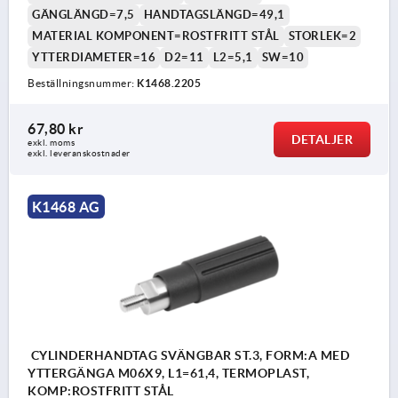
GÄNGLÄNGD=7,5
HANDTAGSLÄNGD=49,1
MATERIAL KOMPONENT=ROSTFRITT STÅL
STORLEK=2
YTTERDIAMETER=16
D2=11
L2=5,1
SW=10
Beställningsnummer:
K1468.2205
67,80 kr
DETALJER
exkl. moms
exkl. leveranskostnader
K1468 AG
CYLINDERHANDTAG SVÄNGBAR ST.3, FORM:A MED
YTTERGÄNGA M06X9, L1=61,4, TERMOPLAST,
KOMP:ROSTFRITT STÅL