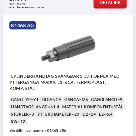
DETALJER
exkl. moms
exkl. leveranskostnader
K1468 AG
CYLINDERHANDTAG SVÄNGBAR ST.3, FORM:A MED
YTTERGÄNGA M06X9, L1=61,4, TERMOPLAST,
KOMP:STÅL
GÄNGTYP=YTTERGÄNGA
GÄNGA=M6
GÄNGLÄNGD=9
HANDTAGSLÄNGD=61,4
MATERIAL KOMPONENT=STÅL
STORLEK=3
YTTERDIAMETER=20
D2=14
L2=6,4
SW=12
Beställningsnummer:
K1468.306