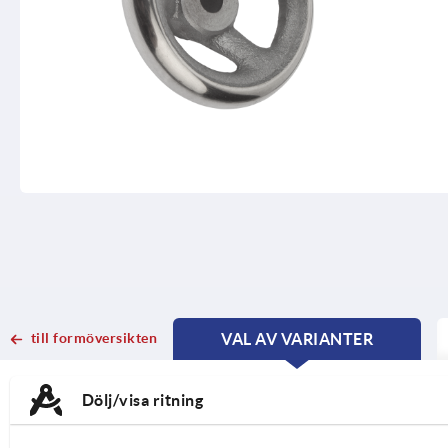
till formöversikten
VAL AV VARIANTER
CURRENT
CURRENT
TAB:
TAB:
Dölj/visa ritning