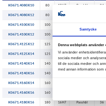
26H7
K0671.4080X10
80
10H7
Passhål
24
180
30H7
K0671.4080X12
200
80
12H7
Passhål
24
34H7
250
K0671.4100X10
100
10H7
Passhål
26
Samtycke
40H7
315
K0671.4100X12
100
12H7
Passhål
26
400
K0671.4125X12
125
12H7
Passhål
28
Denna webbplats använder 
Vi använder enhetsidentifierar
500
K0671.4125X14
125
14H7
Passhål
28
sociala medier och analysera 
K0671.4140X14
till de sociala medier och a
140
14H7
Passhål
30
med annan information som du 
K0671.4140X16
140
16H7
Passhål
30
K0671.4160X14
160
14H7
Passhål
32
K0671.4160X16
160
16H7
Passhål
32
K0671.4180X16
180
16H7
Passhål
36