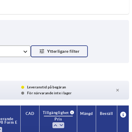
Leveranstid på begäran
För närvarande inte i lager
Tillgänglighet
CAD
Mängd
Beställ
terande
Pris
98 Form E