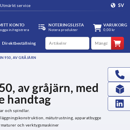
SV
Utmärkt service
MITT KONTO
NOTERINGSLISTA
VARUKORG
ogga in/registrera
Notera produkter
0,00 kr
productCode
qty
Direktbeställning
N 950, AV GRÅJÄRN
0, av gråjärn, med
de handtag
ar och spindlar.
äggningskonstruktion, mätutrustning, apparatbygge
 armaturer och verktygsmaskiner