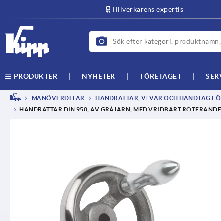
text.skipToContent
text.skipToNavigation
Tillverkarens expertis
NYHETER
FÖRETAGET
SER
PRODUKTER
MANÖVERDELAR
HANDRATTAR, VEVAR OCH HANDTAG FÖR
HANDRATTAR DIN 950, AV GRÅJÄRN, MED VRIDBART ROTERAND