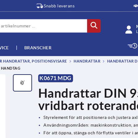
Snabb leverans
L
VICE
BRANSCHER
 HANDRATTAR, POSITIONSVISARE
HANDRATTAR
HANDRATTAR DI
E HANDTAG
K0671 MDG
Handrattar DIN 95
vridbart roteran
Styrelement för att positionera och justera axl
Användningsområden: maskinkonstruktion, anl
För att öppna, stänga och förflytta ventiler i