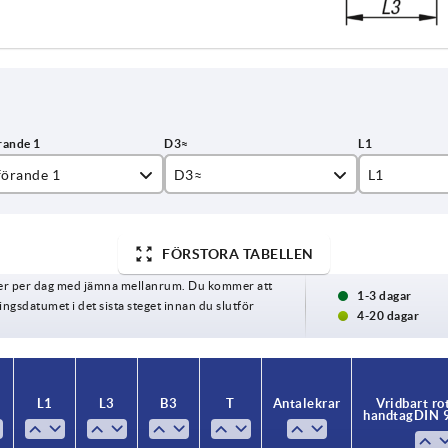
förande 1
D3≈
L1
sshål
FÖRSTORA TABELLEN
sshål med spår
24
16
ger per dag med jämna mellanrum. Du kommer att
1-3 dagar
gsdatumet i det sista steget innan du slutför
26
17
4-20 dagar
28
18
30
19
L1
L3
B3
T
Antal ekrar
Vridbart ro
handtag DIN 
32
20