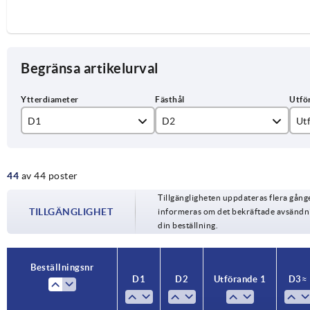
Begränsa artikelurval
D1
D2
Ut
10H7
Pa
44
av 44 poster
12H7
pa
80
Tillgängligheten uppdateras flera gån
14H7
TILLGÄNGLIGHET
informeras om det bekräftade avsändnin
100
din beställning.
16H7
125
18H7
Beställningsnr
140
D1
D2
Utförande 1
D3≈
22H7
160