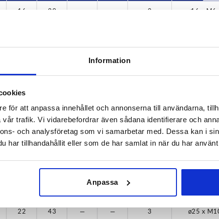
16
29
—
—
3
ø16 x M6 
36
22
38
24
16
29
—
—
3
ø16 x M6 
45
28
17
33
—
—
3
ø16 x M6 
Information
53
33
17
33
—
—
3
ø16 x M6 
65
38
18
36
—
—
3
ø20 x M8
cookies
e för att anpassa innehållet och annonserna till användarna, tillh
78
45
18
36
—
—
3
ø20 x M8
vår trafik. Vi vidarebefordrar även sådana identifierare och anna
nnons- och analysföretag som vi samarbetar med. Dessa kan i sin
19
39
—
—
3
ø20 x M8
har tillhandahållit eller som de har samlat in när du har använt 
19
39
—
—
3
ø20 x M8
20
40
—
—
3
ø25 x M1
Anpassa
20
40
—
—
3
ø25 x M1
22
43
—
—
3
ø25 x M1