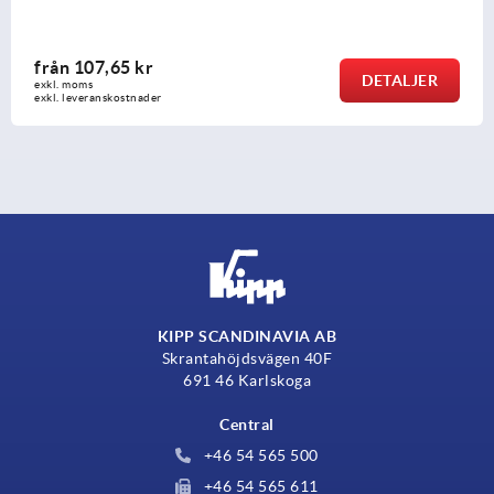
från
244,63 kr
DETALJE
exkl. moms
exkl. leveranskostnader
KIPP SCANDINAVIA AB
Skrantahöjdsvägen 40F
691 46 Karlskoga
Central
+46 54 565 500
+46 54 565 611