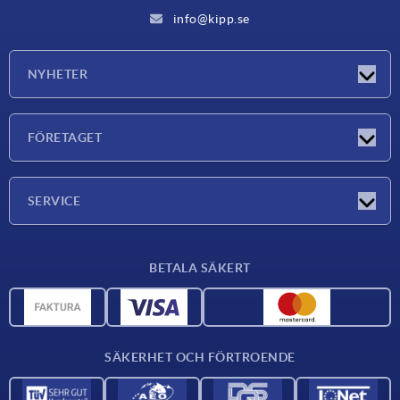
info@kipp.se
NYHETER
Nyheter
FÖRETAGET
Mässor
Företaget
SERVICE
Leveransvillkor
BETALA SÄKERT
Materialöversikt
CAD-data
Kontakta oss
SÄKERHET OCH FÖRTROENDE