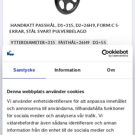
HANDRATT PASSHÅL, D1=315, D2=26H9, FORM:C 5-
EKRAR, STÅL SVART PULVERBELAGD
YTTERDIAMETER=315
FÄSTHÅL=26H9
D3=55
FORM=C
FORM-TYP=5-EKRAR
L1=35
L2=33
HÖJD=64
TJOCKLEK=2,5
ANTAL EKRAR=5
Beställningsnummer:
K1875.0315X26
Samtycke
Information
Om
368,47 kr
DETALJER
exkl. moms
exkl. leveranskostnader
Denna webbplats använder cookies
Vi använder enhetsidentifierare för att anpassa innehållet
K1875 C
och annonserna till användarna, tillhandahålla funktioner
för sociala medier och analysera vår trafik. Vi
vidarebefordrar även sådana identifierare och annan
information från din enhet till de sociala medier och