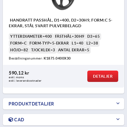
HANDRATT PASSHÅL, D1=400, D2=30H9, FORM:C 5-
EKRAR, STÅL SVART PULVERBELAGD
YTTERDIAMETER=400
FÄSTHÅL=30H9
D3=65
FORM=C
FORM-TYP=5-EKRAR
L1=40
L2=38
HÖJD=82
TJOCKLEK=3
ANTAL EKRAR=5
Beställningsnummer:
K1875.0400X30
590,12 kr
DETALJER
exkl. moms
exkl. leveranskostnader
PRODUKTDETALJER
CAD