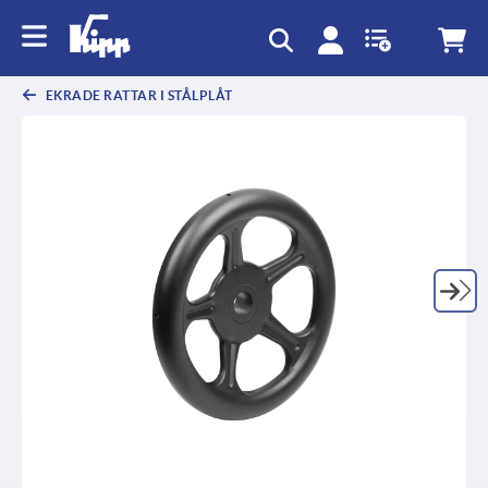
text.skipToContent
text.skipToNavigation
EKRADE RATTAR I STÅLPLÅT