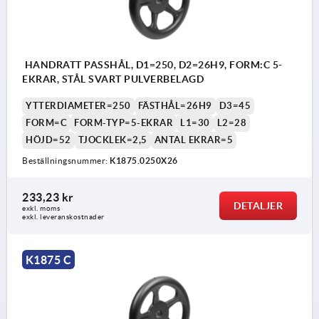
HANDRATT PASSHÅL, D1=250, D2=26H9, FORM:C 5-
EKRAR, STÅL SVART PULVERBELAGD
YTTERDIAMETER=250
FÄSTHÅL=26H9
D3=45
FORM=C
FORM-TYP=5-EKRAR
L1=30
L2=28
HÖJD=52
TJOCKLEK=2,5
ANTAL EKRAR=5
Beställningsnummer:
K1875.0250X26
233,23 kr
DETALJER
exkl. moms
exkl. leveranskostnader
K1875 C