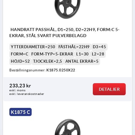
HANDRATT PASSHÅL, D1=250, D2=22H9, FORM:C 5-
EKRAR, STÅL SVART PULVERBELAGD
YTTERDIAMETER=250
FÄSTHÅL=22H9
D3=45
FORM=C
FORM-TYP=5-EKRAR
L1=30
L2=28
HÖJD=52
TJOCKLEK=2,5
ANTAL EKRAR=5
Beställningsnummer:
K1875.0250X22
233,23 kr
DETALJER
exkl. moms
exkl. leveranskostnader
K1875 C