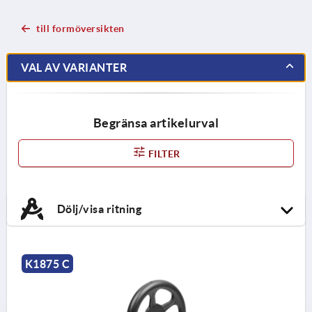
till formöversikten
VAL AV VARIANTER
Begränsa artikelurval
FILTER
Dölj/visa ritning
K1875 C