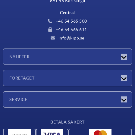
691 46 Karlskoga
Central
+46 54 565 500
+46 54 565 611
info@kipp.se
NYHETER
Nyheter
FÖRETAGET
Mässor
Företaget
SERVICE
Leveransvillkor
BETALA SÄKERT
Materialöversikt
CAD-data