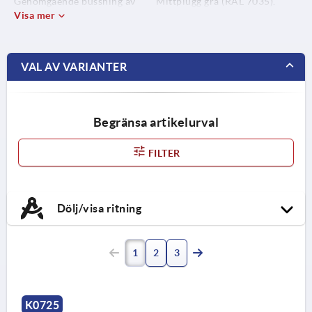
Genomgående bussning av
Mittplugg grå (RAL 7035).
stål.
Visa mer
Genomgående bussning
brunerad.
VAL AV VARIANTER
Begränsa artikelurval
FILTER
Dölj/visa ritning
1
2
3
K0725