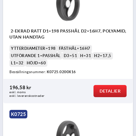
2-EKRAD RATT D1=198 PASSHÅL D2=16H7, POLYAMID,
UTAN HANDTAG
YTTERDIAMETER=198
FÄSTHÅL=16H7
UTFÖRANDE 1=PASSHÅL
D3=51
H=31
H2=17,5
L1=32
HÖJD=60
Beställningsnummer:
K0725.0200X16
196,58 kr
DETALJER
exkl. moms
exkl. leveranskostnader
K0725