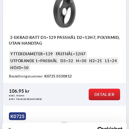
2-EKRAD RATT D1=129 PASSHÅL D2=12H7, POLYAMID,
UTAN HANDTAG
YTTERDIAMETER=129
FÄSTHÅL=12H7
UTFÖRANDE 1=PASSHÅL
D3=32
H=30
H2=21
L1=24
HÖJD=50
Beställningsnummer:
K0725.0130X12
106,95 kr
DETALJER
exkl. moms
exkl. leveranskostnader
K0725