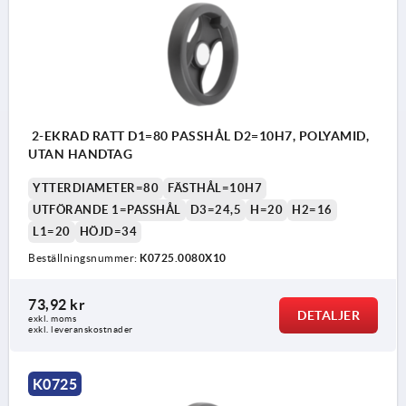
2-EKRAD RATT D1=80 PASSHÅL D2=10H7, POLYAMID,
UTAN HANDTAG
YTTERDIAMETER=80
FÄSTHÅL=10H7
UTFÖRANDE 1=PASSHÅL
D3=24,5
H=20
H2=16
L1=20
HÖJD=34
Beställningsnummer:
K0725.0080X10
73,92 kr
DETALJER
exkl. moms
exkl. leveranskostnader
K0725