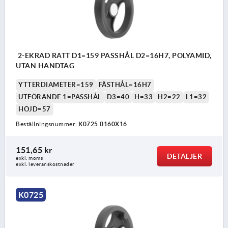
2-EKRAD RATT D1=159 PASSHÅL D2=16H7, POLYAMID,
UTAN HANDTAG
YTTERDIAMETER=159
FÄSTHÅL=16H7
UTFÖRANDE 1=PASSHÅL
D3=40
H=33
H2=22
L1=32
HÖJD=57
Beställningsnummer:
K0725.0160X16
151,65 kr
DETALJER
exkl. moms
exkl. leveranskostnader
K0725