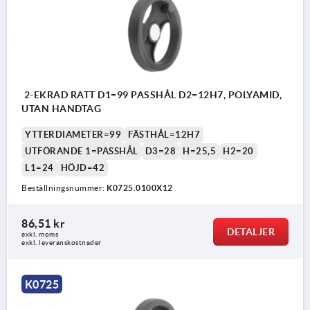
2-EKRAD RATT D1=99 PASSHÅL D2=12H7, POLYAMID,
UTAN HANDTAG
YTTERDIAMETER=99
FÄSTHÅL=12H7
UTFÖRANDE 1=PASSHÅL
D3=28
H=25,5
H2=20
L1=24
HÖJD=42
Beställningsnummer:
K0725.0100X12
86,51 kr
DETALJER
exkl. moms
exkl. leveranskostnader
K0725