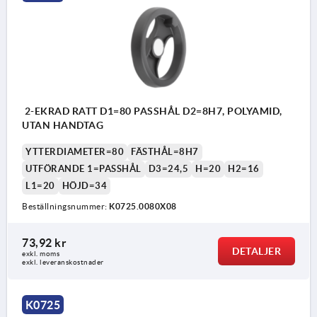
2-EKRAD RATT D1=80 PASSHÅL D2=8H7, POLYAMID,
UTAN HANDTAG
YTTERDIAMETER=80
FÄSTHÅL=8H7
UTFÖRANDE 1=PASSHÅL
D3=24,5
H=20
H2=16
L1=20
HÖJD=34
Beställningsnummer:
K0725.0080X08
73,92 kr
DETALJER
exkl. moms
exkl. leveranskostnader
K0725