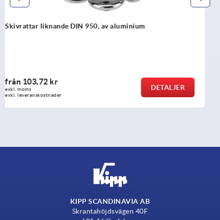
Skivrattar av aluminium med vridbart cylinderhandtag
från
188,50 kr
DETALJER
exkl. moms
exkl. leveranskostnader
KIPP SCANDINAVIA AB
Skrantahöjdsvägen 40F