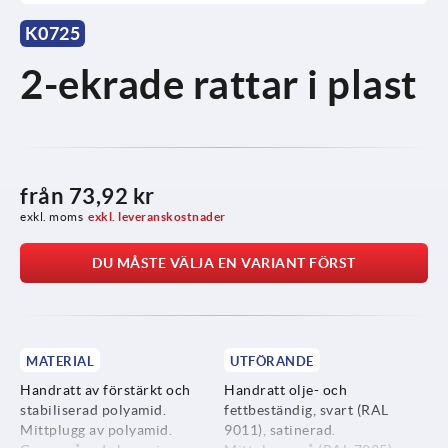
K0725
2-ekrade rattar i plast
från
73,92 kr
exkl. moms
exkl. leveranskostnader
DU MÅSTE VÄLJA EN VARIANT FÖRST
MATERIAL
UTFÖRANDE
Handratt av förstärkt och
Handratt olje- och
stabiliserad polyamid.
fettbeständig, svart (RAL
Mittplugg av polyamid.
9011), satinerad.