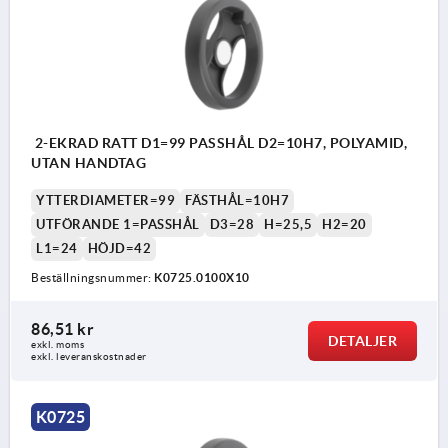
2-EKRAD RATT D1=99 PASSHÅL D2=10H7, POLYAMID,
UTAN HANDTAG
YTTERDIAMETER=99
FÄSTHÅL=10H7
UTFÖRANDE 1=PASSHÅL
D3=28
H=25,5
H2=20
L1=24
HÖJD=42
Beställningsnummer:
K0725.0100X10
86,51 kr
DETALJER
exkl. moms
exkl. leveranskostnader
K0725