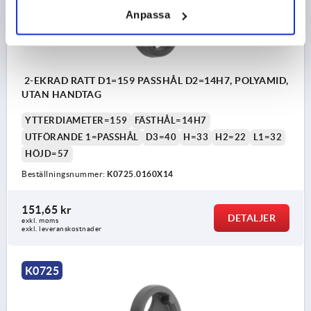
Anpassa
2-EKRAD RATT D1=159 PASSHÅL D2=14H7, POLYAMID,
UTAN HANDTAG
YTTERDIAMETER=159
FÄSTHÅL=14H7
UTFÖRANDE 1=PASSHÅL
D3=40
H=33
H2=22
L1=32
HÖJD=57
Beställningsnummer:
K0725.0160X14
151,65 kr
DETALJER
exkl. moms
exkl. leveranskostnader
K0725