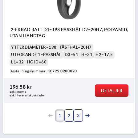
2-EKRAD RATT D1=198 PASSHÅL D2=20H7, POLYAMID,
UTAN HANDTAG
YTTERDIAMETER=198
FÄSTHÅL=20H7
UTFÖRANDE 1=PASSHÅL
D3=51
H=31
H2=17,5
L1=32
HÖJD=60
Beställningsnummer:
K0725.0200X20
196,58 kr
DETALJER
exkl. moms
exkl. leveranskostnader
1
2
3