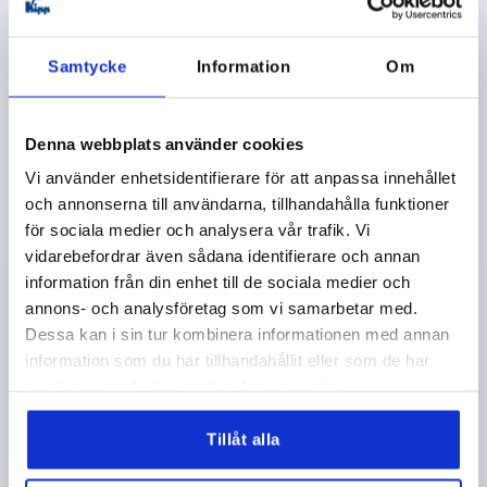
Samtycke
Information
Om
2-EKRAD RATT D1=129 PASSHÅL D2=14H7, POLYAMID,
Denna webbplats använder cookies
UTAN HANDTAG
Vi använder enhetsidentifierare för att anpassa innehållet
YTTERDIAMETER=129
FÄSTHÅL=14H7
och annonserna till användarna, tillhandahålla funktioner
UTFÖRANDE 1=PASSHÅL
D3=32
H=30
H2=21
L1=24
för sociala medier och analysera vår trafik. Vi
HÖJD=50
vidarebefordrar även sådana identifierare och annan
information från din enhet till de sociala medier och
Beställningsnummer:
K0725.0130X14
annons- och analysföretag som vi samarbetar med.
Dessa kan i sin tur kombinera informationen med annan
106,95 kr
DETALJER
exkl. moms
information som du har tillhandahållit eller som de har
exkl. leveranskostnader
samlat in när du har använt deras tjänster.
K0725
Tillåt alla