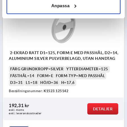
K1523 E
Anpassa
2-EKRAD RATT D1=125, FORM:E MED PASSHÅL, D2=14,
ALUMINIUM SILVER PULVERBELAGD, UTAN HANDTAG
FÄRG GRUNDKROPP=SILVER
YTTERDIAMETER=125
FÄSTHÅL=14
FORM=E
FORM-TYP=MED PASSHÅL
D3=31
L1=18
HÖJD=36
H=17,6
Beställningsnummer:
K1523.125142
192,31 kr
DETALJER
exkl. moms
exkl. leveranskostnader