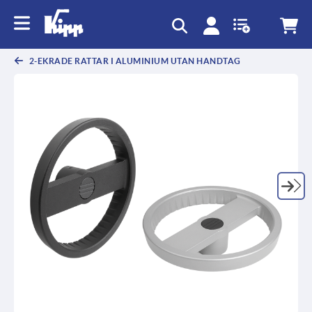
text.skipToContent
text.skipToNavigation
2-EKRADE RATTAR I ALUMINIUM UTAN HANDTAG