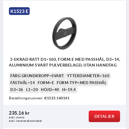
K1523 E
2-EKRAD RATT D1=160, FORM:E MED PASSHÅL, D2=14,
ALUMINIUM SVART PULVERBELAGD, UTAN HANDTAG
FÄRG GRUNDKROPP=SVART
YTTERDIAMETER=160
FÄSTHÅL=14
FORM=E
FORM-TYP=MED PASSHÅL
D3=36
L1=20
HÖJD=40
H=19,4
Beställningsnummer:
K1523.160141
235,16 kr
DETALJER
exkl. moms
exkl. leveranskostnader