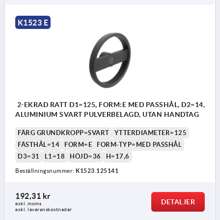
K1523 E
2-EKRAD RATT D1=125, FORM:E MED PASSHÅL, D2=14,
ALUMINIUM SVART PULVERBELAGD, UTAN HANDTAG
FÄRG GRUNDKROPP=SVART
YTTERDIAMETER=125
FÄSTHÅL=14
FORM=E
FORM-TYP=MED PASSHÅL
D3=31
L1=18
HÖJD=36
H=17,6
Beställningsnummer:
K1523.125141
192,31 kr
DETALJER
exkl. moms
exkl. leveranskostnader