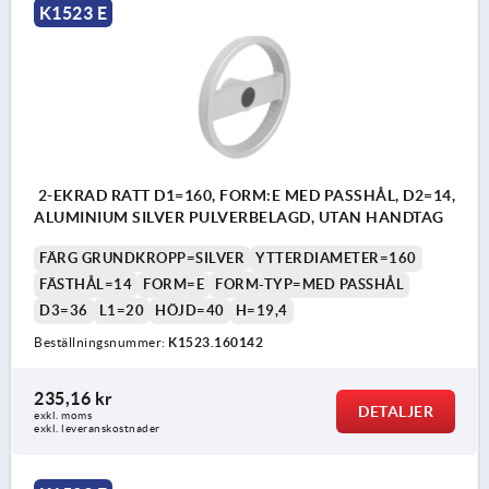
K1523 E
2-EKRAD RATT D1=160, FORM:E MED PASSHÅL, D2=14,
ALUMINIUM SILVER PULVERBELAGD, UTAN HANDTAG
FÄRG GRUNDKROPP=SILVER
YTTERDIAMETER=160
FÄSTHÅL=14
FORM=E
FORM-TYP=MED PASSHÅL
D3=36
L1=20
HÖJD=40
H=19,4
Beställningsnummer:
K1523.160142
235,16 kr
DETALJER
exkl. moms
exkl. leveranskostnader