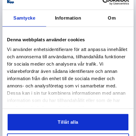
K1523 E
Samtycke
Information
Om
Denna webbplats använder cookies
Vi använder enhetsidentifierare för att anpassa innehållet
och annonserna till användarna, tillhandahålla funktioner
2-EKRAD RATT D1=125, FORM:E MED PASSHÅL, D2=12,
för sociala medier och analysera vår trafik. Vi
ALUMINIUM SILVER PULVERBELAGD, UTAN HANDTAG
vidarebefordrar även sådana identifierare och annan
FÄRG GRUNDKROPP=SILVER
YTTERDIAMETER=125
information från din enhet till de sociala medier och
FÄSTHÅL=12
FORM=E
FORM-TYP=MED PASSHÅL
annons- och analysföretag som vi samarbetar med.
D3=31
L1=18
HÖJD=36
H=17,6
Dessa kan i sin tur kombinera informationen med annan
Beställningsnummer:
K1523.125122
information som du har tillhandahållit eller som de har
samlat in när du har använt deras tjänster.
192,31 kr
DETALJER
exkl. moms
Tillåt alla
exkl. leveranskostnader