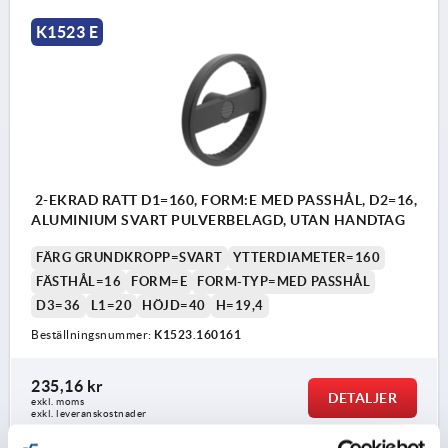
K1523 E
2-EKRAD RATT D1=160, FORM:E MED PASSHÅL, D2=16,
ALUMINIUM SVART PULVERBELAGD, UTAN HANDTAG
FÄRG GRUNDKROPP=SVART
YTTERDIAMETER=160
FÄSTHÅL=16
FORM=E
FORM-TYP=MED PASSHÅL
D3=36
L1=20
HÖJD=40
H=19,4
Beställningsnummer:
K1523.160161
235,16 kr
DETALJER
exkl. moms
exkl. leveranskostnader