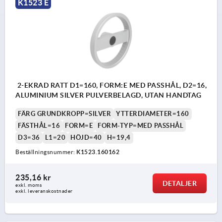
K1523 E
2-EKRAD RATT D1=160, FORM:E MED PASSHÅL, D2=16,
ALUMINIUM SILVER PULVERBELAGD, UTAN HANDTAG
FÄRG GRUNDKROPP=SILVER
YTTERDIAMETER=160
FÄSTHÅL=16
FORM=E
FORM-TYP=MED PASSHÅL
D3=36
L1=20
HÖJD=40
H=19,4
Beställningsnummer:
K1523.160162
235,16 kr
DETALJER
exkl. moms
exkl. leveranskostnader