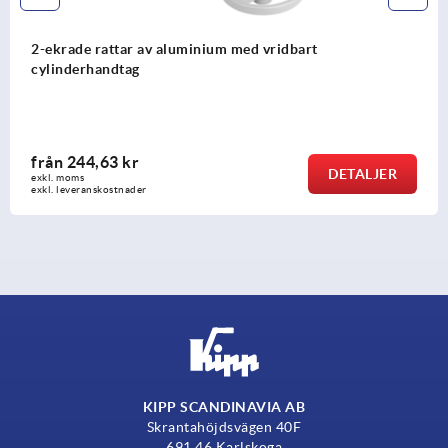
 med vridbart
2-ekrade rattar av aluminiu
från
107,65 kr
DETALJER
exkl. moms
exkl. leveranskostnader
KIPP SCANDINAVIA AB
Skrantahöjdsvägen 40F
691 46 Karlskoga