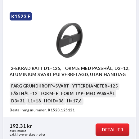
K1523 E
2-EKRAD RATT D1=125, FORM:E MED PASSHÅL, D2=12,
ALUMINIUM SVART PULVERBELAGD, UTAN HANDTAG
FÄRG GRUNDKROPP=SVART
YTTERDIAMETER=125
FÄSTHÅL=12
FORM=E
FORM-TYP=MED PASSHÅL
D3=31
L1=18
HÖJD=36
H=17,6
Beställningsnummer:
K1523.125121
192,31 kr
DETALJER
exkl. moms
exkl. leveranskostnader