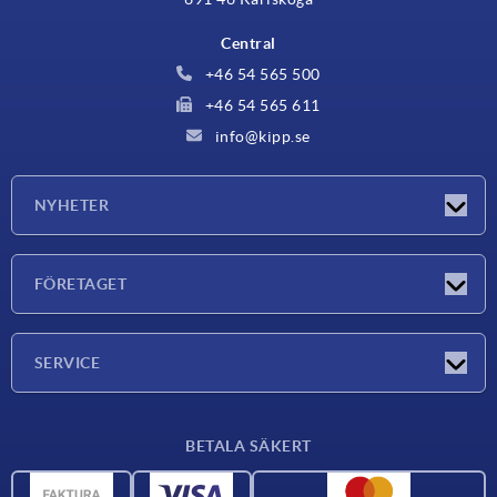
Central
+46 54 565 500
+46 54 565 611
info@kipp.se
NYHETER
Nyheter
FÖRETAGET
Mässor
Företaget
SERVICE
Leveransvillkor
BETALA SÄKERT
Materialöversikt
CAD-data