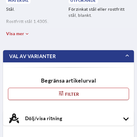
MATERIAL
UTFÖRANDE
Stål.
Förzinkat stål eller rostfritt
stål, blankt.
Rostfritt stål 1.4305.
Rostfritt stål A4 1.4401.
Visa mer
VAL AV VARIANTER
Begränsa artikelurval
FILTER
Dölj/visa ritning