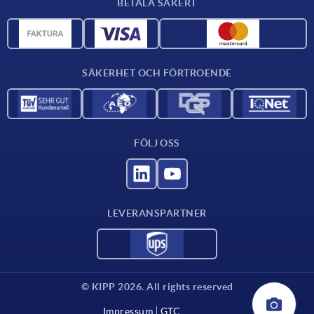
BETALA SÄKERT
Materialöversikt
CAD-data
Kontakta oss
SÄKERHET OCH FÖRTROENDE
FÖLJ OSS
LEVERANSPARTNER
© KIPP 2026. All rights reserved
Impressum
GTC