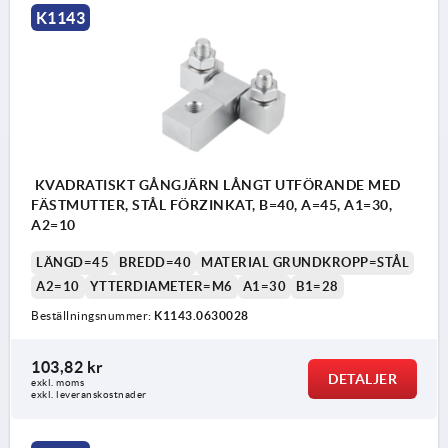
K1143
KVADRATISKT GÅNGJÄRN LÅNGT UTFÖRANDE MED
FÄSTMUTTER, STÅL FÖRZINKAT, B=40, A=45, A1=30,
A2=10
LÄNGD=45
BREDD=40
MATERIAL GRUNDKROPP=STÅL
A2=10
YTTERDIAMETER=M6
A1=30
B1=28
Beställningsnummer:
K1143.0630028
103,82 kr
DETALJER
exkl. moms
exkl. leveranskostnader