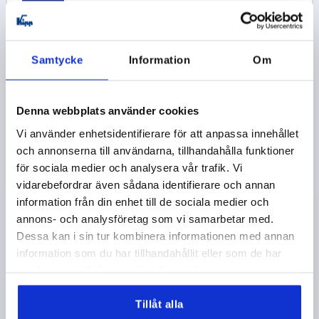
K1143
Samtycke
Information
Om
Denna webbplats använder cookies
KVADRATISKT GÅNGJÄRN LÅNGT UTFÖRANDE MED
Vi använder enhetsidentifierare för att anpassa innehållet
FÄSTMUTTER, ROSTFRITT STÅL 1.4305, B=51, A=50,
och annonserna till användarna, tillhandahålla funktioner
A1=29, A2=14
för sociala medier och analysera vår trafik. Vi
LÄNGD=50
BREDD=51
vidarebefordrar även sådana identifierare och annan
MATERIAL GRUNDKROPP=ROSTFRITT STÅL
A2=14
information från din enhet till de sociala medier och
YTTERDIAMETER=M8
A1=29
B1=35
annons- och analysföretag som vi samarbetar med.
Dessa kan i sin tur kombinera informationen med annan
Beställningsnummer:
K1143.10829035
information som du har tillhandahållit eller som de har
samlat in när du har använt deras tjänster.
339,79 kr
DETALJER
exkl. moms
exkl. leveranskostnader
Tillåt alla