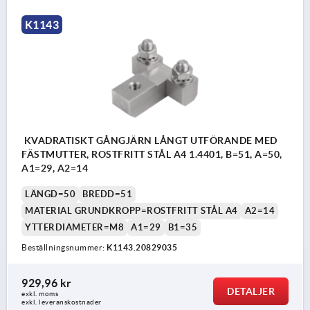
K1143
KVADRATISKT GÅNGJÄRN LÅNGT UTFÖRANDE MED
FÄSTMUTTER, ROSTFRITT STÅL A4 1.4401, B=51, A=50,
A1=29, A2=14
LÄNGD=50
BREDD=51
MATERIAL GRUNDKROPP=ROSTFRITT STÅL A4
A2=14
YTTERDIAMETER=M8
A1=29
B1=35
Beställningsnummer:
K1143.20829035
929,96 kr
DETALJER
exkl. moms
exkl. leveranskostnader