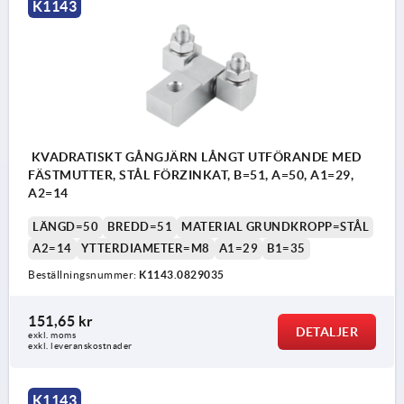
K1143
KVADRATISKT GÅNGJÄRN LÅNGT UTFÖRANDE MED
FÄSTMUTTER, STÅL FÖRZINKAT, B=51, A=50, A1=29,
A2=14
LÄNGD=50
BREDD=51
MATERIAL GRUNDKROPP=STÅL
A2=14
YTTERDIAMETER=M8
A1=29
B1=35
Beställningsnummer:
K1143.0829035
151,65 kr
DETALJER
exkl. moms
exkl. leveranskostnader
K1143