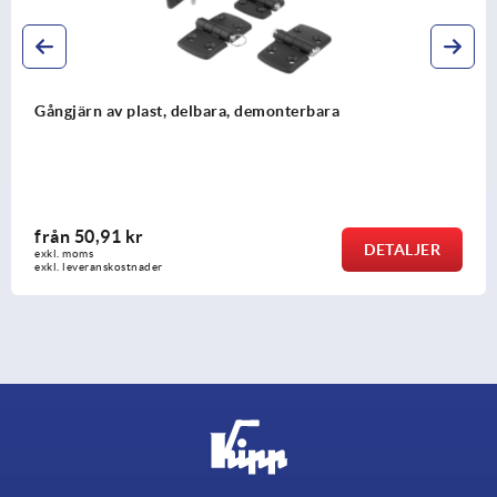
Gångjärn i rostfritt stål 1.4401 polerade eller blästrade,
kantig form
från
131,86 kr
DETALJER
exkl. moms
exkl. leveranskostnader