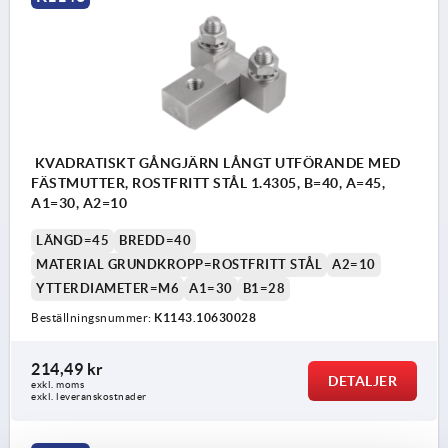
KVADRATISKT GÅNGJÄRN LÅNGT UTFÖRANDE MED
FÄSTMUTTER, ROSTFRITT STÅL 1.4305, B=40, A=45,
A1=30, A2=10
LÄNGD=45
BREDD=40
MATERIAL GRUNDKROPP=ROSTFRITT STÅL
A2=10
YTTERDIAMETER=M6
A1=30
B1=28
Beställningsnummer:
K1143.10630028
214,49 kr
DETALJER
exkl. moms
exkl. leveranskostnader