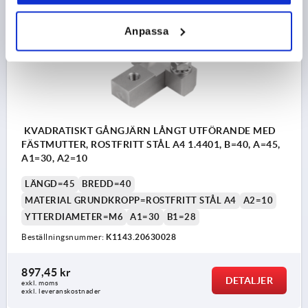
K1143
Anpassa
KVADRATISKT GÅNGJÄRN LÅNGT UTFÖRANDE MED
FÄSTMUTTER, ROSTFRITT STÅL A4 1.4401, B=40, A=45,
A1=30, A2=10
LÄNGD=45
BREDD=40
MATERIAL GRUNDKROPP=ROSTFRITT STÅL A4
A2=10
YTTERDIAMETER=M6
A1=30
B1=28
Beställningsnummer:
K1143.20630028
897,45 kr
DETALJER
exkl. moms
exkl. leveranskostnader