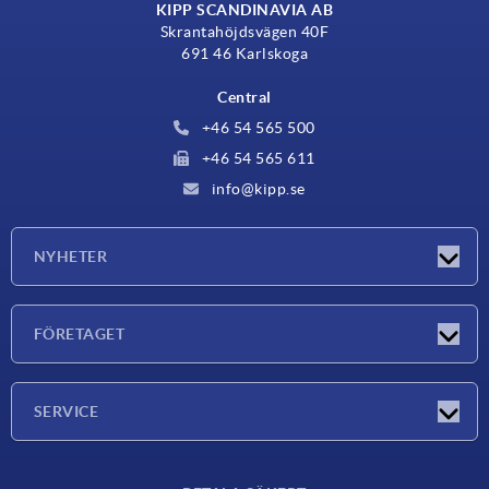
KIPP SCANDINAVIA AB
Skrantahöjdsvägen 40F
691 46 Karlskoga
Central
+46 54 565 500
+46 54 565 611
info@kipp.se
NYHETER
Nyheter
FÖRETAGET
Mässor
Företaget
SERVICE
Leveransvillkor