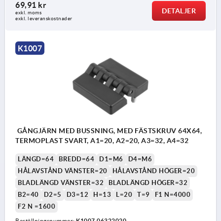
69,91 kr
DETALJER
exkl. moms
exkl. leveranskostnader
K1007
GÅNGJÄRN MED BUSSNING, MED FÄSTSKRUV 64X64,
TERMOPLAST SVART, A1=20, A2=20, A3=32, A4=32
LÄNGD=64
BREDD=64
D1=M6
D4=M6
HÅLAVSTÅND VÄNSTER=20
HÅLAVSTÅND HÖGER=20
BLADLÄNGD VÄNSTER=32
BLADLÄNGD HÖGER=32
B2=40
D2=5
D3=12
H=13
L=20
T=9
F1 N=4000
F2 N =1600
Beställningsnummer:
K1007.06322020