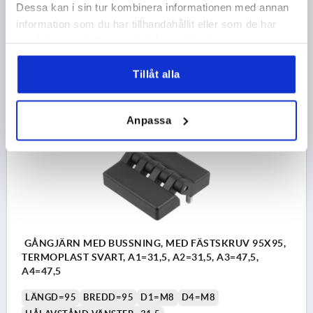
Dessa kan i sin tur kombinera informationen med annan
F2 N =1600
information som du har tillhandahållit eller som de har
Beställningsnummer:
K1007.08322020
samlat in när du har använt deras tjänster.
89,30 kr
DETALJER
Tillåt alla
exkl. moms
exkl. leveranskostnader
Anpassa
K1007
GÅNGJÄRN MED BUSSNING, MED FÄSTSKRUV 95X95,
TERMOPLAST SVART, A1=31,5, A2=31,5, A3=47,5,
A4=47,5
LÄNGD=95
BREDD=95
D1=M8
D4=M8