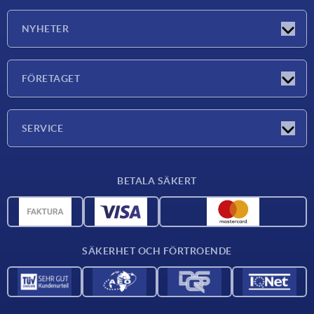
NYHETER
Nyheter
FÖRETAGET
Mässor
Företaget
SERVICE
Leveransvillkor
BETALA SÄKERT
Materialöversikt
CAD-data
Kontakta oss
SÄKERHET OCH FÖRTROENDE