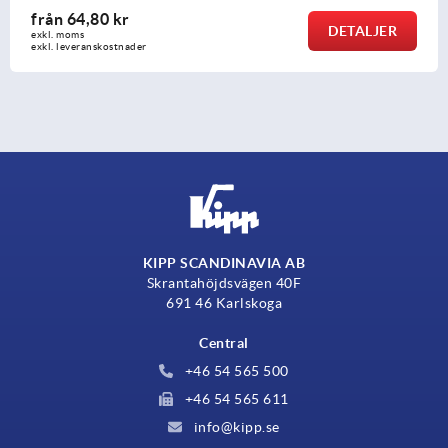
från
142,20 kr
DETALJER
exkl. moms
exkl. leveranskostnader
KIPP SCANDINAVIA AB
Skrantahöjdsvägen 40F
691 46 Karlskoga
Central
+46 54 565 500
+46 54 565 611
info@kipp.se