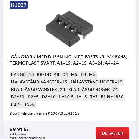
K1007
GÅNGJÄRN MED BUSSNING, MED FÄSTSKRUV 48X48,
TERMOPLAST SVART, A1=15, A2=15, A3=24, A4=24
LÄNGD=48
BREDD=48
D1=M5
D4=M5
HÅLAVSTÅND VÄNSTER=15
HÅLAVSTÅND HÖGER=15
BLADLÄNGD VÄNSTER=24
BLADLÄNGD HÖGER=24
B2=30
D2=5
D3=10
H=10,5
L=15
T=7
F1 N=1850
F2 N =1350
Beställningsnummer:
K1007.05241515
69,91 kr
DETALJER
exkl. moms
exkl. leveranskostnader