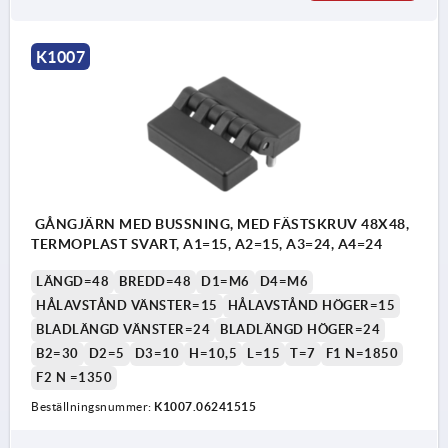
K1007
GÅNGJÄRN MED BUSSNING, MED FÄSTSKRUV 48X48,
TERMOPLAST SVART, A1=15, A2=15, A3=24, A4=24
LÄNGD=48
BREDD=48
D1=M6
D4=M6
HÅLAVSTÅND VÄNSTER=15
HÅLAVSTÅND HÖGER=15
BLADLÄNGD VÄNSTER=24
BLADLÄNGD HÖGER=24
B2=30
D2=5
D3=10
H=10,5
L=15
T=7
F1 N=1850
F2 N =1350
Beställningsnummer:
K1007.06241515