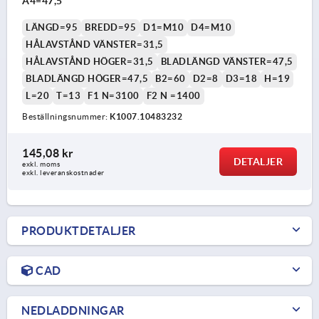
A4=47,5
LÄNGD=95
BREDD=95
D1=M10
D4=M10
HÅLAVSTÅND VÄNSTER=31,5
HÅLAVSTÅND HÖGER=31,5
BLADLÄNGD VÄNSTER=47,5
BLADLÄNGD HÖGER=47,5
B2=60
D2=8
D3=18
H=19
L=20
T=13
F1 N=3100
F2 N =1400
Beställningsnummer:
K1007.10483232
145,08 kr
DETALJER
exkl. moms
exkl. leveranskostnader
PRODUKTDETALJER
CAD
NEDLADDNINGAR