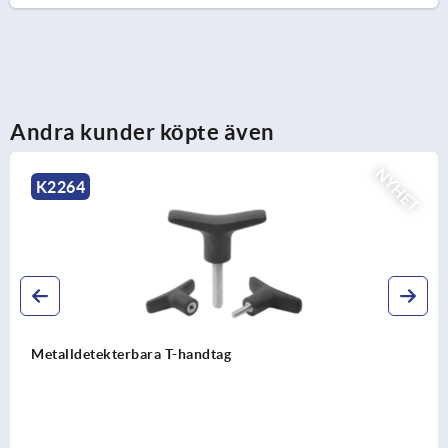
Andra kunder köpte även
NYHET
K0790
Kulspärrbultar med hög skjuvhållfast