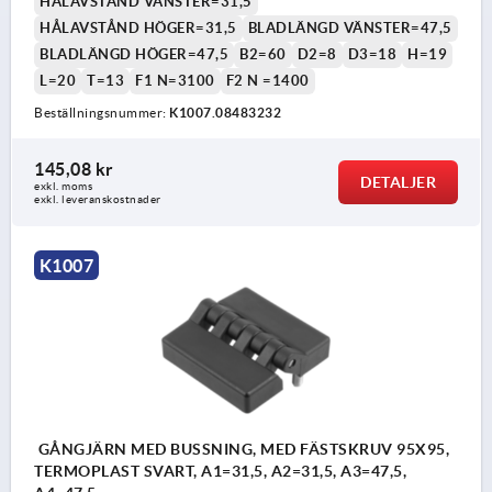
HÅLAVSTÅND VÄNSTER=31,5
HÅLAVSTÅND HÖGER=31,5
BLADLÄNGD VÄNSTER=47,5
BLADLÄNGD HÖGER=47,5
B2=60
D2=8
D3=18
H=19
L=20
T=13
F1 N=3100
F2 N =1400
Beställningsnummer:
K1007.08483232
145,08 kr
DETALJER
exkl. moms
exkl. leveranskostnader
K1007
GÅNGJÄRN MED BUSSNING, MED FÄSTSKRUV 95X95,
TERMOPLAST SVART, A1=31,5, A2=31,5, A3=47,5,