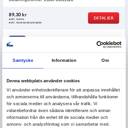
89,30 kr
DETALJER
exkl. moms
exkl. leveranskostnader
K1007
Samtycke
Information
Om
Denna webbplats använder cookies
GÅNGJÄRN MED BUSSNING, MED FÄSTSKRUV 64X64,
Vi använder enhetsidentifierare för att anpassa innehållet
TERMOPLAST SVART, A1=20, A2=20, A3=32, A4=32
och annonserna till användarna, tillhandahålla funktioner
för sociala medier och analysera vår trafik. Vi
LÄNGD=64
BREDD=64
D1=M8
D4=M8
vidarebefordrar även sådana identifierare och annan
HÅLAVSTÅND VÄNSTER=20
HÅLAVSTÅND HÖGER=20
information från din enhet till de sociala medier och
BLADLÄNGD VÄNSTER=32
BLADLÄNGD HÖGER=32
annons- och analysföretag som vi samarbetar med.
B2=40
D2=5
D3=12
H=13
L=20
T=9
F1 N=4000