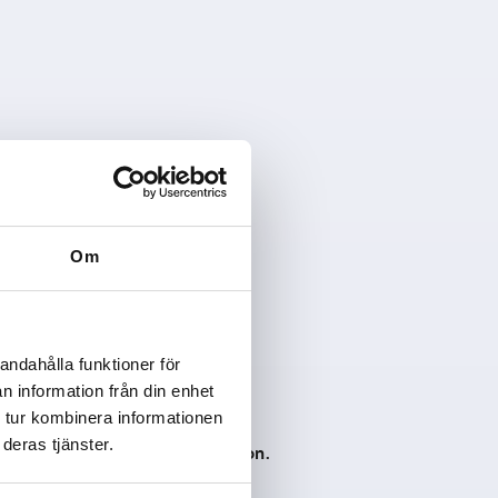
Om
andahålla funktioner för
n information från din enhet
 tur kombinera informationen
deras tjänster.
er service for more information.