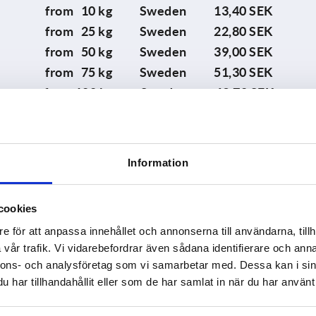
from 10 kg Sweden 13,40 SEK
from 25 kg Sweden 22,80 SEK
from 50 kg Sweden 39,00 SEK
from 75 kg Sweden 51,30 SEK
from 100 kg Sweden 63,70 SEK
from 125 kg Sweden 76,00 SEK
from 150 kg Sweden 88,30 SEK
from 175 kg Sweden 100,60 SEK
Information
from 225 kg Sweden 120,60 SEK
from 300 kg Sweden 140,60 SEK
cookies
e för att anpassa innehållet och annonserna till användarna, tillh
vår trafik. Vi vidarebefordrar även sådana identifierare och anna
Price scale UPS Express
nnons- och analysföretag som vi samarbetar med. Dessa kan i sin
har tillhandahållit eller som de har samlat in när du har använt 
 costs depend on various factors. Please contact our custom