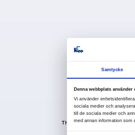
Samtycke
Denna webbplats använder 
Vi använder enhetsidentifierar
sociala medier och analysera 
till de sociala medier och a
med annan information som du 
The individual express shipping