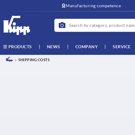
text.skipToContent
text.skipToNavigation
Manufacturing competence
NEWS
COMPANY
SERVICE
PRODUCTS
SHIPPING COSTS