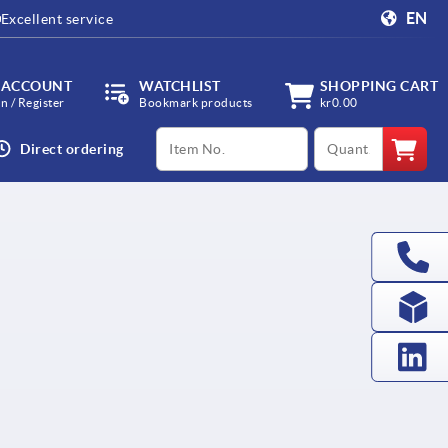
EN
Excellent service
 ACCOUNT
WATCHLIST
SHOPPING CART
in / Register
Bookmark products
kr0.00
productCode
qty
Direct ordering