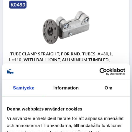
K0483
TUBE CLAMP STRAIGHT, FOR RND. TUBES, A=30,1,
L=110, WITH BALL JOINT, ALUMINIUM TUMBLED,
COMP:STEEL GALVANIZED
INTERNAL DIAMETER=30,1
C=30
D=M6
D1=5,8
E=40
H=16
I=53
J=34
K=38,1
LENGTH=110
M=60
Samtycke
Information
Om
W=30,2
MB (NM)=40
Order number:
K0483.5301
Denna webbplats använder cookies
kr825.33
Vi använder enhetsidentifierare för att anpassa innehållet
DETAILS
plus sales tax 
plus shipping costs
och annonserna till användarna, tillhandahålla funktioner