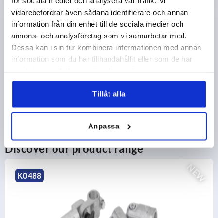
för sociala medier och analysera vår trafik. Vi
vidarebefordrar även sådana identifierare och annan
information från din enhet till de sociala medier och
PRODUCT DETAILS
annons- och analysföretag som vi samarbetar med.
Dessa kan i sin tur kombinera informationen med annan
CAD
information som du har tillhandahållit eller som de har
samlat in när du har använt deras tjänster.
DOWNLOADS
Tillåt alla
Anpassa
Discover our product range
NEW
K0488