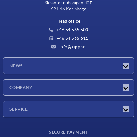
Skrantahöjdsvägen 40F
691 46 Karlskoga
Head office
+46 54 565 500
+46 54 565 611
info@kipp.se
NEWS
Latest news
COMPANY
Exhibitions
Company
SERVICE
Delivery conditions
SECURE PAYMENT
Material overview