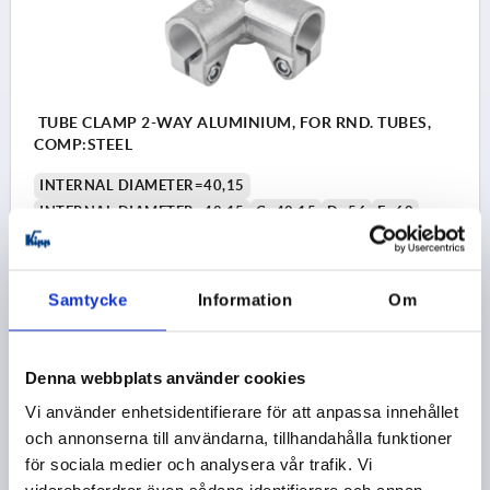
TUBE CLAMP 2-WAY ALUMINIUM, FOR RND. TUBES,
COMP:STEEL
INTERNAL DIAMETER=40,15
INTERNAL DIAMETER=40,15
C=40,15
D=56
E=60
G=56
H=58
K=71
L=116
M=88
N=73
P=35
R=70
S=M10X30
T=M8X10
Order number:
K0476.540
Samtycke
Information
Om
kr523.32
DETAILS
plus sales tax 
Denna webbplats använder cookies
plus shipping costs
Vi använder enhetsidentifierare för att anpassa innehållet
och annonserna till användarna, tillhandahålla funktioner
K0476
för sociala medier och analysera vår trafik. Vi