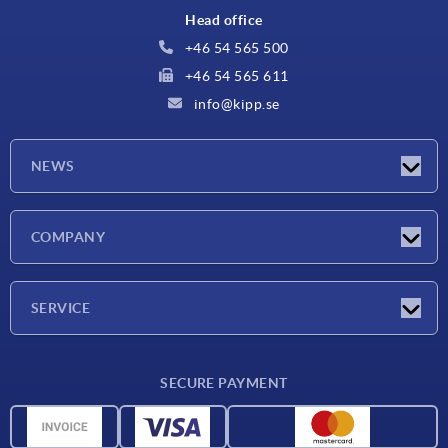
Head office
+46 54 565 500
+46 54 565 611
info@kipp.se
NEWS
Latest news
COMPANY
Exhibitions
Company
SERVICE
Delivery conditions
SECURE PAYMENT
Material overview
CAD data