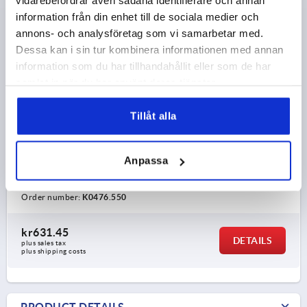
vidarebefordrar även sådana identifierare och annan
information från din enhet till de sociala medier och
annons- och analysföretag som vi samarbetar med.
Dessa kan i sin tur kombinera informationen med annan
information som du har tillhandahållit eller som de har
samlat in när du har använt deras tjänster.
TUBE CLAMP 2-WAY ALUMINIUM, FOR RND. TUBES,
COMP:STEEL
Tillåt alla
INTERNAL DIAMETER=50,22
INTERNAL DIAMETER=50,22
C=50,22
D=66
E=70
Anpassa
G=66
H=70
K=78
L=136
M=108
N=80
P=40
R=90
S=M10X35
T=M10X15
Order number:
K0476.550
kr631.45
DETAILS
plus sales tax 
plus shipping costs