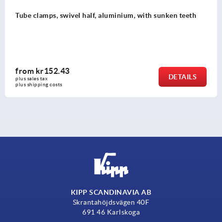
nium, with sunken teeth
Tube clamp swivel half, alumin
teeth, for round tubes
from
kr144.17
DETAILS
plus sales tax 
plus shipping costs
KIPP SCANDINAVIA AB
Skrantahöjdsvägen 40F
691 46 Karlskoga