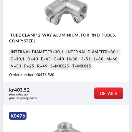
TUBE CLAMP 2-WAY ALUMINIUM, FOR RND. TUBES,
COMP:STEEL
INTERNAL DIAMETER=30,1
INTERNAL DIAMETER=30,1
C=30,1
D=40
E=45
G=40
H=38
K=51
L=80
M=60
N=53
P=25
R=49
S=M8X25
T=M8X15
Order number:
K0476.530
kr403.52
DETAILS
plus sales tax 
plus shipping costs
K0476