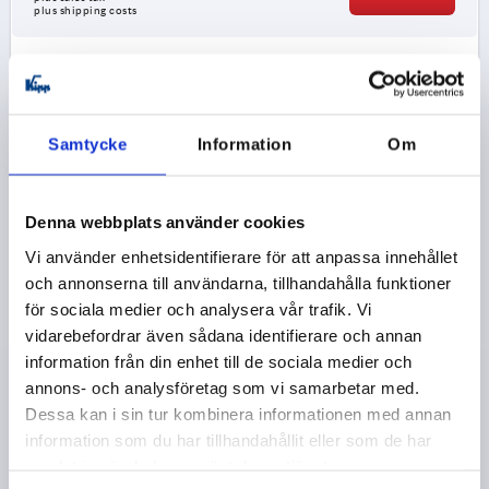
plus shipping costs
K2330
Samtycke
Information
Om
Denna webbplats använder cookies
Vi använder enhetsidentifierare för att anpassa innehållet
SPRING HINGE SPRING CLOSED, HORIZONTAL USE
A=82,5, B=150, FORM:B, SOFT CLOSING, ALUMINIUM
och annonserna till användarna, tillhandahålla funktioner
COLOURLESS ANODISED
för sociala medier och analysera vår trafik. Vi
vidarebefordrar även sådana identifierare och annan
VERSION 1=SPRING CLOSED
LENGTH=82,5
information från din enhet till de sociala medier och
WIDTH=150
VERSION 2=HORIZONTAL USE
FORM=B
annons- och analysföretag som vi samarbetar med.
FORM DEFINITION=SOFT CLOSING
A1=56,5
B1=62
Dessa kan i sin tur kombinera informationen med annan
D=6,2
D1=10,2
F1 N=8000
F2 N =16000
S=5,5
information som du har tillhandahållit eller som de har
Order number:
K2330.8215010
samlat in när du har använt deras tjänster.