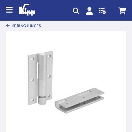
text.skipToContent
text.skipToNavigation
SPRING HINGES