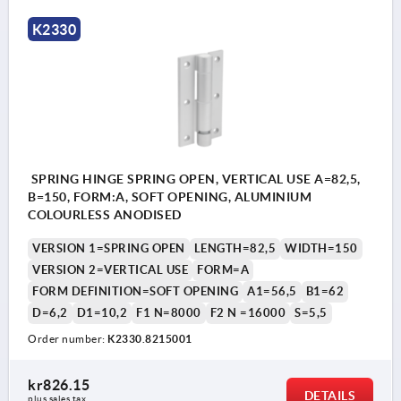
K2330
SPRING HINGE SPRING OPEN, VERTICAL USE A=82,5,
B=150, FORM:A, SOFT OPENING, ALUMINIUM
COLOURLESS ANODISED
VERSION 1=SPRING OPEN
LENGTH=82,5
WIDTH=150
VERSION 2=VERTICAL USE
FORM=A
FORM DEFINITION=SOFT OPENING
A1=56,5
B1=62
D=6,2
D1=10,2
F1 N=8000
F2 N =16000
S=5,5
Order number:
K2330.8215001
kr826.15
DETAILS
plus sales tax 