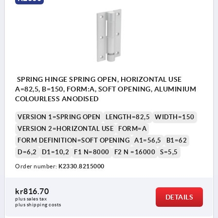
SPRING HINGE SPRING OPEN, HORIZONTAL USE
A=82,5, B=150, FORM:A, SOFT OPENING, ALUMINIUM
COLOURLESS ANODISED
VERSION 1=SPRING OPEN
LENGTH=82,5
WIDTH=150
VERSION 2=HORIZONTAL USE
FORM=A
FORM DEFINITION=SOFT OPENING
A1=56,5
B1=62
D=6,2
D1=10,2
F1 N=8000
F2 N =16000
S=5,5
Order number:
K2330.8215000
kr816.70
DETAILS
plus sales tax 
plus shipping costs