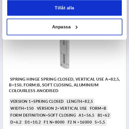
kr804.07
Tillåt alla
DETAILS
plus sales tax 
plus shipping costs
Anpassa
K2330
SPRING HINGE SPRING CLOSED, VERTICAL USE A=82,5,
B=150, FORM:B, SOFT CLOSING, ALUMINIUM
COLOURLESS ANODISED
VERSION 1=SPRING CLOSED
LENGTH=82,5
WIDTH=150
VERSION 2=VERTICAL USE
FORM=B
FORM DEFINITION=SOFT CLOSING
A1=56,5
B1=62
D=6,2
D1=10,2
F1 N=8000
F2 N =16000
S=5,5