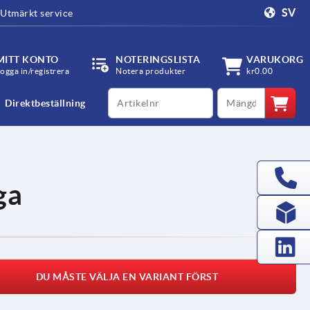
SV
Utmärkt service
MITT KONTO
NOTERINGSLISTA
VARUKORG
ogga in/registrera
Notera produkter
kr0.00
productCode
qty
Direktbeställning
ga
DU MÅSTE VÄLJA EN VARIANT FÖRST