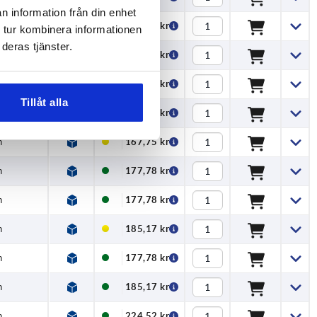
n information från din enhet
n
155,85 kr
 tur kombinera informationen
deras tjänster.
n
158,17 kr
n
159,27 kr
Tillåt alla
n
167,75 kr
n
167,75 kr
n
177,78 kr
n
177,78 kr
n
185,17 kr
n
177,78 kr
n
185,17 kr
n
224,52 kr