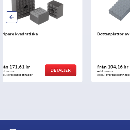
Bottenplattor av hårdmetall, fyrkantiga
Gripare, ve
försänkt hå
från
104,16 kr
från
171,9
DETALJER
exkl. moms
exkl. moms
exkl. leveranskostnader
exkl. leveransk