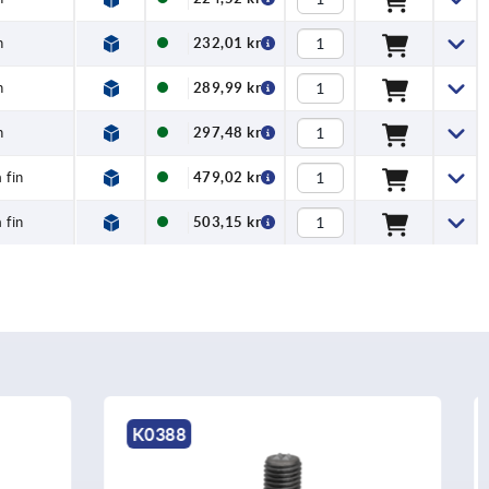
n
232,01 kr
n
289,99 kr
n
297,48 kr
 fin
479,02 kr
 fin
503,15 kr
K1914