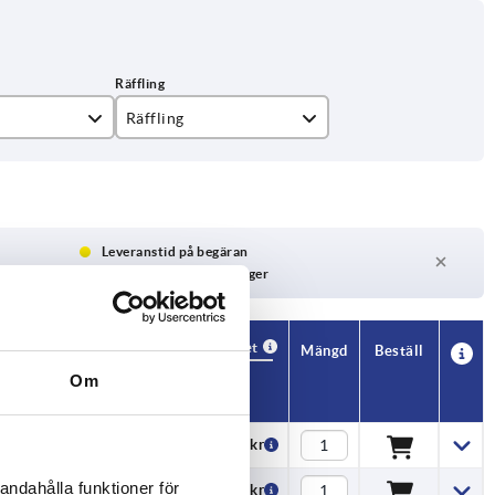
Räffling
extra fin
fin
Leveranstid på begäran
För närvarande inte i lager
Tillgänglighet
CAD
Mängd
Beställ
ling
Pris
Om
 fin
154,09 kr
andahålla funktioner för
 fin
154,09 kr