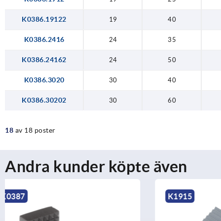
K0386.19122
19
40
K0386.2416
24
35
K0386.24162
24
50
K0386.3020
30
40
K0386.30202
30
60
18
av 18 poster
Andra kunder köpte även
K1915
K2241