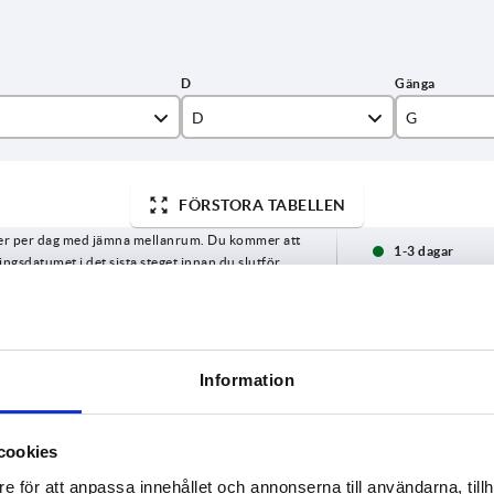
D
G
7,9
M6
FÖRSTORA TABELLEN
4
9,5
M8
ger per dag med jämna mellanrum. Du kommer att
5
12,7
M10
1-3 dagar
gsdatumet i det sista steget innan du slutför
4-20 dagar
7
15,9
M10x1,25
19
M12
B
D
G
Räff
Information
,7
25,4
M16
M20
5
7,9
M6
extra
cookies
e för att anpassa innehållet och annonserna till användarna, tillh
5
7,9
M6
extra