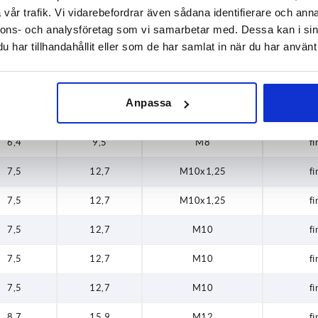
vår trafik. Vi vidarebefordrar även sådana identifierare och anna
6,4
9,5
M8
fi
nnons- och analysföretag som vi samarbetar med. Dessa kan i sin
har tillhandahållit eller som de har samlat in när du har använt 
6,4
9,5
M8
fi
6,4
9,5
M8
fi
Anpassa
6,4
9,5
M8
fi
6,4
9,5
M8
fi
7,5
12,7
M10x1,25
fi
7,5
12,7
M10x1,25
fi
7,5
12,7
M10
fi
7,5
12,7
M10
fi
7,5
12,7
M10
fi
8,7
15,9
M12
fi