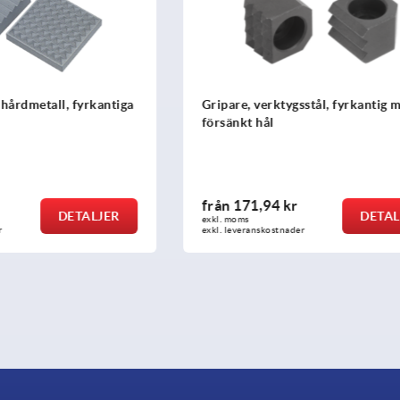
rktygsstål, fyrkantig med
Gripare justerbara
l
4 kr
från
237,74 kr
DETALJER
D
exkl. moms
ostnader
exkl. leveranskostnader