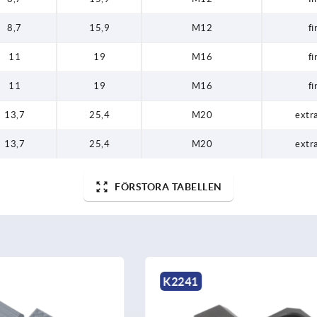
8,7
15,9
M12
fi
11
19
M16
fi
11
19
M16
fi
13,7
25,4
M20
extra
13,7
25,4
M20
extra
FÖRSTORA TABELLEN
K0388