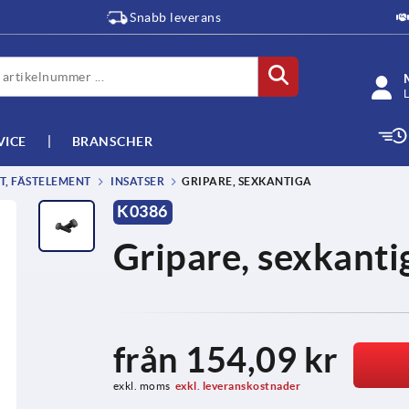
Snabb leverans
L
VICE
BRANSCHER
T, FÄSTELEMENT
INSATSER
GRIPARE, SEXKANTIGA
K0386
Gripare, sexkanti
från
154,09 kr
exkl. moms
exkl. leveranskostnader