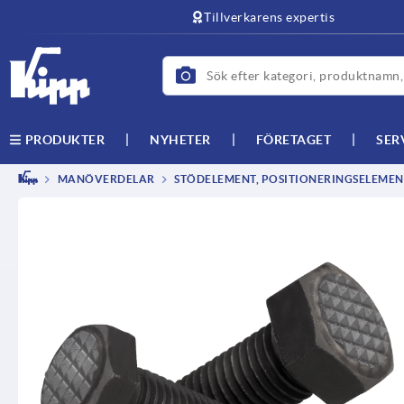
text.skipToContent
text.skipToNavigation
Tillverkarens expertis
NYHETER
FÖRETAGET
SER
PRODUKTER
MANÖVERDELAR
STÖDELEMENT, POSITIONERINGSELEMEN