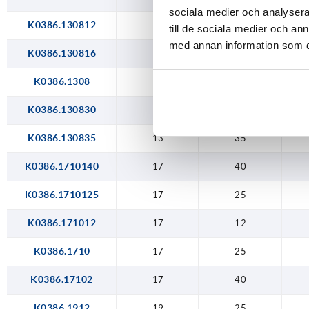
sociala medier och analysera 
K0386.130812
13
12
till de sociala medier och a
med annan information som du 
K0386.130816
13
16
K0386.1308
13
25
K0386.130830
13
30
K0386.130835
13
35
K0386.1710140
17
40
K0386.1710125
17
25
K0386.171012
17
12
K0386.1710
17
25
K0386.17102
17
40
K0386.1912
19
25