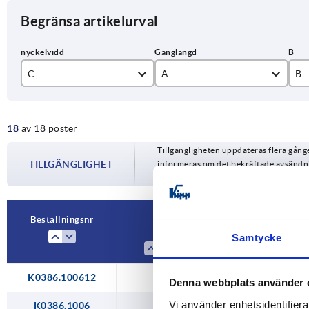
Begränsa artikelurval
C
A
B
10
12
5
18
av 18 poster
13
16
6,
Tillgängligheten uppdateras flera gån
17
25
7,
TILLGÄNGLIGHET
informeras om det bekräftade avsändnin
din beställning.
19
30
8,
24
35
11
Beställningsnr
C
A
Samtycke
30
40
13
50
K0386.100612
10
12
Denna webbplats använder 
60
Vi använder enhetsidentifierar
K0386.1006
10
25