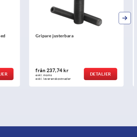
Bottenplattor av hårdmetall runda
från
77,15 kr
ETALJER
DETALJER
exkl. moms
exkl. leveranskostnader