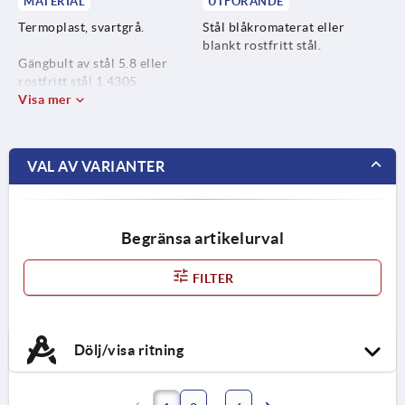
MATERIAL
UTFÖRANDE
Termoplast, svartgrå.
Stål blåkromaterat eller
blankt rostfritt stål.
Gängbult av stål 5.8 eller
rostfritt stål 1.4305.
Visa mer
VAL AV VARIANTER
Begränsa artikelurval
FILTER
Dölj/visa ritning