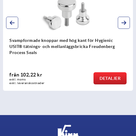
Svampformade knoppar antistatiska med yttergänga
från
26,57 kr
DETALJER
exkl. moms
exkl. leveranskostnader