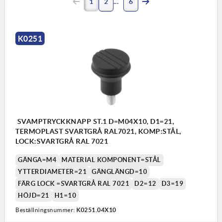
1
2
6
K0251
SVAMPTRYCKKNAPP ST.1 D=M04X10, D1=21,
TERMOPLAST SVARTGRÅ RAL7021, KOMP:STÅL,
LOCK:SVARTGRÅ RAL 7021
GÄNGA=M4
MATERIAL KOMPONENT=STÅL
YTTERDIAMETER=21
GÄNGLÄNGD=10
FÄRG LOCK =SVARTGRÅ RAL 7021
D2=12
D3=19
HÖJD=21
H1=10
Beställningsnummer:
K0251.04X10