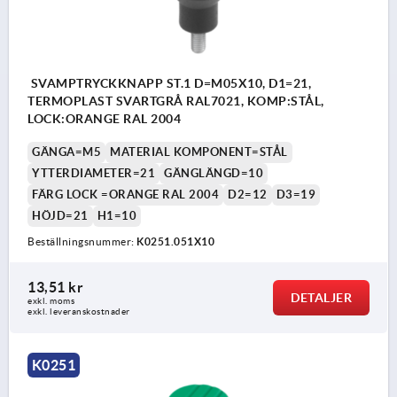
SVAMPTRYCKKNAPP ST.1 D=M05X10, D1=21,
TERMOPLAST SVARTGRÅ RAL7021, KOMP:STÅL,
LOCK:ORANGE RAL 2004
GÄNGA=M5
MATERIAL KOMPONENT=STÅL
YTTERDIAMETER=21
GÄNGLÄNGD=10
FÄRG LOCK =ORANGE RAL 2004
D2=12
D3=19
HÖJD=21
H1=10
Beställningsnummer:
K0251.051X10
13,51 kr
DETALJER
exkl. moms
exkl. leveranskostnader
K0251