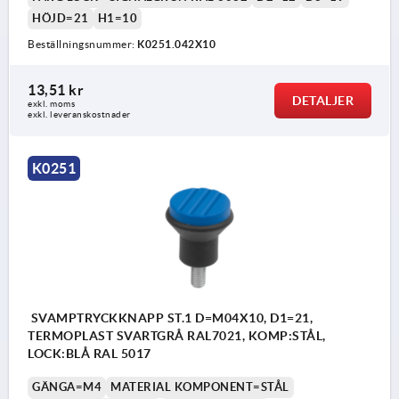
HÖJD=21
H1=10
Beställningsnummer:
K0251.042X10
13,51 kr
DETALJER
exkl. moms
exkl. leveranskostnader
K0251
SVAMPTRYCKKNAPP ST.1 D=M04X10, D1=21,
TERMOPLAST SVARTGRÅ RAL7021, KOMP:STÅL,
LOCK:BLÅ RAL 5017
GÄNGA=M4
MATERIAL KOMPONENT=STÅL