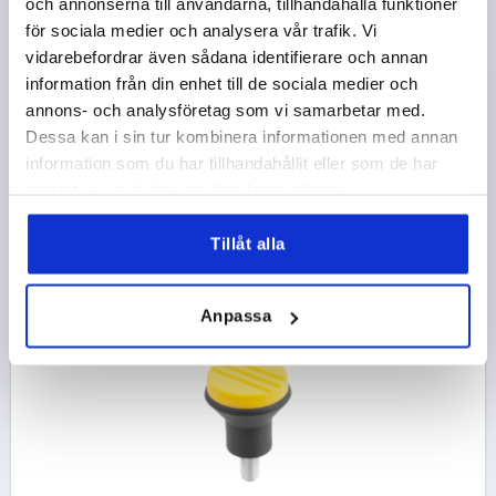
och annonserna till användarna, tillhandahålla funktioner
TERMOPLAST SVARTGRÅ RAL7021, KOMP:STÅL,
LOCK:RÖD RAL 3020
för sociala medier och analysera vår trafik. Vi
vidarebefordrar även sådana identifierare och annan
GÄNGA=M4
MATERIAL KOMPONENT=STÅL
information från din enhet till de sociala medier och
YTTERDIAMETER=21
GÄNGLÄNGD=10
annons- och analysföretag som vi samarbetar med.
FÄRG LOCK =TRAFIKRÖTT RAL 3020
D2=12
D3=19
Dessa kan i sin tur kombinera informationen med annan
HÖJD=21
H1=10
information som du har tillhandahållit eller som de har
Beställningsnummer:
K0251.046X10
samlat in när du har använt deras tjänster.
13,51 kr
Tillåt alla
DETALJER
exkl. moms
exkl. leveranskostnader
Anpassa
K0251