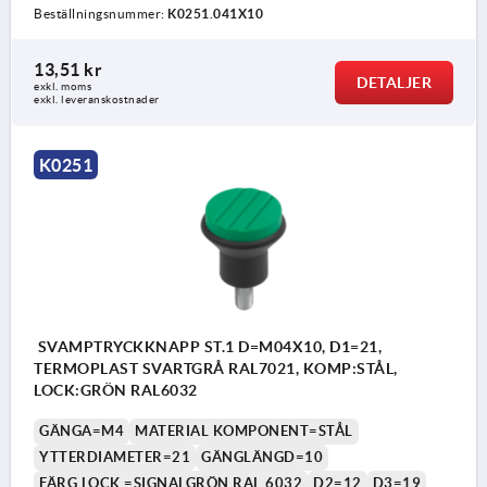
Beställningsnummer:
K0251.041X10
13,51 kr
DETALJER
exkl. moms
exkl. leveranskostnader
K0251
SVAMPTRYCKKNAPP ST.1 D=M04X10, D1=21,
TERMOPLAST SVARTGRÅ RAL7021, KOMP:STÅL,
LOCK:GRÖN RAL6032
GÄNGA=M4
MATERIAL KOMPONENT=STÅL
YTTERDIAMETER=21
GÄNGLÄNGD=10
FÄRG LOCK =SIGNALGRÖN RAL 6032
D2=12
D3=19