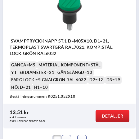
SVAMPTRYCKKNAPP ST.1 D=M05X10, D1=21,
TERMOPLAST SVARTGRÅ RAL7021, KOMP:STÅL,
LOCK:GRÖN RAL6032
GÄNGA=M5
MATERIAL KOMPONENT=STÅL
YTTERDIAMETER=21
GÄNGLÄNGD=10
FÄRG LOCK =SIGNALGRÖN RAL 6032
D2=12
D3=19
HÖJD=21
H1=10
Beställningsnummer:
K0251.052X10
13,51 kr
DETALJER
exkl. moms
exkl. leveranskostnader