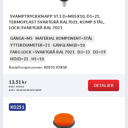
SVAMPTRYCKKNAPP ST.1 D=M05X10, D1=21,
TERMOPLAST SVARTGRÅ RAL7021, KOMP:STÅL,
LOCK:SVARTGRÅ RAL 7021
GÄNGA=M5
MATERIAL KOMPONENT=STÅL
YTTERDIAMETER=21
GÄNGLÄNGD=10
FÄRG LOCK =SVARTGRÅ RAL 7021
D2=12
D3=19
HÖJD=21
H1=10
Beställningsnummer:
K0251.05X10
13,51 kr
DETALJER
exkl. moms
exkl. leveranskostnader
K0251