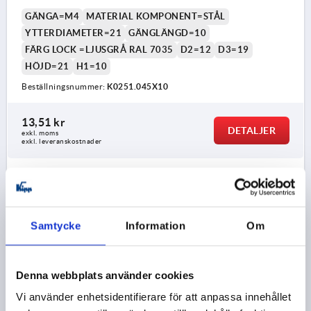
GÄNGA=M4
MATERIAL KOMPONENT=STÅL
YTTERDIAMETER=21
GÄNGLÄNGD=10
FÄRG LOCK =LJUSGRÅ RAL 7035
D2=12
D3=19
HÖJD=21
H1=10
Beställningsnummer:
K0251.045X10
13,51 kr
DETALJER
exkl. moms
exkl. leveranskostnader
K0251
Samtycke
Information
Om
Denna webbplats använder cookies
Vi använder enhetsidentifierare för att anpassa innehållet
SVAMPTRYCKKNAPP ST.1 D=M04X10, D1=21,