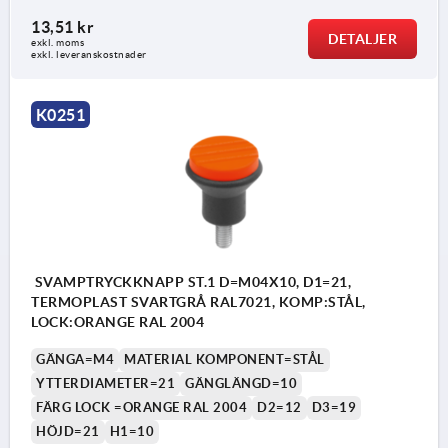
13,51 kr
DETALJER
exkl. moms
exkl. leveranskostnader
K0251
SVAMPTRYCKKNAPP ST.1 D=M04X10, D1=21,
TERMOPLAST SVARTGRÅ RAL7021, KOMP:STÅL,
LOCK:ORANGE RAL 2004
GÄNGA=M4
MATERIAL KOMPONENT=STÅL
YTTERDIAMETER=21
GÄNGLÄNGD=10
FÄRG LOCK =ORANGE RAL 2004
D2=12
D3=19
HÖJD=21
H1=10