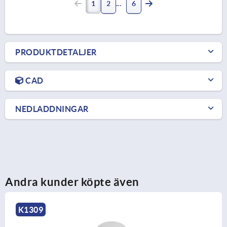
1
2
6
PRODUKTDETALJER
CAD
NEDLADDNINGAR
Andra kunder köpte även
K0251