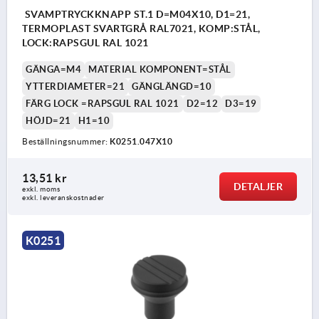
SVAMPTRYCKKNAPP ST.1 D=M04X10, D1=21,
TERMOPLAST SVARTGRÅ RAL7021, KOMP:STÅL,
LOCK:RAPSGUL RAL 1021
GÄNGA=M4
MATERIAL KOMPONENT=STÅL
YTTERDIAMETER=21
GÄNGLÄNGD=10
FÄRG LOCK =RAPSGUL RAL 1021
D2=12
D3=19
HÖJD=21
H1=10
Beställningsnummer:
K0251.047X10
13,51 kr
DETALJER
exkl. moms
exkl. leveranskostnader
K0251