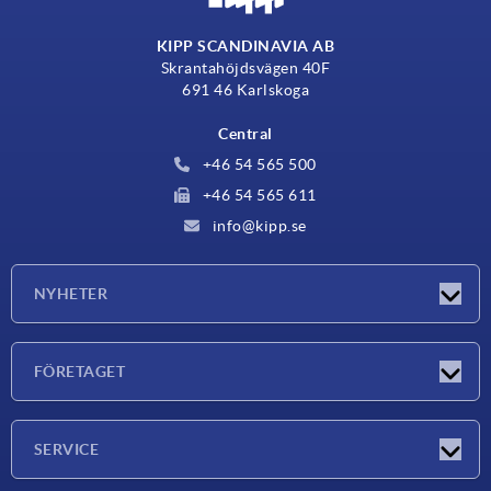
KIPP SCANDINAVIA AB
Skrantahöjdsvägen 40F
691 46 Karlskoga
Central
+46 54 565 500
+46 54 565 611
info@kipp.se
NYHETER
Nyheter
FÖRETAGET
Mässor
Företaget
SERVICE