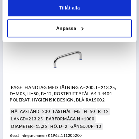
Tillåt alla
195,97 kr
DETALJER
exkl. moms
exkl. leveranskostnader
Anpassa
K1962
BYGELHANDTAG MED TÄTNING A=200, L=213,25,
D=M05, H=50, B=12, ROSTFRITT STÅL A4 1.4404
POLERAT, HYGIENISK DESIGN, BLÅ RAL5002
HÅLAVSTÅND=200
FÄSTHÅL=M5
H=50
B=12
LÄNGD=213,25
BÄRFÖRMÅGA N =1000
DIAMETER=13,25
HÖJD=2
GÄNGDJUP=10
Beställningsnummer:
K1962.111205200