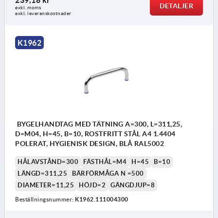
239,18 kr
DETALJER
exkl. moms
exkl. leveranskostnader
K1962
BYGELHANDTAG MED TÄTNING A=300, L=311,25,
D=M04, H=45, B=10, ROSTFRITT STÅL A4 1.4404
POLERAT, HYGIENISK DESIGN, BLÅ RAL5002
HÅLAVSTÅND=300
FÄSTHÅL=M4
H=45
B=10
LÄNGD=311,25
BÄRFÖRMÅGA N =500
DIAMETER=11,25
HÖJD=2
GÄNGDJUP=8
Beställningsnummer:
K1962.111004300