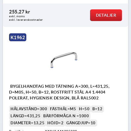
255,27 kr
DETALJER
exkl. moms
exkl. leveranskostnader
K1962
BYGELHANDTAG MED TÄTNING A=300, L=431,25,
D=M05, H=50, B=12, ROSTFRITT STÅL A4 1.4404
POLERAT, HYGIENISK DESIGN, BLÅ RAL5002
HÅLAVSTÅND=300
FÄSTHÅL=M5
H=50
B=12
LÄNGD=431,25
BÄRFÖRMÅGA N =1000
DIAMETER=13,25
HÖJD=2
GÄNGDJUP=10