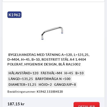
K1962
BYGELHANDTAG MED TÄTNING A=120, L=131,25,
D=M04, H=45, B=10, ROSTFRITT STÅL A4 1.4404
POLERAT, HYGIENISK DESIGN, BLÅ RAL5002
HÅLAVSTÅND=120
FÄSTHÅL=M4
H=45
B=10
LÄNGD=131,25
BÄRFÖRMÅGA N =500
DIAMETER=11,25
HÖJD=2
GÄNGDJUP=8
Beställningsnummer:
K1962.111004120
187,15 kr
DETALJER