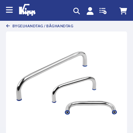
text.skipToContent
text.skipToNavigation
BYGELHANDTAG / BÅGHANDTAG