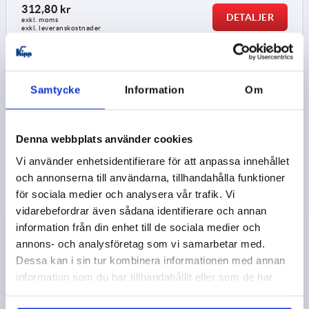
312,80 kr
DETALJER
exkl. moms
exkl. leveranskostnader
K1962
Samtycke
Information
Om
Denna webbplats använder cookies
Vi använder enhetsidentifierare för att anpassa innehållet
och annonserna till användarna, tillhandahålla funktioner
BYGELHANDTAG MED TÄTNING A=120, L=133,25,
för sociala medier och analysera vår trafik. Vi
D=M05, H=50, B=12, ROSTFRITT STÅL A4 1.4404
vidarebefordrar även sådana identifierare och annan
POLERAT, HYGIENISK DESIGN, BLÅ RAL5002
information från din enhet till de sociala medier och
HÅLAVSTÅND=120
FÄSTHÅL=M5
H=50
B=12
annons- och analysföretag som vi samarbetar med.
LÄNGD=133,25
BÄRFÖRMÅGA N =1000
Dessa kan i sin tur kombinera informationen med annan
DIAMETER=13,25
HÖJD=2
GÄNGDJUP=10
information som du har tillhandahållit eller som de har
samlat in när du har använt deras tjänster.
Beställningsnummer:
K1962.111205120