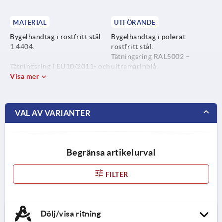
MATERIAL
UTFÖRANDE
Bygelhandtag i rostfritt stål
Bygelhandtag i polerat
1.4404.
rostfritt stål.
Tätningsring RAL5002 –
Tätningsring i EU10/2011- och
ultramarinblå.
FDA-kompatibel termoplast
Visa mer
(POM, glasfiberförstärkt).
VAL AV VARIANTER
Begränsa artikelurval
FILTER
Dölj/visa ritning