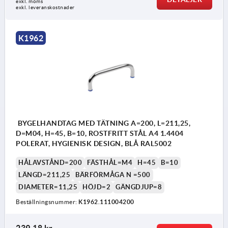
exkl. moms
exkl. leveranskostnader
1) Bygelhandtag
K1962
2) Tätningsring
BYGELHANDTAG MED TÄTNING A=200, L=211,25,
D=M04, H=45, B=10, ROSTFRITT STÅL A4 1.4404
POLERAT, HYGIENISK DESIGN, BLÅ RAL5002
HÅLAVSTÅND=200
FÄSTHÅL=M4
H=45
B=10
LÄNGD=211,25
BÄRFÖRMÅGA N =500
DIAMETER=11,25
HÖJD=2
GÄNGDJUP=8
Beställningsnummer:
K1962.111004200