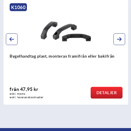
K1060
Bygelhandtag plast, monteras framifrån eller bakifrån
från
47,95 kr
DETALJER
exkl. moms
exkl. leveranskostnader