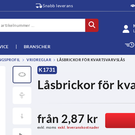
Snabb leverans
L
VICE
BRANSCHER
NGSPROFIL
VRIDREGLAR
LÅSBRICKOR FÖR KVARTSVARVSLÅS
K1731
Låsbrickor för kv
från
2,87 kr
exkl. moms
exkl. leveranskostnader