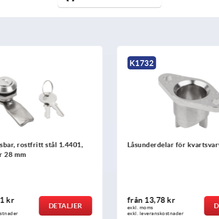
K1732
sbar, rostfritt stål 1.4401,
Låsunderdelar för kvartsvar
r 28 mm
1 kr
från
13,78 kr
DETALJER
D
exkl. moms
ostnader
exkl. leveranskostnader