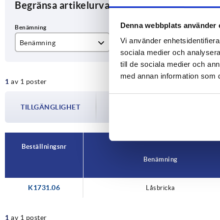
Begränsa artikelurval
Denna webbplats använder 
Vi använder enhetsidentifierar
Benämning
för artikelnummer
sociala medier och analysera 
Låsbricka
K1730
till de sociala medier och a
med annan information som du 
1
av 1 poster
Tillgängligheten uppdateras flera gån
TILLGÄNGLIGHET
informeras om det bekräftade avsändnin
din beställning.
Beställningsnr
Benämning
K1731.06
Låsbricka
1
av 1 poster