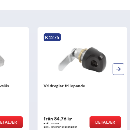
K1275
vslås
Vridreglar frilöpande
från
84,76 kr
ETALJER
DETALJER
exkl. moms
exkl. leveranskostnader