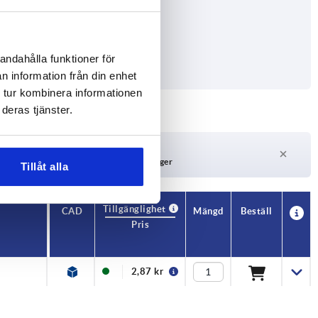
andahålla funktioner för
n information från din enhet
 tur kombinera informationen
deras tjänster.
Leveranstid på begäran
För närvarande inte i lager
Tillåt alla
Tillgänglighet
CAD
Mängd
Beställ
Pris
2,87 kr