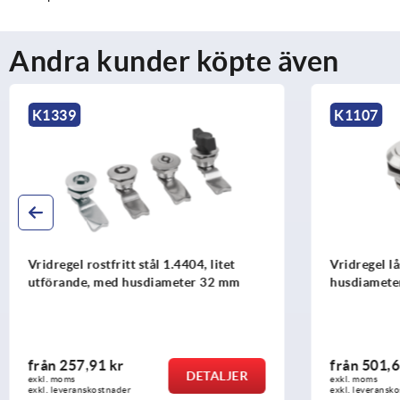
Andra kunder köpte även
K1339
K1107
Vridregel rostfritt stål 1.4404, litet
Vridregel lå
utförande, med husdiameter 32 mm
husdiamete
från
257,91 kr
från
501,6
DETALJER
exkl. moms
exkl. moms
exkl. leveranskostnader
exkl. leveransk