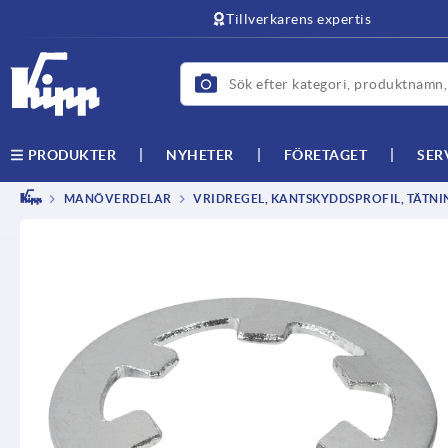
text.skipToContent
text.skipToNavigation
Tillverkarens expertis
NYHETER
FÖRETAGET
SER
PRODUKTER
MANÖVERDELAR
VRIDREGEL, KANTSKYDDSPROFIL, TÄTNI