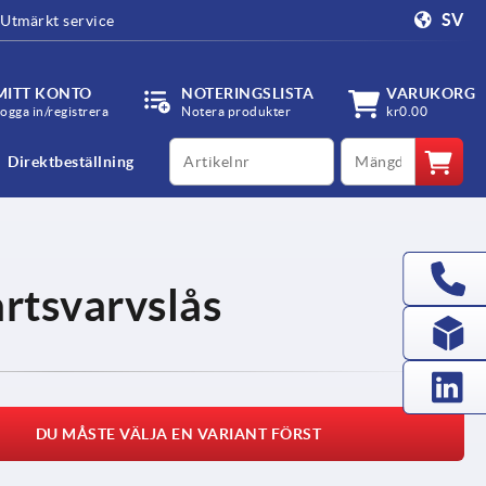
SV
Utmärkt service
MITT KONTO
NOTERINGSLISTA
VARUKORG
ogga in/registrera
Notera produkter
kr0.00
productCode
qty
Direktbeställning
artsvarvslås
DU MÅSTE VÄLJA EN VARIANT FÖRST