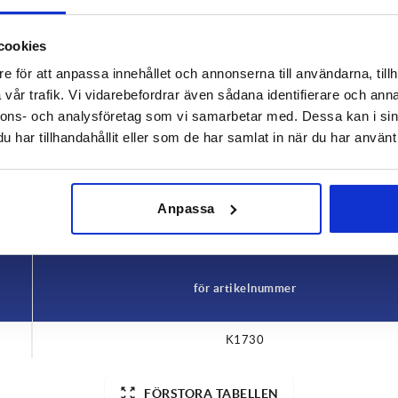
cookies
e för att anpassa innehållet och annonserna till användarna, tillh
vår trafik. Vi vidarebefordrar även sådana identifierare och anna
nnons- och analysföretag som vi samarbetar med. Dessa kan i sin
har tillhandahållit eller som de har samlat in när du har använt 
FÖRSTORA TABELLEN
ger per dag med jämna mellanrum. Du kommer att
1-3 dagar
gsdatumet i det sista steget innan du slutför
4-20 dagar
Anpassa
för artikelnummer
K1730
FÖRSTORA TABELLEN