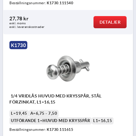
Beställningsnummer:
K1730.111540
27,78 kr
DETALJER
exkl. moms
exkl. leveranskostnader
K1730
1/4 VRIDLÅS HUVUD MED KRYSSPÅR, STÅL
FÖRZINKAT, L1=16,15
L=19,45
A=6,75 - 7,50
UTFÖRANDE 1=HUVUD MED KRYSSPÅR
L1=16,15
Beställningsnummer:
K1730.111615