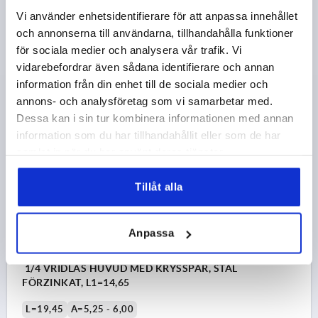
L=17,2
A=4,50 - 5,25
Vi använder enhetsidentifierare för att anpassa innehållet
UTFÖRANDE 1=HUVUD MED KRYSSPÅR
L1=13,9
och annonserna till användarna, tillhandahålla funktioner
för sociala medier och analysera vår trafik. Vi
Beställningsnummer:
K1730.111390
vidarebefordrar även sådana identifierare och annan
information från din enhet till de sociala medier och
27,78 kr
DETALJER
exkl. moms
annons- och analysföretag som vi samarbetar med.
exkl. leveranskostnader
Dessa kan i sin tur kombinera informationen med annan
information som du har tillhandahållit eller som de har
K1730
samlat in när du har använt deras tjänster.
Tillåt alla
Anpassa
1/4 VRIDLÅS HUVUD MED KRYSSPÅR, STÅL
FÖRZINKAT, L1=14,65
L=19,45
A=5,25 - 6,00