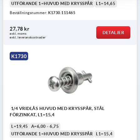
UTFÖRANDE 1=HUVUD MED KRYSSPÅR
L1=14,65
Beställningsnummer:
K1730.111465
27,78 kr
DETALJER
exkl. moms
exkl. leveranskostnader
K1730
1/4 VRIDLÅS HUVUD MED KRYSSPÅR, STÅL
FÖRZINKAT, L1=15,4
L=19,45
A=6,00 - 6,75
UTFÖRANDE 1=HUVUD MED KRYSSPÅR
L1=15,4