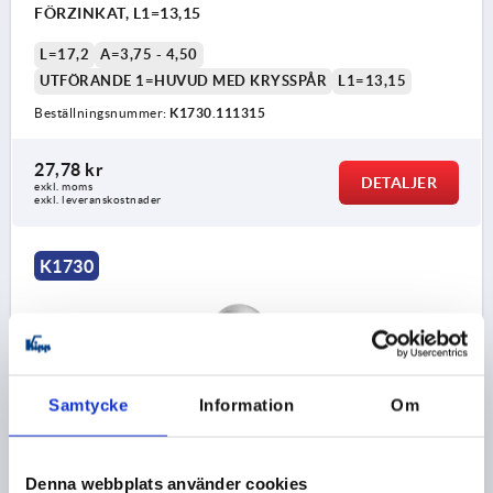
FÖRZINKAT, L1=13,15
L=17,2
A=3,75 - 4,50
UTFÖRANDE 1=HUVUD MED KRYSSPÅR
L1=13,15
Beställningsnummer:
K1730.111315
27,78 kr
DETALJER
exkl. moms
exkl. leveranskostnader
K1730
Samtycke
Information
Om
1/4 VRIDLÅS HUVUD MED KRYSSPÅR, STÅL
FÖRZINKAT, L1=13,9
Denna webbplats använder cookies