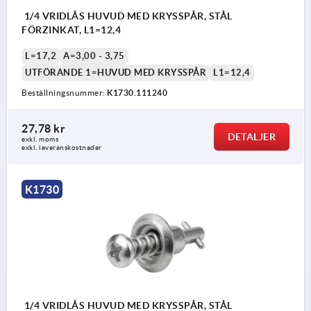
1/4 VRIDLÅS HUVUD MED KRYSSPÅR, STÅL
FÖRZINKAT, L1=12,4
L=17,2
A=3,00 - 3,75
UTFÖRANDE 1=HUVUD MED KRYSSPÅR
L1=12,4
Beställningsnummer:
K1730.111240
27,78 kr
DETALJER
exkl. moms
exkl. leveranskostnader
K1730
1/4 VRIDLÅS HUVUD MED KRYSSPÅR, STÅL