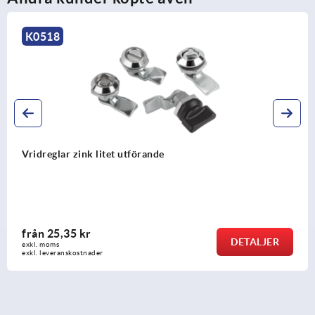
K0518
Vridreglar zink litet utförande
från
25,35 kr
DETALJER
exkl. moms
exkl. leveranskostnader