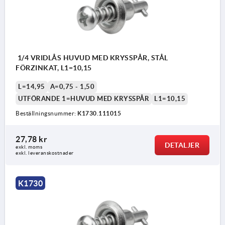
1/4 VRIDLÅS HUVUD MED KRYSSPÅR, STÅL
FÖRZINKAT, L1=10,15
L=14,95
A=0,75 - 1,50
UTFÖRANDE 1=HUVUD MED KRYSSPÅR
L1=10,15
Beställningsnummer:
K1730.111015
27,78 kr
DETALJER
exkl. moms
exkl. leveranskostnader
K1730