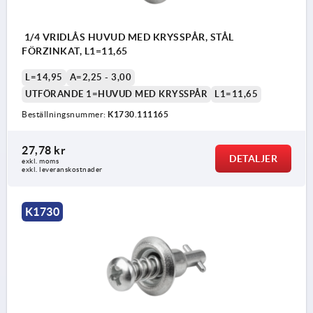
1/4 VRIDLÅS HUVUD MED KRYSSPÅR, STÅL
FÖRZINKAT, L1=11,65
L=14,95
A=2,25 - 3,00
UTFÖRANDE 1=HUVUD MED KRYSSPÅR
L1=11,65
Beställningsnummer:
K1730.111165
27,78 kr
DETALJER
exkl. moms
exkl. leveranskostnader
K1730