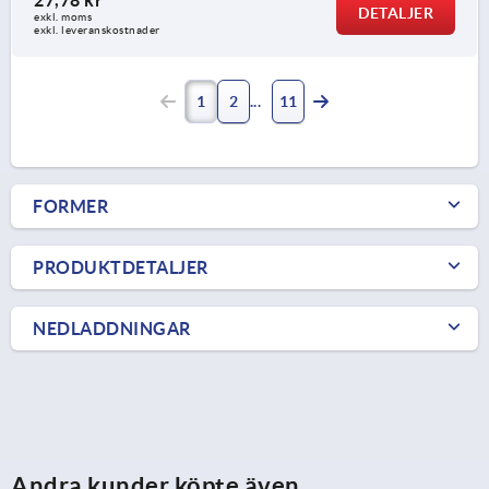
DETALJER
exkl. moms
exkl. leveranskostnader
1
2
11
FORMER
PRODUKTDETALJER
NEDLADDNINGAR
Andra kunder köpte även