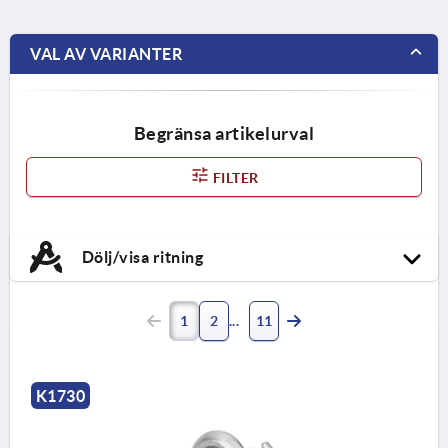
VAL AV VARIANTER
Begränsa artikelurval
FILTER
Dölj/visa ritning
1
2
11
K1730