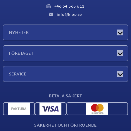
+46 54 565 611
info@kipp.se
NYHETER
Nyheter
FÖRETAGET
Mässor
Företaget
SERVICE
Leveransvillkor
BETALA SÄKERT
Materialöversikt
CAD-data
Kontakta oss
SÄKERHET OCH FÖRTROENDE