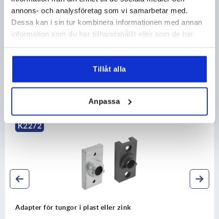
CAD
annons- och analysföretag som vi samarbetar med.
Dessa kan i sin tur kombinera informationen med annan
NEDLADDNINGAR
information som du har tillhandahållit eller som de har
samlat in när du har använt deras tjänster.
Tillåt alla
Andra kunder köpte även
Anpassa
K2276
eller zink
Anslag i plast för rundst