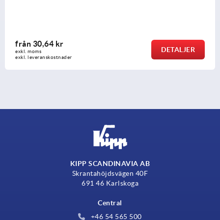
från
18,74 kr
DETALJER
exkl. moms
exkl. leveranskostnader
KIPP SCANDINAVIA AB
Skrantahöjdsvägen 40F
691 46 Karlskoga
Central
+46 54 565 500