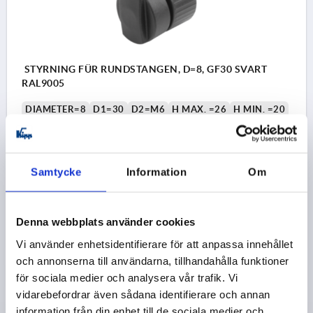
STYRNING FÜR RUNDSTANGEN, D=8, GF30 SVART
RAL9005
DIAMETER=8
D1=30
D2=M6
H MAX. =26
H MIN. =20
H1 MAX.=40
H1 MIN.=34
H2 MAX.=30
H2 MIN.=24
H3 MAX.=22
H3 MIN. =20
Beställningsnummer:
K2275.08
Samtycke
Information
Om
18,74 kr
DETALJER
exkl. moms
exkl. leveranskostnader
Denna webbplats använder cookies
Vi använder enhetsidentifierare för att anpassa innehållet
och annonserna till användarna, tillhandahålla funktioner
PRODUKTDETALJER
för sociala medier och analysera vår trafik. Vi
vidarebefordrar även sådana identifierare och annan
information från din enhet till de sociala medier och