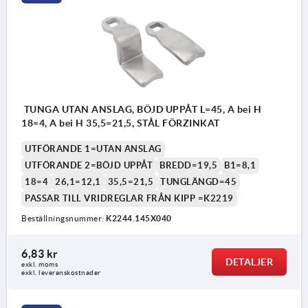
TUNGA UTAN ANSLAG, BÖJD UPPÅT L=45, A bei H
18=4, A bei H 35,5=21,5, STÅL FÖRZINKAT
UTFÖRANDE 1=UTAN ANSLAG
UTFÖRANDE 2=BÖJD UPPÅT
BREDD=19,5
B1=8,1
18=4
26,1=12,1
35,5=21,5
TUNGLÄNGD=45
PASSAR TILL VRIDREGLAR FRÅN KIPP =K2219
Beställningsnummer:
K2244.145X040
6,83 kr
DETALJER
exkl. moms
exkl. leveranskostnader