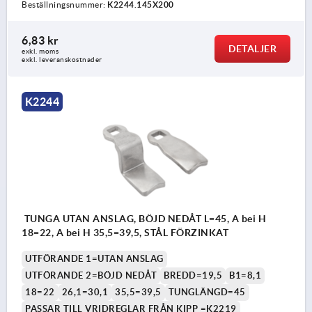
Beställningsnummer:
K2244.145X200
6,83 kr
DETALJER
exkl. moms
exkl. leveranskostnader
K2244
TUNGA UTAN ANSLAG, BÖJD NEDÅT L=45, A bei H
18=22, A bei H 35,5=39,5, STÅL FÖRZINKAT
UTFÖRANDE 1=UTAN ANSLAG
UTFÖRANDE 2=BÖJD NEDÅT
BREDD=19,5
B1=8,1
18=22
26,1=30,1
35,5=39,5
TUNGLÄNGD=45
PASSAR TILL VRIDREGLAR FRÅN KIPP =K2219