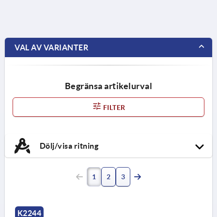
VAL AV VARIANTER
Begränsa artikelurval
FILTER
Dölj/visa ritning
1
2
3
K2244