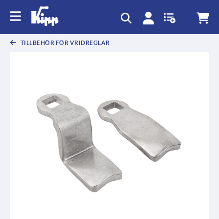
text.skipToContent
text.skipToNavigation
TILLBEHÖR FÖR VRIDREGLAR