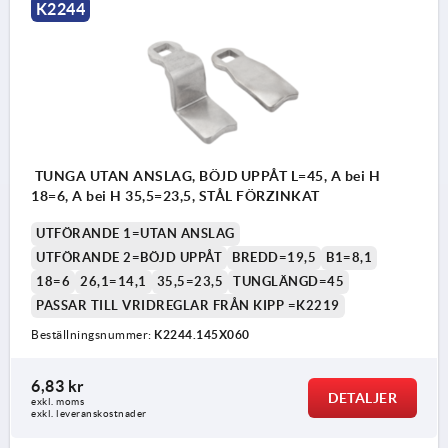
K2244
TUNGA UTAN ANSLAG, BÖJD UPPÅT L=45, A bei H
18=6, A bei H 35,5=23,5, STÅL FÖRZINKAT
UTFÖRANDE 1=UTAN ANSLAG
UTFÖRANDE 2=BÖJD UPPÅT
BREDD=19,5
B1=8,1
18=6
26,1=14,1
35,5=23,5
TUNGLÄNGD=45
PASSAR TILL VRIDREGLAR FRÅN KIPP =K2219
Beställningsnummer:
K2244.145X060
6,83 kr
DETALJER
exkl. moms
exkl. leveranskostnader