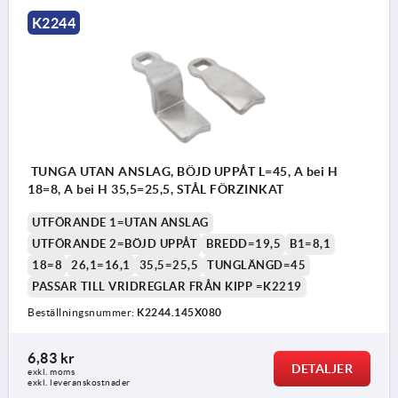
K2244
TUNGA UTAN ANSLAG, BÖJD UPPÅT L=45, A bei H
18=8, A bei H 35,5=25,5, STÅL FÖRZINKAT
UTFÖRANDE 1=UTAN ANSLAG
UTFÖRANDE 2=BÖJD UPPÅT
BREDD=19,5
B1=8,1
18=8
26,1=16,1
35,5=25,5
TUNGLÄNGD=45
PASSAR TILL VRIDREGLAR FRÅN KIPP =K2219
Beställningsnummer:
K2244.145X080
6,83 kr
DETALJER
exkl. moms
exkl. leveranskostnader