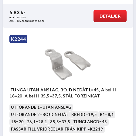
6,83 kr
DETALJER
exkl. moms
exkl. leveranskostnader
K2244
TUNGA UTAN ANSLAG, BÖJD NEDÅT L=45, A bei H
18=20, A bei H 35,5=37,5, STÅL FÖRZINKAT
UTFÖRANDE 1=UTAN ANSLAG
UTFÖRANDE 2=BÖJD NEDÅT
BREDD=19,5
B1=8,1
18=20
26,1=28,1
35,5=37,5
TUNGLÄNGD=45
PASSAR TILL VRIDREGLAR FRÅN KIPP =K2219