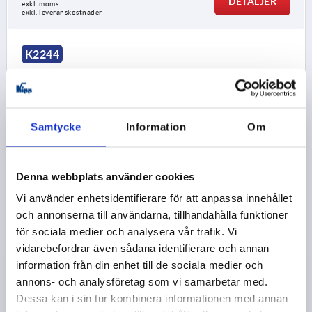
DETALJER
exkl. moms
exkl. leveranskostnader
K2244
Samtycke
Information
Om
TUNGA UTAN ANSLAG, BÖJD UPPÅT L=45, A bei H
Denna webbplats använder cookies
18=14, A bei H 35,5=31,5, STÅL FÖRZINKAT
Vi använder enhetsidentifierare för att anpassa innehållet
UTFÖRANDE 1=UTAN ANSLAG
och annonserna till användarna, tillhandahålla funktioner
UTFÖRANDE 2=BÖJD UPPÅT
BREDD=19,5
B1=8,1
för sociala medier och analysera vår trafik. Vi
18=14
26,1=22,1
35,5=31,5
TUNGLÄNGD=45
vidarebefordrar även sådana identifierare och annan
PASSAR TILL VRIDREGLAR FRÅN KIPP =K2219
information från din enhet till de sociala medier och
annons- och analysföretag som vi samarbetar med.
Beställningsnummer:
K2244.145X140
Dessa kan i sin tur kombinera informationen med annan