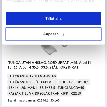
information som du har tillhandahållit eller som de har
6,83 kr
DETALJER
exkl. moms
samlat in när du har använt deras tjänster.
exkl. leveranskostnader
Tillåt alla
K2244
Anpassa
TUNGA UTAN ANSLAG, BÖJD UPPÅT L=45, A bei H
18=16, A bei H 35,5=33,5, STÅL FÖRZINKAT
UTFÖRANDE 1=UTAN ANSLAG
UTFÖRANDE 2=BÖJD UPPÅT
BREDD=19,5
B1=8,1
18=16
26,1=24,1
35,5=33,5
TUNGLÄNGD=45
PASSAR TILL VRIDREGLAR FRÅN KIPP =K2219
Beställningsnummer:
K2244.145X160