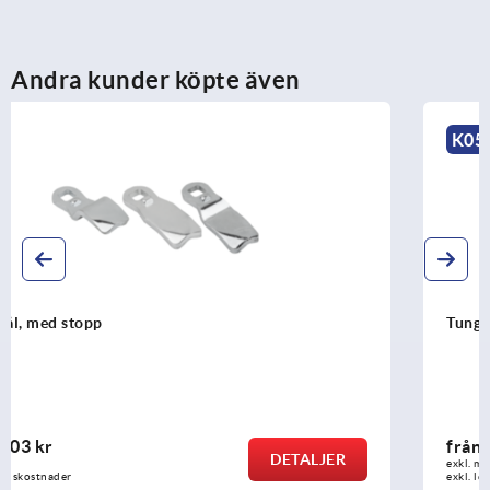
Andra kunder köpte även
K0519
Tunga för vridreglar i stål
från
4,85 kr
DETALJER
exkl. moms
exkl. leveranskostnader