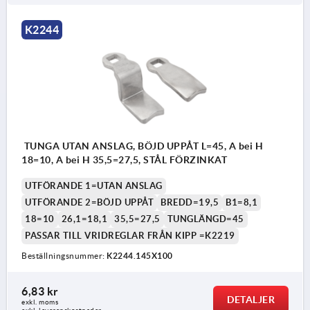
K2244
TUNGA UTAN ANSLAG, BÖJD UPPÅT L=45, A bei H
18=10, A bei H 35,5=27,5, STÅL FÖRZINKAT
UTFÖRANDE 1=UTAN ANSLAG
UTFÖRANDE 2=BÖJD UPPÅT
BREDD=19,5
B1=8,1
18=10
26,1=18,1
35,5=27,5
TUNGLÄNGD=45
PASSAR TILL VRIDREGLAR FRÅN KIPP =K2219
Beställningsnummer:
K2244.145X100
6,83 kr
DETALJER
exkl. moms