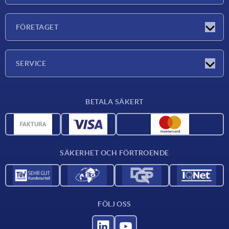
Nyheter
FÖRETAGET
Mässor
Företaget
SERVICE
Leveransvillkor
BETALA SÄKERT
Materialöversikt
CAD-data
Kontakta oss
SÄKERHET OCH FÖRTROENDE
FÖLJ OSS