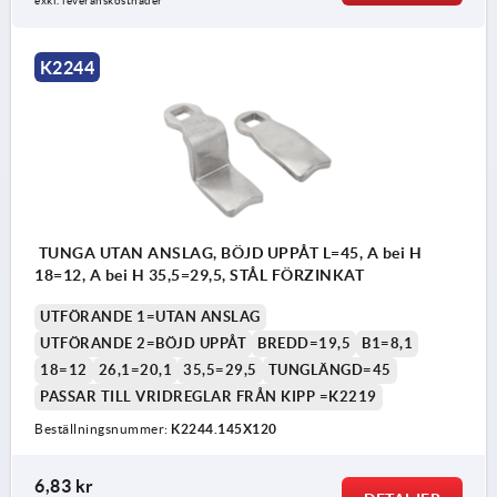
exkl. leveranskostnader
K2244
TUNGA UTAN ANSLAG, BÖJD UPPÅT L=45, A bei H
18=12, A bei H 35,5=29,5, STÅL FÖRZINKAT
UTFÖRANDE 1=UTAN ANSLAG
UTFÖRANDE 2=BÖJD UPPÅT
BREDD=19,5
B1=8,1
18=12
26,1=20,1
35,5=29,5
TUNGLÄNGD=45
PASSAR TILL VRIDREGLAR FRÅN KIPP =K2219
Beställningsnummer:
K2244.145X120
6,83 kr