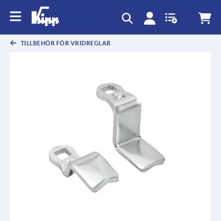
text.skipToContent
text.skipToNavigation
TILLBEHÖR FÖR VRIDREGLAR