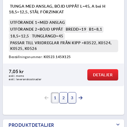
TUNGA MED ANSLAG, BÖJD UPPÅT L=45, A bei H
18,5=12,5, STÅL FÖRZINKAT
UTFÖRANDE 1=MED ANSLAG
UTFÖRANDE 2=BÖJD UPPÅT
BREDD=19
B1=8,1
18,5=12,5
TUNGLÄNGD=45
PASSAR TILL VRIDREGLAR FRÅN KIPP =K0522, K0524,
K0525, K0526
Beställningsnummer:
K0523.145X125
7,05 kr
DETALJER
exkl. moms
exkl. leveranskostnader
1
2
3
PRODUKTDETALJER