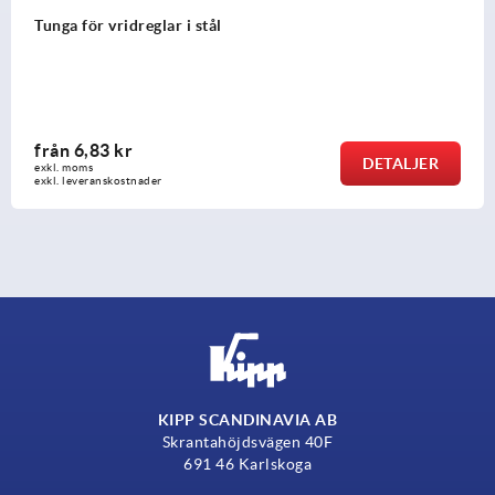
Tungor för vridreglar i kompaktstål
från
5,73 kr
LJER
DET
exkl. moms
exkl. leveranskostnader
KIPP SCANDINAVIA AB
Skrantahöjdsvägen 40F
691 46 Karlskoga