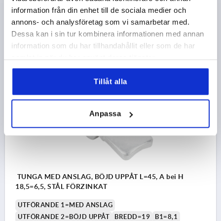
PASSAR TILL VRIDREGLAR FRÅN KIPP =K0522, K0524,
information från din enhet till de sociala medier och
K0525, K0526
annons- och analysföretag som vi samarbetar med.
Beställningsnummer:
K0523.145X045
Dessa kan i sin tur kombinera informationen med annan
information som du har tillhandahållit eller som de har
7,05 kr
DETALJER
samlat in när du har använt deras tjänster.
exkl. moms
exkl. leveranskostnader
Tillåt alla
K0523
Anpassa
TUNGA MED ANSLAG, BÖJD UPPÅT L=45, A bei H
18,5=6,5, STÅL FÖRZINKAT
UTFÖRANDE 1=MED ANSLAG
UTFÖRANDE 2=BÖJD UPPÅT
BREDD=19
B1=8,1