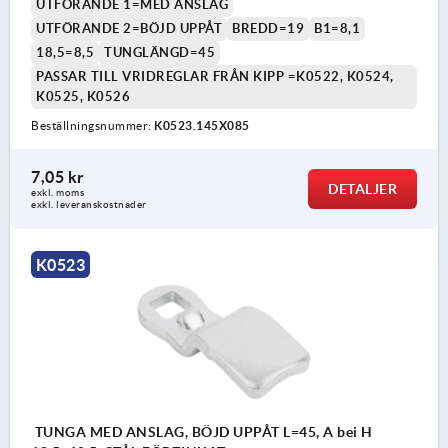
UTFÖRANDE 1=MED ANSLAG
UTFÖRANDE 2=BÖJD UPPÅT
BREDD=19
B1=8,1
18,5=8,5
TUNGLÄNGD=45
PASSAR TILL VRIDREGLAR FRÅN KIPP =K0522, K0524,
K0525, K0526
Beställningsnummer:
K0523.145X085
7,05 kr
DETALJER
exkl. moms
exkl. leveranskostnader
K0523
TUNGA MED ANSLAG, BÖJD UPPÅT L=45, A bei H