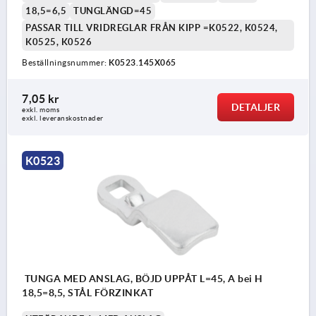
18,5=6,5
TUNGLÄNGD=45
PASSAR TILL VRIDREGLAR FRÅN KIPP =K0522, K0524,
K0525, K0526
Beställningsnummer:
K0523.145X065
7,05 kr
DETALJER
exkl. moms
exkl. leveranskostnader
K0523
TUNGA MED ANSLAG, BÖJD UPPÅT L=45, A bei H
18,5=8,5, STÅL FÖRZINKAT