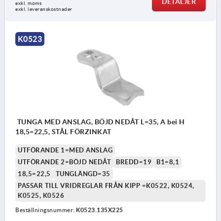
DETALJER
exkl. moms
exkl. leveranskostnader
K0523
TUNGA MED ANSLAG, BÖJD NEDÅT L=35, A bei H
18,5=22,5, STÅL FÖRZINKAT
UTFÖRANDE 1=MED ANSLAG
UTFÖRANDE 2=BÖJD NEDÅT
BREDD=19
B1=8,1
18,5=22,5
TUNGLÄNGD=35
PASSAR TILL VRIDREGLAR FRÅN KIPP =K0522, K0524,
K0525, K0526
Beställningsnummer:
K0523.135X225