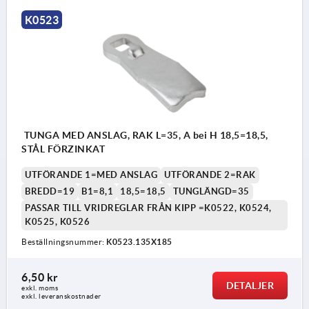
K0523
TUNGA MED ANSLAG, RAK L=35, A bei H 18,5=18,5,
STÅL FÖRZINKAT
UTFÖRANDE 1=MED ANSLAG
UTFÖRANDE 2=RAK
BREDD=19
B1=8,1
18,5=18,5
TUNGLÄNGD=35
PASSAR TILL VRIDREGLAR FRÅN KIPP =K0522, K0524,
K0525, K0526
Beställningsnummer:
K0523.135X185
6,50 kr
DETALJER
exkl. moms
exkl. leveranskostnader