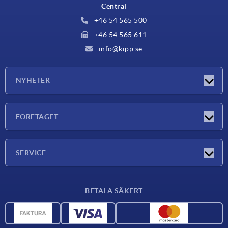
Central
+46 54 565 500
+46 54 565 611
info@kipp.se
NYHETER
Nyheter
FÖRETAGET
Mässor
Företaget
SERVICE
Leveransvillkor
BETALA SÄKERT
Materialöversikt
CAD-data
Kontakta oss