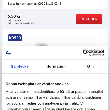
Beställningsnummer:
K0523.135X245
6,50 kr
DETALJER
exkl. moms
exkl. leveranskostnader
K0523
Samtycke
Information
Om
TUNGA MED ANSLAG, BÖJD UPPÅT L=45, A bei H
Denna webbplats använder cookies
18,5=4,5, STÅL FÖRZINKAT
Vi använder enhetsidentifierare för att anpassa innehållet
UTFÖRANDE 1=MED ANSLAG
och annonserna till användarna, tillhandahålla funktioner
UTFÖRANDE 2=BÖJD UPPÅT
BREDD=19
B1=8,1
för sociala medier och analysera vår trafik. Vi
18,5=4,5
TUNGLÄNGD=45
vidarebefordrar även sådana identifierare och annan