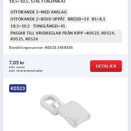
18,5=10,5, STÅL FÖRZINKAT
UTFÖRANDE 1=MED ANSLAG
UTFÖRANDE 2=BÖJD UPPÅT
BREDD=19
B1=8,1
18,5=10,5
TUNGLÄNGD=45
PASSAR TILL VRIDREGLAR FRÅN KIPP =K0522, K0524,
K0525, K0526
Beställningsnummer:
K0523.145X105
7,05 kr
DETALJER
exkl. moms
exkl. leveranskostnader
K0523